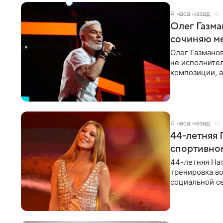
4 часа назад
Олег Газма
сочиняю м
Олег Газманов
не исполнител
композиции, а
музыканта,
4 часа назад
44-летняя 
спортивно
44-летняя Нат
тренировка во
социальной се
красном