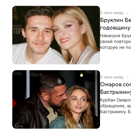
3 часа назад
Бруклин Бе
годовщину
Накануне Бру
своей повтор
которую не по
считает это
3 часа назад
Омаров соо
Бастрыкину
Курбан Омаро
обращение, а
Бастрыкину. 
в личном блог