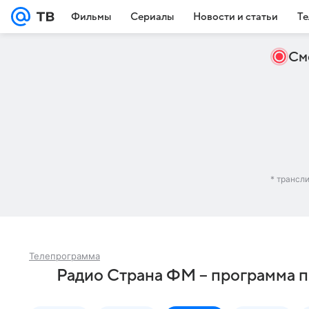
Фильмы
Сериалы
Новости и статьи
Те
См
* трансл
Телепрограмма
Радио Страна ФМ – программа п