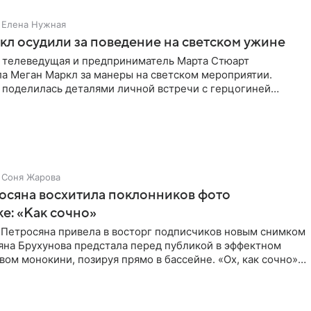
Елена Нужная
л осудили за поведение на светском ужине
 телеведущая и предприниматель Марта Стюарт
ла Меган Маркл за манеры на светском мероприятии.
 поделилась деталями личной встречи с герцогиней
ишет PageSix. По
Соня Жарова
осяна восхитила поклонников фото
ке: «Как сочно»
 Петросяна привела в восторг подписчиков новым снимком
ьяна Брухунова предстала перед публикой в эффектном
ом монокини, позируя прямо в бассейне. «Ох, как сочно»,