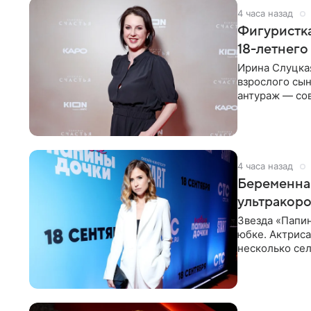
4 часа назад
Фигуристка
18-летнего
Ирина Слуцкая
взрослого сын
антураж — со
фигуристка
4 часа назад
Беременная
ультракор
Звезда «Папин
юбке. Актриса
несколько сел
социальной се