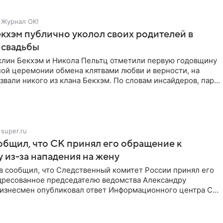
Журнал OK!
кхэм публично уколол своих родителей в
 свадьбы
клин Бекхэм и Никола Пельтц отметили первую годовщину
ной церемонии обмена клятвами любви и верности, на
звали никого из клана Бекхэм. По словам инсайдеров, пара
super.ru
бщил, что СК принял его обращение к
 из-за нападения на жену
в сообщил, что Следственный комитет России принял его
дресованное председателю ведомства Александру
Бизнесмен опубликовал ответ Информационного центра СК
е. В