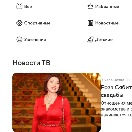
Все
Избранные
Спортивные
Новостные
Увлечения
Детские
Новости ТВ
3 часа назад
Роза Сябит
свадьбы
Отношения ме
знакомства и 
начинаются то
многого,