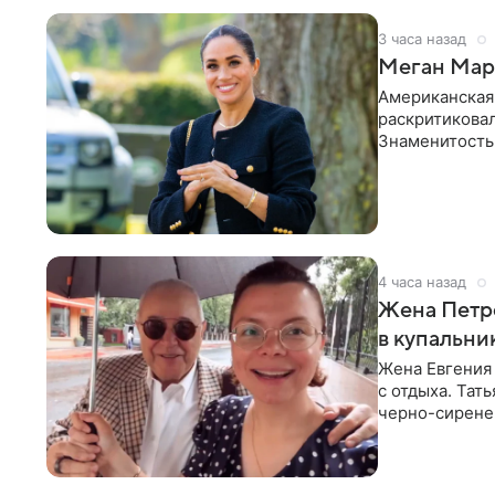
3 часа назад
Меган Марк
Американская
раскритикова
Знаменитость
Сассекской, п
4 часа назад
Жена Петр
в купальни
Жена Евгения
с отдыха. Тат
черно-сиренев
«Татьяна,