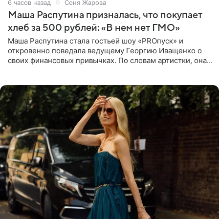
6 часов назад
Соня Жарова
Маша Распутина призналась, что покупает
хлеб за 500 рублей: «В нем нет ГМО»
Маша Распутина стала гостьей шоу «PROпуск» и
откровенно поведала ведущему Георгию Иващенко о
своих финансовых привычках. По словам артистки, она
давно перестала следить за тратами и может позволить
себе жить,