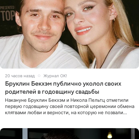
20 часов назад
Журнал OK!
Бруклин Бекхэм публично уколол своих
родителей в годовщину свадьбы
Накануне Бруклин Бекхэм и Никола Пельтц отметили
первую годовщину своей повторной церемонии обмена
клятвами любви и верности, на которую не позвали
никого из клана Бекхэм. По словам инсайдеров, пара
считает это