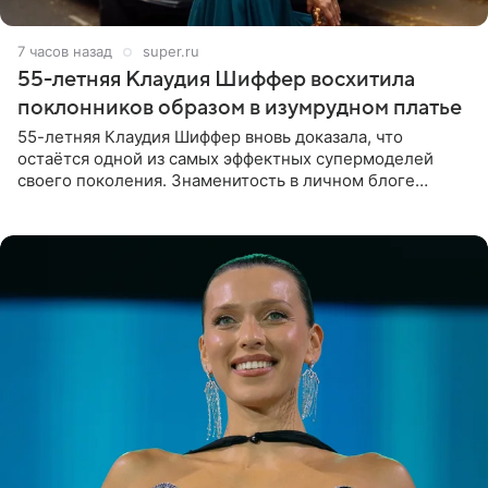
7 часов назад
super.ru
55-летняя Клаудия Шиффер восхитила
поклонников образом в изумрудном платье
55-летняя Клаудия Шиффер вновь доказала, что
остаётся одной из самых эффектных супермоделей
своего поколения. Знаменитость в личном блоге
поделилась фотографиями с недавней свадьбы, где
появилась в роли гостьи,