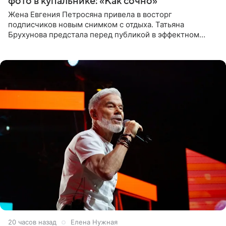
фото в купальнике: «Как сочно»
Жена Евгения Петросяна привела в восторг
подписчиков новым снимком с отдыха. Татьяна
Брухунова предстала перед публикой в эффектном
черно-сиреневом монокини, позируя прямо в бассейне.
«Ох, как сочно», «Татьяна,
20 часов назад
Елена Нужная