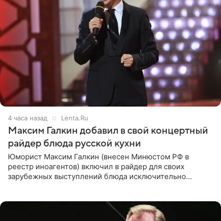
4 часа назад
Lenta.Ru
Максим Галкин добавил в свой концертный
райдер блюда русской кухни
Юморист Максим Галкин (внесен Минюстом РФ в
реестр иноагентов) включил в райдер для своих
зарубежных выступлений блюда исключительно
русской кухни. Об этом сообщает РИА Новости.
Согласно документу, в гримерную