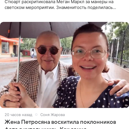
Стюарт раскритиковала Меган Маркл за манеры на
светском мероприятии. Знаменитость поделилась
деталями личной встречи с герцогиней Сассекской,
пишет PageSix. По
20 часов назад
Соня Жарова
Жена Петросяна восхитила поклонников