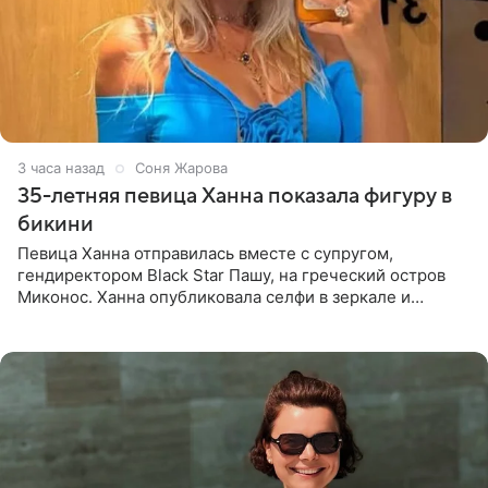
3 часа назад
Соня Жарова
35-летняя певица Ханна показала фигуру в
бикини
Певица Ханна отправилась вместе с супругом,
гендиректором Black Star Пашу, на греческий остров
Миконос. Ханна опубликовала селфи в зеркале и
призналась, что сейчас особенно довольна собой. По
словам певицы, она