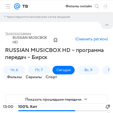
Фильмы онлайн
* транслируется московская сетка вещания
Телепрограмма
RUSSIAN MUSICBOX
(
Сменить регион
)
HD
RUSSIAN MUSICBOX HD – программа
передач – Бирск
Чт, 6
Пт, 7
Сегодня
Вс, 9
Пн,
Фильмы
Сериалы
Спорт
Показать прошедшие передачи
13:00
100% Хит