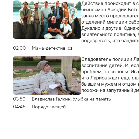
Действие происходит в 
бизнесмен Аркадий Богол
заняв место председате
отделений милиции работ
Дукалис и другие. Однаж
влиятельного политика, 
подозревать, что бандит
пока не может. Расследо
02:00
Мама-детектив
угрозой
Следователь полиции Ла
воспитание детей. И, ес
проблем, то сыновья Ива
что Лариса ждет еще од
бывшим мужем и отцом д
похожи на запутанный д
03:50
Владислав Галкин. Улыбка на память
04:45
Порядок вещей