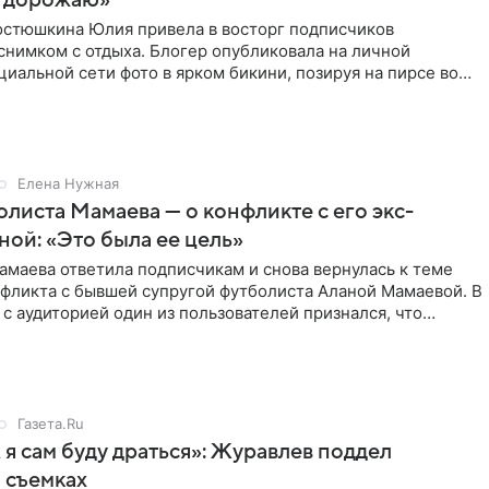
 дорожаю»
остюшкина Юлия привела в восторг подписчиков
снимком с отдыха. Блогер опубликовала на личной
циальной сети фото в ярком бикини, позируя на пирсе во
 в Турции,
Елена Нужная
листа Мамаева — о конфликте с его экс-
ой: «Это была ее цель»
маева ответила подписчикам и снова вернулась к теме
нфликта с бывшей супругой футболиста Аланой Мамаевой. В
с аудиторией один из пользователей признался, что
о
Газета.Ru
 я сам буду драться»: Журавлев поддел
 съемках