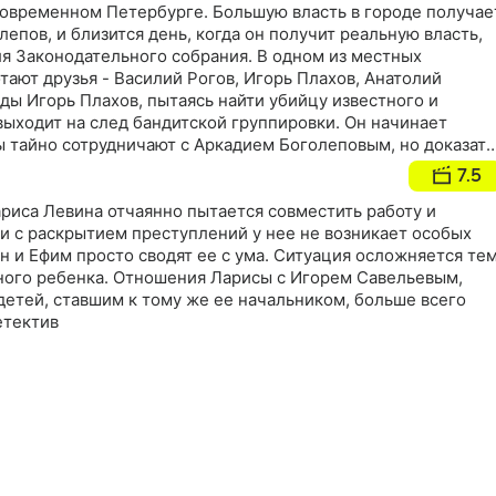
современном Петербурге. Большую власть в городе получае
епов, и близится день, когда он получит реальную власть,
ля Законодательного собрания. В одном из местных
ают друзья - Василий Рогов, Игорь Плахов, Анатолий
ды Игорь Плахов, пытаясь найти убийцу известного и
выходит на след бандитской группировки. Он начинает
ы тайно сотрудничают с Аркадием Боголеповым, но доказать
вание становится все более опасным, и жизнь Плахова под
7.5
риса Левина отчаянно пытается совместить работу и
ли с раскрытием преступлений у нее не возникает особых
н и Ефим просто сводят ее с ума. Ситуация осложняется тем
ного ребенка. Отношения Ларисы с Игорем Савельевым,
етей, ставшим к тому же ее начальником, больше всего
етектив