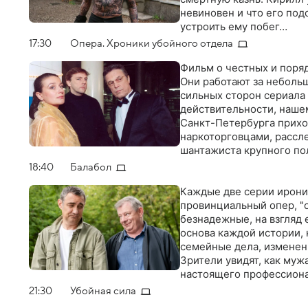
невиновен и что его под
устроить ему побег…
17:30
Опера. Хроники убойного отдела
Фильм о честных и поря
Они работают за небольш
сильных сторон сериала 
действительности, наше
Санкт-Петербурга прихо
наркоторговцами, рассле
шантажиста крупного по
питерских милиционеро
18:40
Балабол
Каждые две серии иронич
провинциальный опер, "
безнадежные, на взгляд 
основа каждой истории, 
семейные дела, изменени
Зрители увидят, как муж
настоящего профессиона
21:30
Убойная сила