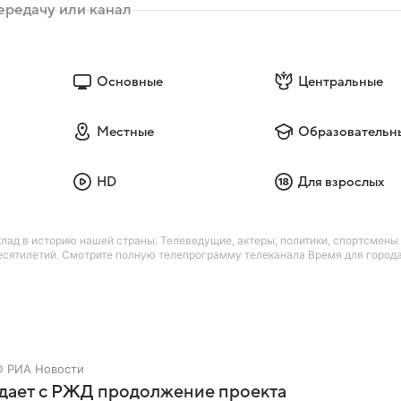
Основные
Центральные
Местные
Образовательн
HD
Для взрослых
лад в историю нашей страны. Телеведущие, актеры, политики, спортсмены 
сятилетий. Смотрите полную телепрограмму телеканала Время для города 
 РИА Новости
дает с РЖД продолжение проекта