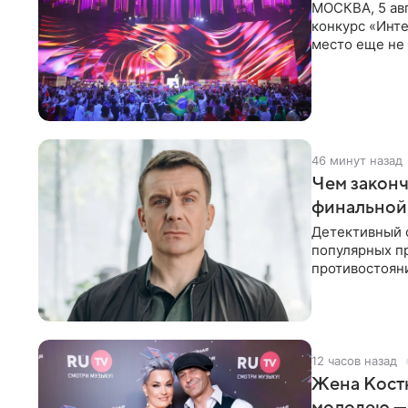
МОСКВА, 5 ав
конкурс «Инте
место еще не
новостей о то
46 минут назад
Чем законч
финальной
Детективный 
популярных п
противостоян
Петербурга с
12 часов назад
Жена Кост