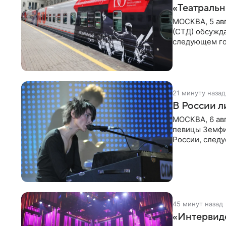
«Театральн
МОСКВА, 5 ав
(СТД) обсужд
следующем го
Президент Ро
21 минуту назад
В России 
МОСКВА, 6 ав
певицы Земфи
России, следу
распоряжени
45 минут назад
«Интервид