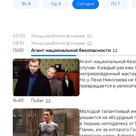
Вт, 4
Ср, 5
Сегодня
Пт, 7
05:50
Улицы разбитых фонарей
08:10
Улицы разбитых фонарей
13:00
Агент национальной безопасности
Агент национальной без
случаи. Каждый раз ему
непревзойденный мастер
Но у Лехи Николаева не 
превращается в увлекат
16:40
Побег
Молодой талантливый и
решается на абсурдный 
в тюрьму неподалеку от
Панин, из-за которого Г
смертную казнь: Кирилл 