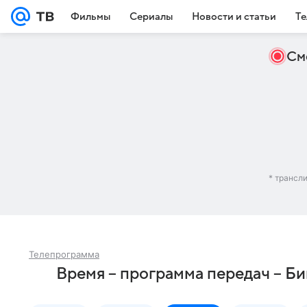
Фильмы
Сериалы
Новости и статьи
Те
См
* трансл
Телепрограмма
Время – программа передач – Б