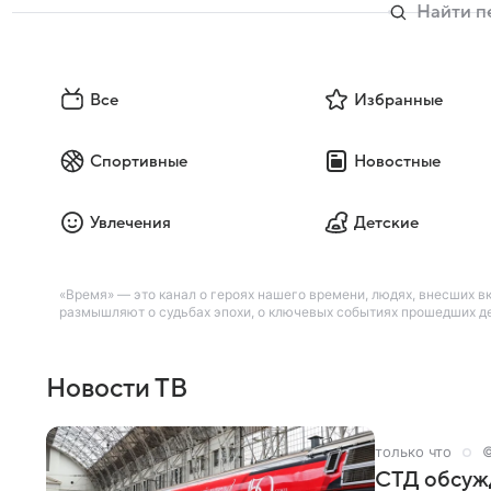
Все
Избранные
Спортивные
Новостные
Увлечения
Детские
«Время» — это канал о героях нашего времени, людях, внесших вк
размышляют о судьбах эпохи, о ключевых событиях прошедших де
Новости ТВ
только что
©
СТД обсуж