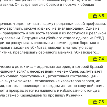
ставили. Он встречается с братом в тюрьме и обещает
6.5
дочных людях, по-настоящему преданных своей профессии.
ую зарплату, рискуя жизнью, не зная выходных. Одна из
- правдивость и близость героев и их поступков к реальной
му времени. Сотрудникам убойного отдела одного из РУВД
дится распутывать сложные и громкие дела: бороться с
довать заказные убийства, выводить на чистую воду
литика, преследовать серийного маньяка, убивающего
в
7.4
еского детектива - отдельная история, в которой бравый
одинокий волк" с несерьезным именем Саня, распутывает
его коллег, преступления. Детективная составляющая -
но внутри сюжета - столкновение характеров героев, их
я, которые происходят с каждым из них по ходу действия.
ает и превращается из наивного и избалованного юнца в
ла стажер Карандышев по прозвищу Кузнечик
7.5