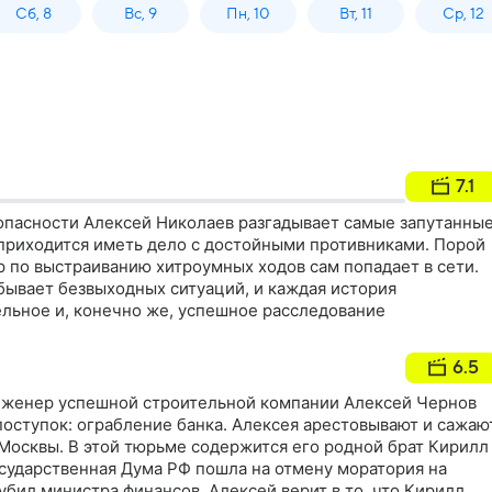
Сб, 8
Вс, 9
Пн, 10
Вт, 11
Ср, 12
7.1
опасности Алексей Николаев разгадывает самые запутанны
 приходится иметь дело с достойными противниками. Порой
 по выстраиванию хитроумных ходов сам попадает в сети.
бывает безвыходных ситуаций, и каждая история
ельное и, конечно же, успешное расследование
6.5
нженер успешной строительной компании Алексей Чернов
поступок: ограбление банка. Алексея арестовывают и сажаю
 Москвы. В этой тюрьме содержится его родной брат Кирилл
осударственная Дума РФ пошла на отмену моратория на
убил министра финансов. Алексей верит в то, что Кирилл