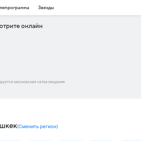
лепрограмма
Звезды
отрите онлайн
ируется московская сетка вещания
ишкек
(
Сменить регион
)