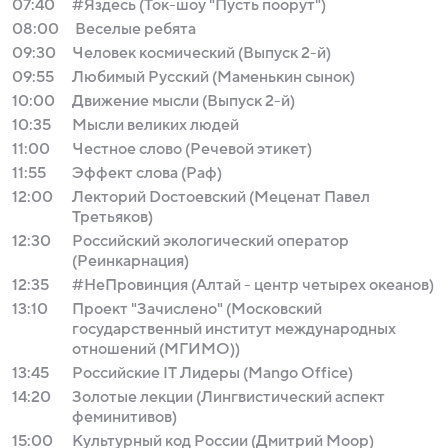
07:40
#Яздесь (Ток-шоу "Пусть поорут")
08:00
Веселые ребята
09:30
Человек космический (Выпуск 2-й)
09:55
Любимый Русский (Маменькин сынок)
10:00
Движение мысли (Выпуск 2-й)
10:35
Мысли великих людей
11:00
Честное слово (Речевой этикет)
11:55
Эффект слова (Раф)
12:00
Лекторий Dостоевский (Меценат Павел
Третьяков)
12:30
Российский экологический оператор
(Реинкарнация)
12:35
#НеПровинция (Алтай - центр четырех океанов)
13:10
Проект "Зачислено" (Московский
государственный институт международных
отношений (МГИМО))
13:45
Российские IT Лидеры (Mango Office)
14:20
Золотые лекции (Лингвистический аспект
феминитивов)
15:00
Культурный код России (Дмитрий Моор)