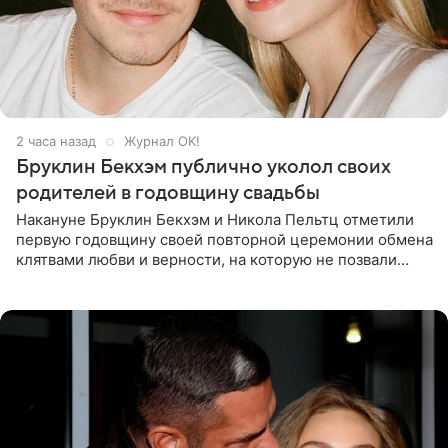
2 часа назад
Журнал OK!
Бруклин Бекхэм публично уколол своих
родителей в годовщину свадьбы
Накануне Бруклин Бекхэм и Никола Пельтц отметили
первую годовщину своей повторной церемонии обмена
клятвами любви и верности, на которую не позвали
никого из клана Бекхэм. По словам инсайдеров, пара
считает это