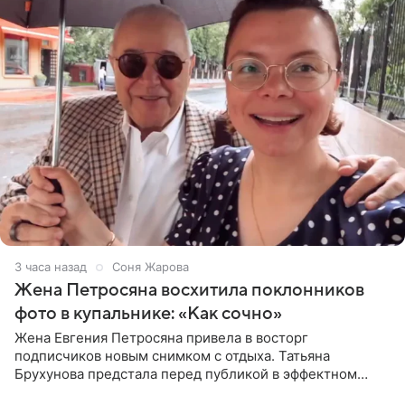
3 часа назад
Соня Жарова
Жена Петросяна восхитила поклонников
фото в купальнике: «Как сочно»
Жена Евгения Петросяна привела в восторг
подписчиков новым снимком с отдыха. Татьяна
Брухунова предстала перед публикой в эффектном
черно-сиреневом монокини, позируя прямо в бассейне.