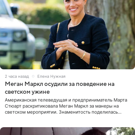
2 часа назад
Елена Нужная
Меган Маркл осудили за поведение на
светском ужине
Американская телеведущая и предприниматель Марта
Стюарт раскритиковала Меган Маркл за манеры на
светском мероприятии. Знаменитость поделилась
деталями личной встречи с герцогиней Сассекской,
пишет PageSix. По