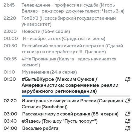
21:45
Телевидение - профессия и судьба (Игорь
Беляев - режиссер-документалист: Часть 3-я)
22:20
ТопВУЗ (Новосибирский государственный
университет)
23:00
Новости (156-я серия)
00:00
Я - изобретатель (Средства гигиены)
00:30
Российский экологический оператор (Сдавай
технику на переработку с Я. Диланом)
00:35
#НеПровинция (Калуга - здесь начинается
космос!)
01:10
Музеемания (24-я серия)
01:30
#БытьВКурсе (Максим Сучков /
Американистика: современные реалии
зарубежного регионоведения)
02:20
Иностранные выпускники России (Силундика
Сесилия (Зимбабве))
03:00
Расскажи миру о своей родине (85-я серия)
03:40
#Яздесь (Ток-шоу "Пусть поорут")
04:00
Веселые ребята