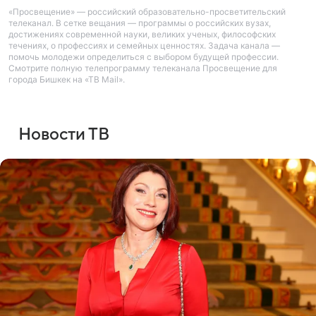
«Просвещение» — российский образовательно-просветительский
телеканал. В сетке вещания — программы о российских вузах,
достижениях современной науки, великих ученых, философских
течениях, о профессиях и семейных ценностях. Задача канала —
помочь молодежи определиться с выбором будущей профессии.
Смотрите полную телепрограмму телеканала Просвещение для
города Бишкек на «ТВ Mail».
Новости ТВ