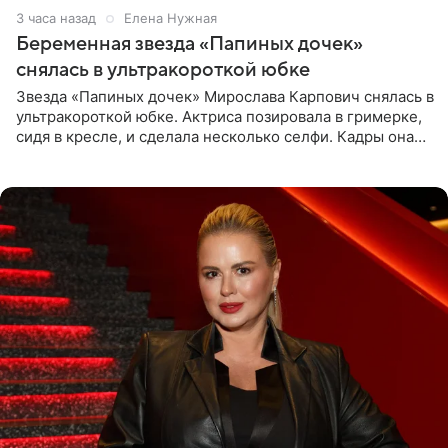
3 часа назад
Елена Нужная
Беременная звезда «Папиных дочек»
снялась в ультракороткой юбке
Звезда «Папиных дочек» Мирослава Карпович снялась в
ультракороткой юбке. Актриса позировала в гримерке,
сидя в кресле, и сделала несколько селфи. Кадры она
опубликовала на личной странице в социальной сети.