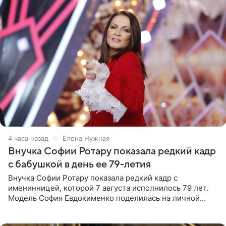
4 часа назад
Елена Нужная
Внучка Софии Ротару показала редкий кадр
с бабушкой в день ее 79-летия
Внучка Софии Ротару показала редкий кадр с
именинницей, которой 7 августа исполнилось 79 лет.
Модель София Евдокименко поделилась на личной
странице в социальной сети фотографией знаменитой
бабушки. На снимке