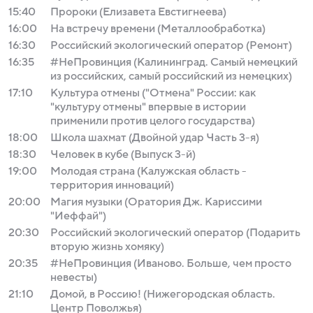
15:40
Пророки (Елизавета Евстигнеева)
16:00
На встречу времени (Металлообработка)
16:30
Российский экологический оператор (Ремонт)
16:35
#НеПровинция (Калининград. Самый немецкий
из российских, самый российский из немецких)
17:10
Культура отмены ("Отмена" России: как
"культуру отмены" впервые в истории
применили против целого государства)
18:00
Школа шахмат (Двойной удар Часть 3-я)
18:30
Человек в кубе (Выпуск 3-й)
19:00
Молодая страна (Калужская область -
территория инноваций)
20:00
Магия музыки (Оратория Дж. Кариссими
"Иеффай")
20:30
Российский экологический оператор (Подарить
вторую жизнь хомяку)
20:35
#НеПровинция (Иваново. Больше, чем просто
невесты)
21:10
Домой, в Россию! (Нижегородская область.
Центр Поволжья)