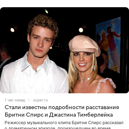
вечернем
1 час назад
super.ru
Стали известны подробности расставания
Бритни Спирс и Джастина Тимберлейка
Режиссер музыкального клипа Бритни Спирс рассказал
о драматичном эпизоде, произошедшем во время