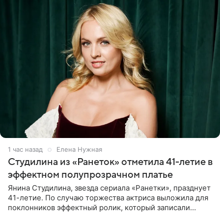
1 час назад
Елена Нужная
Студилина из «Ранеток» отметила 41-летие в
эффектном полупрозрачном платье
Янина Студилина, звезда сериала «Ранетки», празднует
41-летие. По случаю торжества актриса выложила для
поклонников эффектный ролик, который записали
прошлой ночью. В кадре артистка предстала в