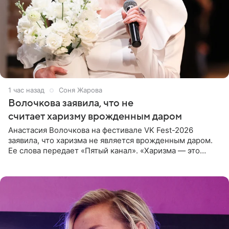
1 час назад
Соня Жарова
Волочкова заявила, что не
считает харизму врожденным даром
Анастасия Волочкова на фестивале VK Fest-2026
заявила, что харизма не является врожденным даром.
Ее слова передает «Пятый канал». «Харизма — это
отчасти все-таки приобретенное качество, а не
врожденное, потому