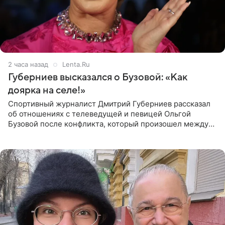
2 часа назад
Lenta.Ru
Губерниев высказался о Бузовой: «Как
доярка на селе!»
Спортивный журналист Дмитрий Губерниев рассказал
об отношениях с телеведущей и певицей Ольгой
Бузовой после конфликта, который произошел между
ними в 2021 году в прямом эфире канала «Матч ТВ». В
разговоре с