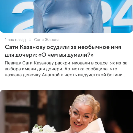
1 час назад
Соня Жарова
Сати Казанову осудили за необычное имя
для дочери: «О чем вы думали?»
Певицу Сати Казанову раскритиковали в соцсетях из-за
выбора имени для дочери. Артистка сообщила, что
назвала девочку Анагхой в честь индуистской богини.
При этом исполнительница скрывала это имя от
поклонников