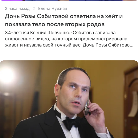
2 часа назад
Елена Нужная
Дочь Розы Сябитовой ответила на хейт и
показала тело после вторых родов
34-летняя Ксения Шевченко-Сябитова записала
откровенное видео, на котором продемонстрировала
живот и назвала свой точный вес. Дочь Розы Сябитовой
призналась, что получала множество оскорбительных
сообщений, но