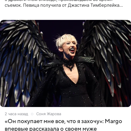
съемок. Певица получила от Джастина Тимберлейка
сообщение о расставании прямо на площадке. По
словам постановщика,
2 часа назад
Соня Жарова
«Он покупает мне все, что я захочу»: Margo
впервые рассказала о своем муже