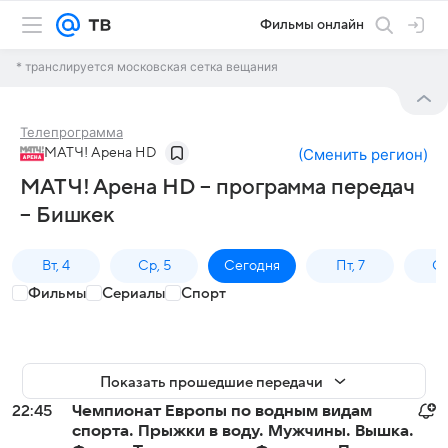
Фильмы онлайн
* транслируется московская сетка вещания
Телепрограмма
МАТЧ! Арена HD
(
Сменить регион
)
МАТЧ! Арена HD – программа передач
– Бишкек
Вт, 4
Ср, 5
Сегодня
Пт, 7
Сб
Фильмы
Сериалы
Спорт
Показать прошедшие передачи
22:45
Чемпионат Европы по водным видам
спорта. Прыжки в воду. Мужчины. Вышка.