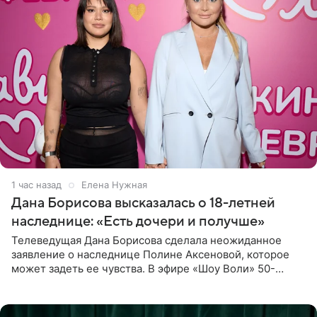
1 час назад
Елена Нужная
Дана Борисова высказалась о 18-летней
наследнице: «Есть дочери и получше»
Телеведущая Дана Борисова сделала неожиданное
заявление о наследнице Полине Аксеновой, которое
может задеть ее чувства. В эфире «Шоу Воли» 50-
летняя знаменитость откровенно призналась, что не
считает свою дочь