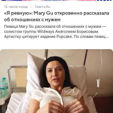
12 часов назад
Газета.Ru
«Я ревную»: Mary Gu откровенно рассказала
об отношениях с мужем
Певица Mary Gu рассказала об отношениях с мужем —
солистом группы Wildways Анатолием Борисовым.
Артистку цитирует издание Popcake. По словам певицы,
залог любви — это принять недостатки другого
человека. Также