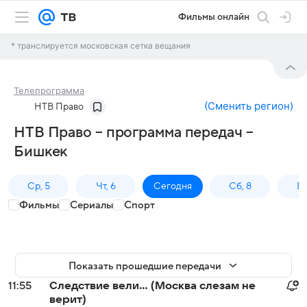
Фильмы онлайн
* транслируется московская сетка вещания
Телепрограмма
(
Сменить регион
)
НТВ Право
НТВ Право – программа передач –
Бишкек
Ср, 5
Чт, 6
Сегодня
Сб, 8
Вс
Фильмы
Сериалы
Спорт
Показать прошедшие передачи
11:55
Следствие вели... (Москва слезам не
верит)