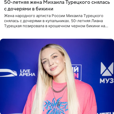
50-летняя жена Михаила Турецкого снялась
с дочерями в бикини
Жена народного артиста России Михаила Турецкого
снялась с дочерями в купальниках. 50-летняя Лиана
Турецкая позировала в крошечном черном бикини на
пляже в Италии. Ее старшая дочь Сарина для отдыха
выбрала бандо