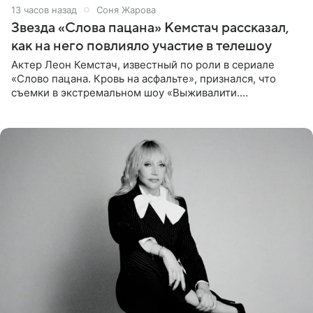
13 часов назад
Соня Жарова
Звезда «Слова пацана» Кемстач рассказал,
как на него повлияло участие в телешоу
Актер Леон Кемстач, известный по роли в сериале
«Слово пацана. Кровь на асфальте», признался, что
съемки в экстремальном шоу «Выживалити.
Наследники» кардинально повлияли на его образ жизни.
Подробностями он