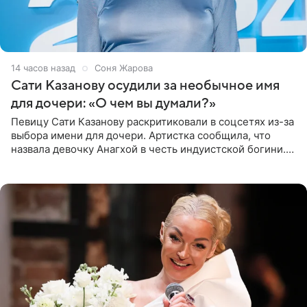
14 часов назад
Соня Жарова
Сати Казанову осудили за необычное имя
для дочери: «О чем вы думали?»
Певицу Сати Казанову раскритиковали в соцсетях из-за
выбора имени для дочери. Артистка сообщила, что
назвала девочку Анагхой в честь индуистской богини.
При этом исполнительница скрывала это имя от
поклонников