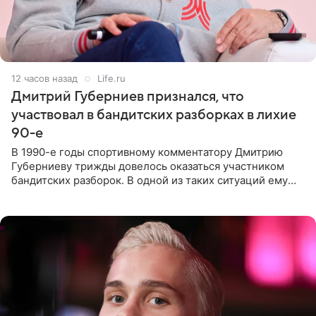
12 часов назад
Life.ru
Дмитрий Губерниев признался, что
участвовал в бандитских разборках в лихие
90-е
В 1990-е годы спортивному комментатору Дмитрию
Губерниеву трижды довелось оказаться участником
бандитских разборок. В одной из таких ситуаций ему
выдали тяжелый предмет и приказали вступить в драку,
однако он