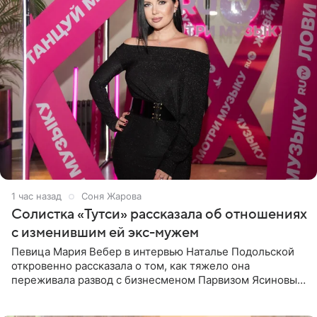
1 час назад
Соня Жарова
Солистка «Тутси» рассказала об отношениях
с изменившим ей экс-мужем
Певица Мария Вебер в интервью Наталье Подольской
откровенно рассказала о том, как тяжело она
переживала развод с бизнесменом Парвизом Ясиновым.
Артистка призналась, что измена бывшего супруга стала
для нее