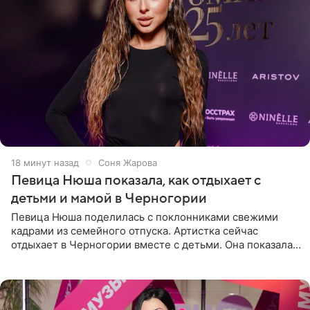
18 минут назад
Соня Жарова
Певица Нюша показала, как отдыхает с
детьми и мамой в Черногории
Певица Нюша поделилась с поклонниками свежими
кадрами из семейного отпуска. Артистка сейчас
отдыхает в Черногории вместе с детьми. Она показала,
как они гуляют по старинным улочкам местных городов.
Старшей