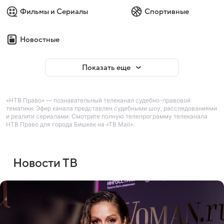
Фильмы и Сериалы
Спортивные
Новостные
Показать еще
«НТВ Право» — познавательный телеканал судебно-правовой
тематики. Эфир канала представлен судебными шоу, расследованиями
и реалити сериалами. Смотрите полную телепрограмму телеканала
НТВ Право для города Бишкек на «ТВ Mail».
Новости ТВ