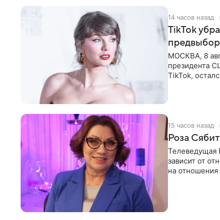
14 часов назад
TikTok убр
предвыбор
МОСКВА, 8 ав
президента С
TikTok, остал
американской
15 часов назад
Роза Сябит
Телеведущая Р
зависит от о
на отношения
канала на