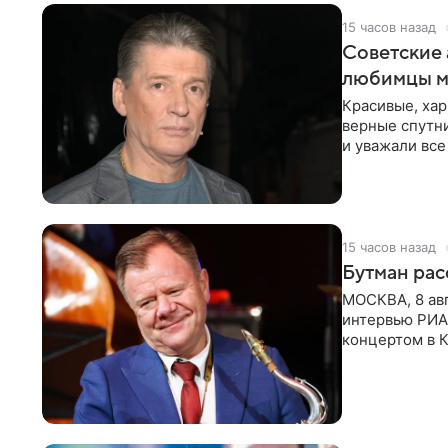
15 часов назад
Советские 
любимцы м
Красивые, ха
верные спутни
и уважали все
в
15 часов назад
Бутман рас
МОСКВА, 8 ав
интервью РИА
концертом в К
друзья —