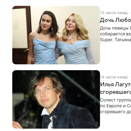
13 часов назад
Дочь Любо
Дочь певицы Л
собирается вз
Super. Татьян
поскольку им
14 часов назад
Илья Лагут
сгоревшег
Солист групп
по Европе и 
сгоревшего до
Shot. В рамка