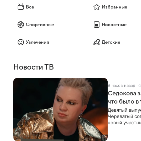
Все
Избранные
Спортивные
Новостные
Увлечения
Детские
Новости ТВ
9 часов назад
Седокова з
что было в
Девятый выпус
Череватый сог
новый участни
давлением.