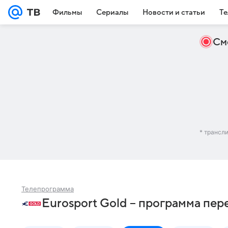
Фильмы
Сериалы
Новости и статьи
Те
См
* трансл
Телепрограмма
Eurosport Gold – программа пер