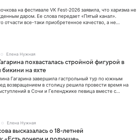
очкова на фестивале VK Fest-2026 заявила, что харизма не
денным даром. Ее слова передает «Пятый канал».
о отчасти все-таки приобретенное качество, а не
потому
Елена Нужная
Гагарина похвасталась стройной фигурой в
бикини на яхте
лина Гагарина завершила гастрольный тур по южным
ред возвращением в столицу решила провести время на
ыступлений в Сочи и Геленджике певица вместе с
равилась в
Елена Нужная
ова высказалась о 18-летней
: «Есть дочери и получше»