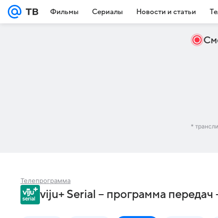
Фильмы
Сериалы
Новости и статьи
Те
См
* трансл
Телепрограмма
viju+ Serial – программа передач