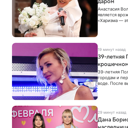
даром
Анастасия Вол
является врож
«Харизма — эт
врожденное, 
19 минут назад
39-летняя 
крошечном 
39-летняя По
городам и пе
воде. После в
командой отп
29 минут назад
Дана Борис
наследнице