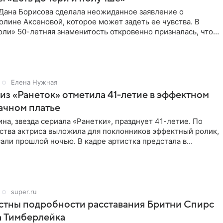
Дана Борисова сделала неожиданное заявление о
лине Аксеновой, которое может задеть ее чувства. В
ли» 50-летняя знаменитость откровенно призналась, что
ою дочь
Елена Нужная
из «Ранеток» отметила 41-летие в эффектном
ачном платье
на, звезда сериала «Ранетки», празднует 41-летие. По
ства актриса выложила для поклонников эффектный ролик,
али прошлой ночью. В кадре артистка предстала в
super.ru
стны подробности расставания Бритни Спирс
а Тимберлейка