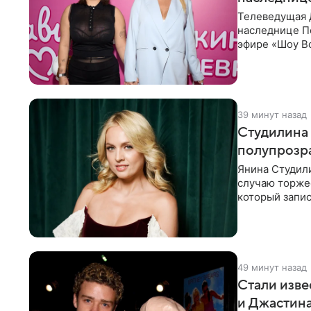
Телеведущая 
наследнице По
эфире «Шоу Во
не считает св
39 минут назад
Студилина 
полупрозр
Янина Студили
случаю торже
который запис
вечернем
49 минут назад
Стали изве
и Джастин