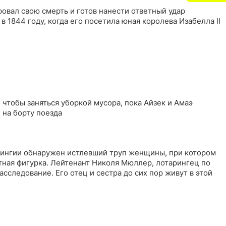
овал свою смерть и готов нанести ответный удар
в 1844 году, когда его посетила юная королева Изабелла II
 чтобы заняться уборкой мусора, пока Айзек и Амаэ
 на борту поезда
рингии обнаружен истлевший труп женщины, при котором
тная фигурка. Лейтенант Николя Мюллер, лотарингец по
сследование. Его отец и сестра до сих пор живут в этой