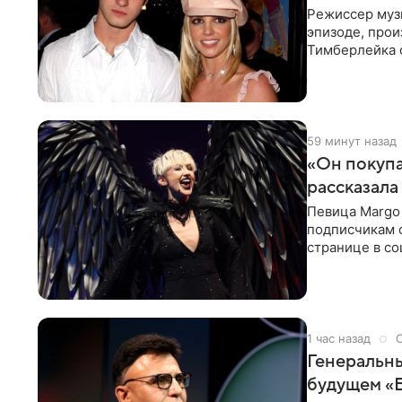
Режиссер муз
эпизоде, про
Тимберлейка 
постановщика
59 минут назад
«Он покупа
рассказала
Певица Margo 
подписчикам о
странице в со
покупает мне 
1 час назад
Генеральны
будущем «Б