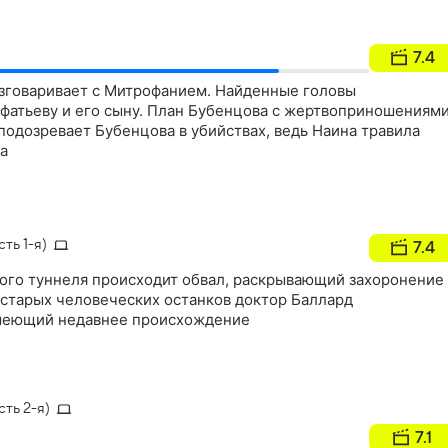
7.4
азговаривает с Митрофанием. Найденные головы
фатьеву и его сыну. План Бубенцова с жертвоприношениям
подозревает Бубенцова в убийствах, ведь Наина травила
ва
ть 1-я)
7.4
рого туннеля происходит обвал, раскрывающий захоронение
и старых человеческих останков доктор Баллард
имеющий недавнее происхождение
ть 2-я)
7.1