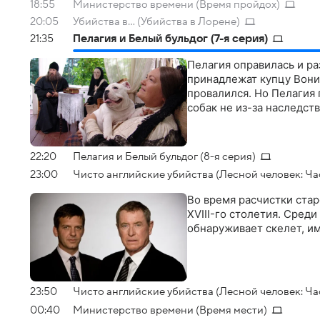
18:55
Министерство времени (Время пройдох)
20:05
Убийства в... (Убийства в Лорене)
21:35
Пелагия и Белый бульдог (7-я серия)
Пелагия оправилась и р
принадлежат купцу Вони
провалился. Но Пелагия 
собак не из-за наследст
22:20
Пелагия и Белый бульдог (8-я серия)
23:00
Чисто английские убийства (Лесной человек: Час
Во время расчистки ста
XVIII-го столетия. Сред
обнаруживает скелет, 
23:50
Чисто английские убийства (Лесной человек: Час
00:40
Министерство времени (Время мести)