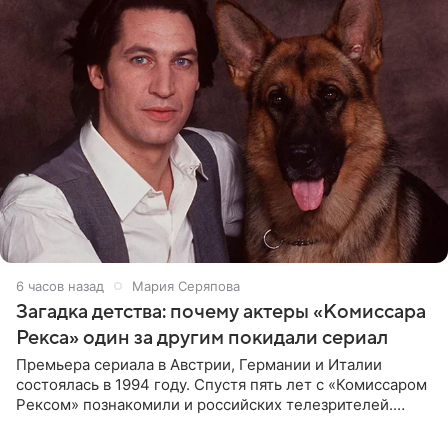
6 часов назад
Мария Серяпова
Загадка детства: почему актеры «Комиссара
Рекса» один за другим покидали сериал
Премьера сериала в Австрии, Германии и Италии
состоялась в 1994 году. Спустя пять лет с «Комиссаром
Рексом» познакомили и российских телезрителей.
Необычайно умная собака мгновенно влюбляла в себя
публику. Но и