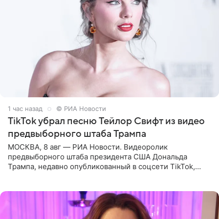
1 час назад
© РИА Новости
TikTok убрал песню Тейлор Свифт из видео
предвыборного штаба Трампа
МОСКВА, 8 авг — РИА Новости. Видеоролик
предвыборного штаба президента США Дональда
Трампа, недавно опубликованный в соцсети TikTok,
остался без звуковой дорожки в виде песни August
(«Август») американской