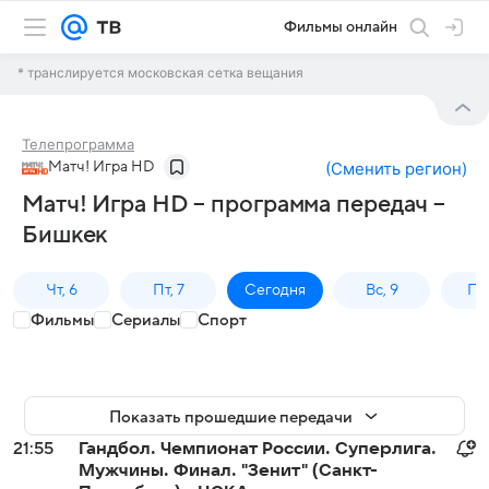
Фильмы онлайн
* транслируется московская сетка вещания
Телепрограмма
Матч! Игра HD
(
Сменить регион
)
Матч! Игра HD – программа передач –
Бишкек
Чт, 6
Пт, 7
Сегодня
Вс, 9
Пн,
Фильмы
Сериалы
Спорт
Показать прошедшие передачи
21:55
Гандбол. Чемпионат России. Суперлига.
Мужчины. Финал. "Зенит" (Санкт-