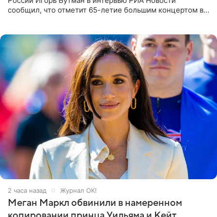
России Игорь Бутман в интервью РИА Новости
сообщил, что отметит 65-летие большим концертом в
Кремлевском дворце, а вместе с ним на сцену выйдут
его друзья —
2 часа назад
Журнал OK!
Меган Маркл обвинили в намеренном
копировании принца Уильяма и Кейт