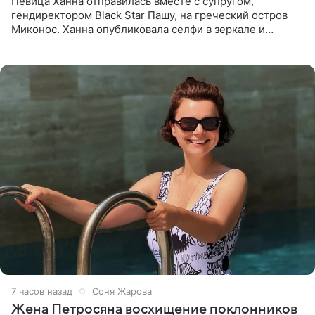
Певица Ханна отправилась вместе с супругом,
гендиректором Black Star Пашу, на греческий остров
Миконос. Ханна опубликовала селфи в зеркале и
призналась, что сейчас особенно довольна собой. По
словам певицы, она
7 часов назад
Соня Жарова
Жена Петросяна восхищение поклонников