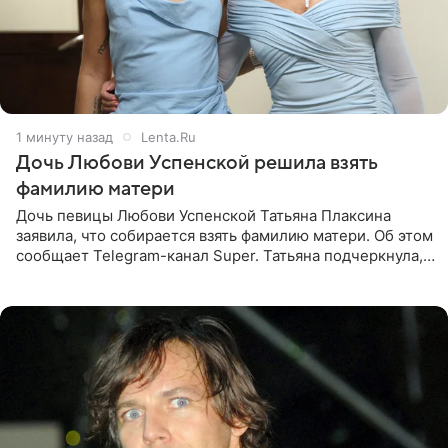
2 минуты назад
Lenta.Ru
Дочь Любови Успенской решила взять
фамилию матери
Дочь певицы Любови Успенской Татьяна Плаксина
заявила, что собирается взять фамилию матери. Об этом
сообщает Telegram-канал Super. Татьяна подчеркнула,
что приняла решение о смене фамилии, поскольку
именно от