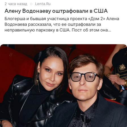
2 часа назад
Lenta.Ru
Алену Водонаеву оштрафовали в США
Блогерша и бывшая участница проекта «Дом 2» Алена
Водонаева рассказала, что ее оштрафовали за
неправильную парковку в США. Пост об этом она
опубликовала в своем Telegram-канале. Она заявила,
что во время отдыха