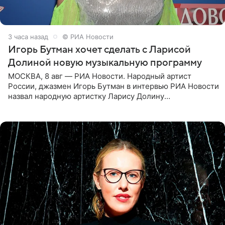
3 часа назад
© РИА Новости
Игорь Бутман хочет сделать с Ларисой
Долиной новую музыкальную программу
МОСКВА, 8 авг — РИА Новости. Народный артист
России, джазмен Игорь Бутман в интервью РИА Новости
назвал народную артистку Ларису Долину
великолепной певицей и рассказал о желании сделать с
ней новую совместную