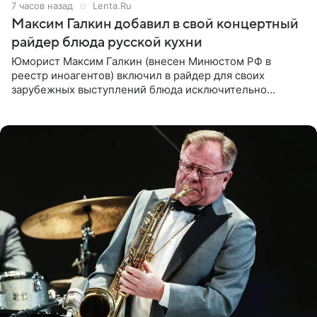
7 часов назад
Lenta.Ru
Максим Галкин добавил в свой концертный
райдер блюда русской кухни
Юморист Максим Галкин (внесен Минюстом РФ в
реестр иноагентов) включил в райдер для своих
зарубежных выступлений блюда исключительно
русской кухни. Об этом сообщает РИА Новости.
Согласно документу, в гримерную