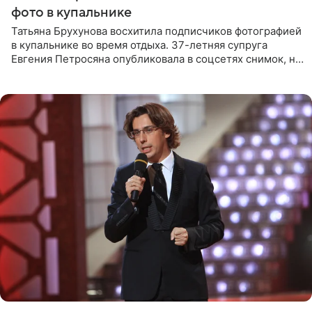
фото в купальнике
Татьяна Брухунова восхитила подписчиков фотографией
в купальнике во время отдыха. 37-летняя супруга
Евгения Петросяна опубликовала в соцсетях снимок, на
котором позирует у бассейна в белоснежном монокини
с