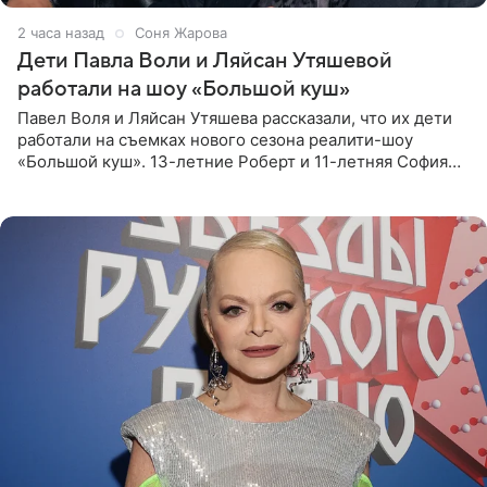
2 часа назад
Соня Жарова
Дети Павла Воли и Ляйсан Утяшевой
работали на шоу «Большой куш»
Павел Воля и Ляйсан Утяшева рассказали, что их дети
работали на съемках нового сезона реалити-шоу
«Большой куш». 13-летние Роберт и 11-летняя София
отправились вместе с родителями в Таиланд и успели
поработать