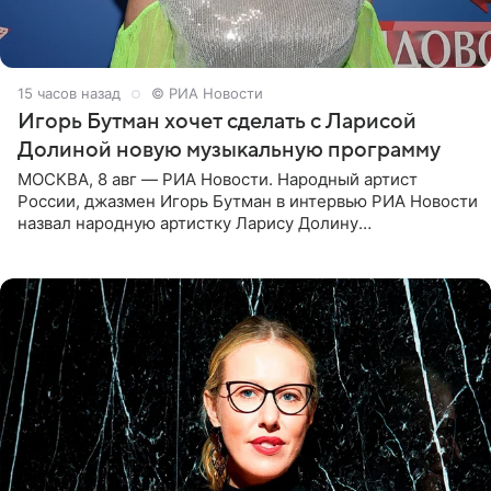
15 часов назад
© РИА Новости
Игорь Бутман хочет сделать с Ларисой
Долиной новую музыкальную программу
МОСКВА, 8 авг — РИА Новости. Народный артист
России, джазмен Игорь Бутман в интервью РИА Новости
назвал народную артистку Ларису Долину
великолепной певицей и рассказал о желании сделать с
ней новую совместную