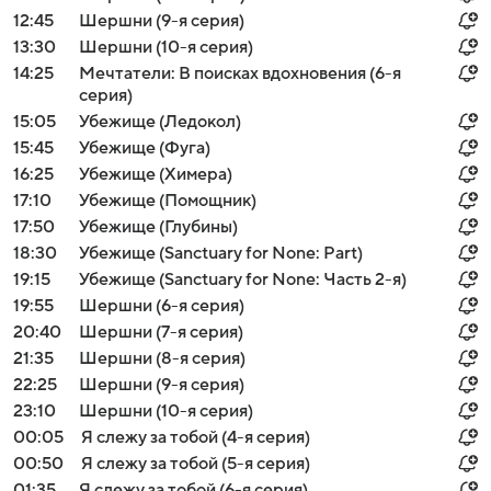
12:45
Шершни (9-я серия)
13:30
Шершни (10-я серия)
14:25
Мечтатели: В поисках вдохновения (6-я
серия)
15:05
Убежище (Ледокол)
15:45
Убежище (Фуга)
16:25
Убежище (Химера)
17:10
Убежище (Помощник)
17:50
Убежище (Глубины)
18:30
Убежище (Sanctuary for None: Part)
19:15
Убежище (Sanctuary for None: Часть 2-я)
19:55
Шершни (6-я серия)
20:40
Шершни (7-я серия)
21:35
Шершни (8-я серия)
22:25
Шершни (9-я серия)
23:10
Шершни (10-я серия)
00:05
Я слежу за тобой (4-я серия)
00:50
Я слежу за тобой (5-я серия)
01:35
Я слежу за тобой (6-я серия)