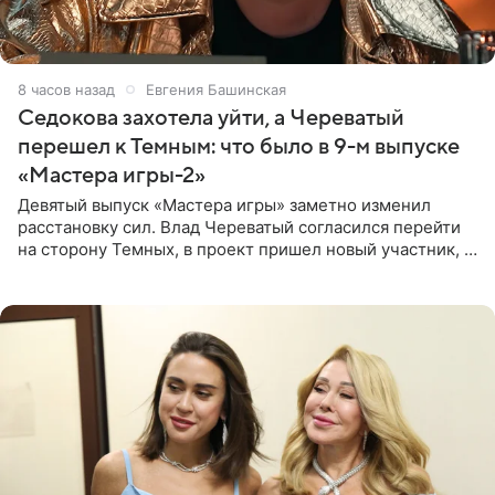
8 часов назад
Евгения Башинская
Седокова захотела уйти, а Череватый
перешел к Темным: что было в 9-м выпуске
«Мастера игры-2»
Девятый выпуск «Мастера игры» заметно изменил
расстановку сил. Влад Череватый согласился перейти
на сторону Темных, в проект пришел новый участник, а
Курбан Омаров и Анна Седокова оказались под таким
давлением.