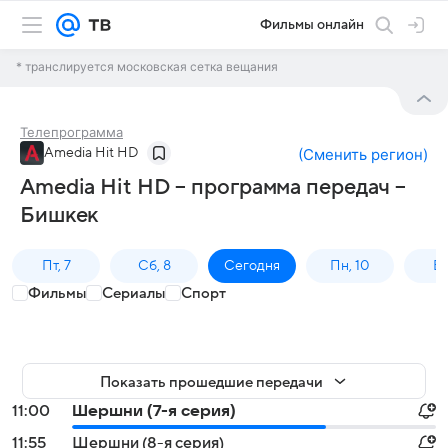
Фильмы онлайн
* транслируется московская сетка вещания
Телепрограмма
Amedia Hit HD
(
Сменить регион
)
Amedia Hit HD – программа передач –
Бишкек
Пт, 7
Сб, 8
Сегодня
Пн, 10
Вт,
Фильмы
Сериалы
Спорт
Показать прошедшие передачи
11:00
Шершни (7-я серия)
11:55
Шершни (8-я серия)