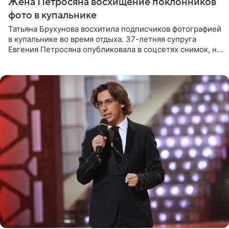
Жена Петросяна восхищение поклонников
фото в купальнике
Татьяна Брухунова восхитила подписчиков фотографией
в купальнике во время отдыха. 37-летняя супруга
Евгения Петросяна опубликовала в соцсетях снимок, на
котором позирует у бассейна в белоснежном монокини
с