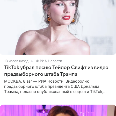
13 часов назад
© РИА Новости
TikTok убрал песню Тейлор Свифт из видео
предвыборного штаба Трампа
МОСКВА, 8 авг — РИА Новости. Видеоролик
предвыборного штаба президента США Дональда
Трампа, недавно опубликованный в соцсети TikTok,
остался без звуковой дорожки в виде песни August
(«Август») американской