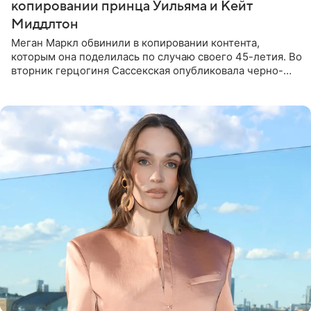
копировании принца Уильяма и Кейт
Миддлтон
Меган Маркл обвинили в копировании контента,
которым она поделилась по случаю своего 45-летия. Во
вторник герцогиня Сассекская опубликовала черно-
белую фотографию, на которой она прыгает в бассейн с
воздушными