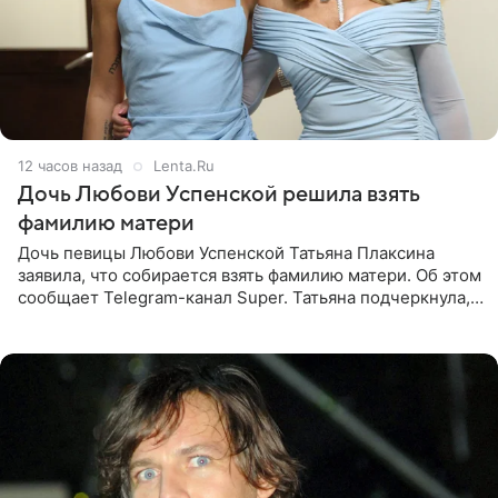
12 часов назад
Lenta.Ru
Дочь Любови Успенской решила взять
фамилию матери
Дочь певицы Любови Успенской Татьяна Плаксина
заявила, что собирается взять фамилию матери. Об этом
сообщает Telegram-канал Super. Татьяна подчеркнула,
что приняла решение о смене фамилии, поскольку
именно от