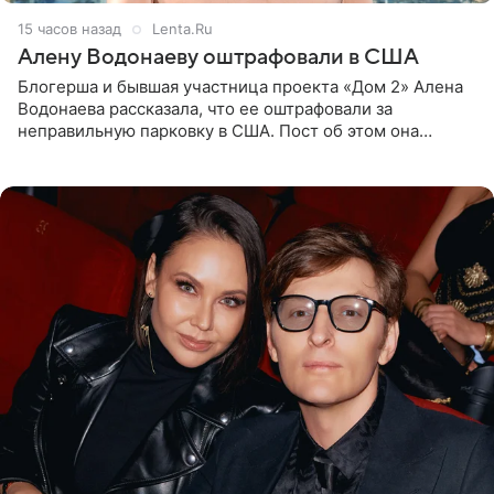
15 часов назад
Lenta.Ru
Алену Водонаеву оштрафовали в США
Блогерша и бывшая участница проекта «Дом 2» Алена
Водонаева рассказала, что ее оштрафовали за
неправильную парковку в США. Пост об этом она
опубликовала в своем Telegram-канале. Она заявила,
что во время отдыха