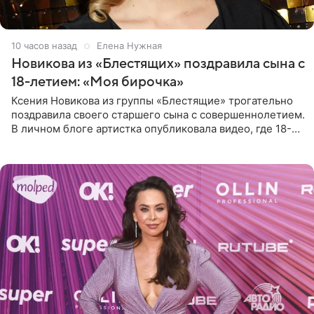
10 часов назад
Елена Нужная
Новикова из «Блестящих» поздравила сына с
18-летием: «Моя бирочка»
Ксения Новикова из группы «Блестящие» трогательно
поздравила своего старшего сына с совершеннолетием.
В личном блоге артистка опубликовала видео, где 18-
летний Мирон легко подхватил маму на руки и закружил
во