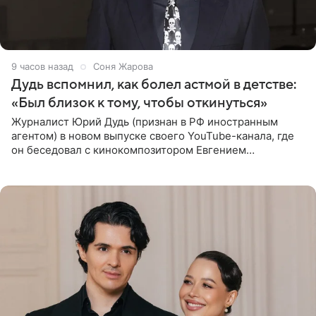
9 часов назад
Соня Жарова
Дудь вспомнил, как болел астмой в детстве:
«Был близок к тому, чтобы откинуться»
Журналист Юрий Дудь (признан в РФ иностранным
агентом) в новом выпуске своего YouTube-канала, где
он беседовал с кинокомпозитором Евгением
Гальпериным, поделился личной историей о борьбе с
бронхиальной астмой в