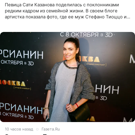
Певица Сати Казанова поделилась с поклонниками
редким кадром из семейной жизни. В своем блоге
артистка показала фото, где ее муж Стефано Тиоццо и
их маленькая дочь спят рядом. На снимке отец и
малышка лежат в
10 часов назад
Газета.Ru