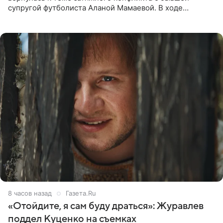
супругой футболиста Аланой Мамаевой. В ходе
общения с аудиторией один из пользователей
признался, что раньше судил о
8 часов назад
Газета.Ru
«Отойдите, я сам буду драться»: Журавлев
поддел Куценко на съемках