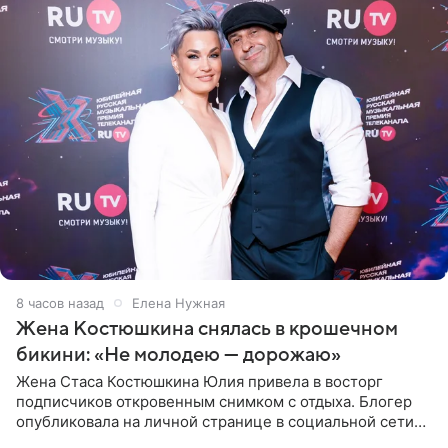
8 часов назад
Елена Нужная
Жена Костюшкина снялась в крошечном
бикини: «Не молодею — дорожаю»
Жена Стаса Костюшкина Юлия привела в восторг
подписчиков откровенным снимком с отдыха. Блогер
опубликовала на личной странице в социальной сети
фото в ярком бикини, позируя на пирсе во время отпуска