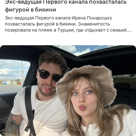
Экс-ведущая Первого канала похвасталась
фигурой в бикини
Экс-ведущая Первого канала Ирена Понарошку
похвасталась фигурой в бикини. Знаменитость
позировала на пляже в Турции, где отдыхает с семьей.
Она поделилась кадрами с отдыха в Instagram (владелец
компания Meta