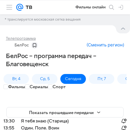
Фильмы онлайн
* транслируется московская сетка вещания
Телепрограмма
(
Сменить регион
)
БелРос
БелРос – программа передач –
Благовещенск
Вт, 4
Ср, 5
Сегодня
Пт, 7
Сб
Фильмы
Сериалы
Спорт
Показать прошедшие передачи
13:30
Я тебя знаю (Старица)
13:55
Один. Поле. Воин