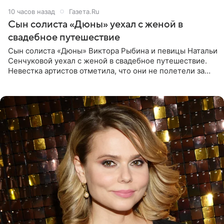
10 часов назад
Газета.Ru
Сын солиста «Дюны» уехал с женой в
свадебное путешествие
Сын солиста «Дюны» Виктора Рыбина и певицы Натальи
Сенчуковой уехал с женой в свадебное путешествие.
Невестка артистов отметила, что они не полетели за
границу, а выбрали для отдыха эко-комплекс в
Калужской