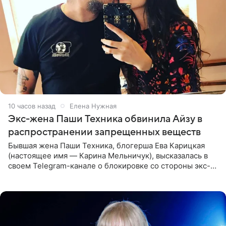
10 часов назад
Елена Нужная
Экс-жена Паши Техника обвинила Айзу в
распространении запрещенных веществ
Бывшая жена Паши Техника, блогерша Ева Карицкая
(настоящее имя — Карина Мельничук), высказалась в
своем Telegram-канале о блокировке со стороны экс-
супруги Гуфа Айзы-Лилуны Ай. Карицкая утверждает,
что ее