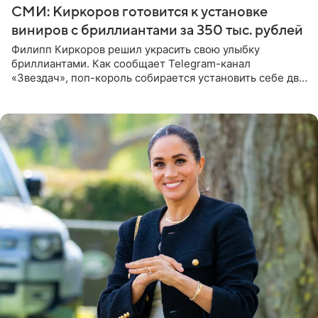
СМИ: Киркоров готовится к установке
виниров с бриллиантами за 350 тыс. рублей
Филипп Киркоров решил украсить свою улыбку
бриллиантами. Как сообщает Telegram-канал
«Звездач», поп-король собирается установить себе два
винира с драгоценной огранкой. Сумма, которую артист
готов выложить за