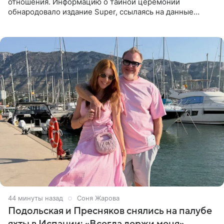
отношения. Информацию о тайной церемонии
обнародовало издание Super, ссылаясь на данные
инсайдеров. Торжество прошло в узком кругу, без
присутствия широкой публики и
44 минуты назад
Соня Жарова
Подольская и Пресняков снялись на палубе
яхты в Испании: «Всегда держи меня»