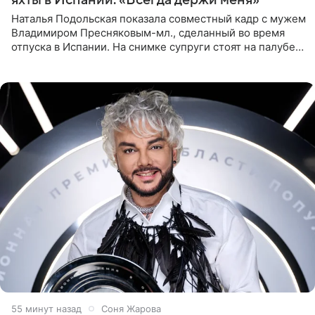
Наталья Подольская показала совместный кадр с мужем
Владимиром Пресняковым-мл., сделанный во время
отпуска в Испании. На снимке супруги стоят на палубе
яхты в лучах закатного солнца. Подольская выбрала
слитный
55 минут назад
Соня Жарова