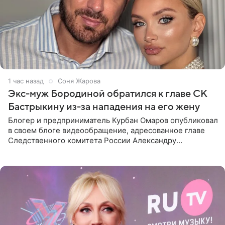
1 час назад
Соня Жарова
Экс-муж Бородиной обратился к главе СК
Бастрыкину из-за нападения на его жену
Блогер и предприниматель Курбан Омаров опубликовал
в своем блоге видеообращение, адресованное главе
Следственного комитета России Александру
Бастрыкину. Бизнесмен рассказал, что 1 августа в
центре Москвы трое