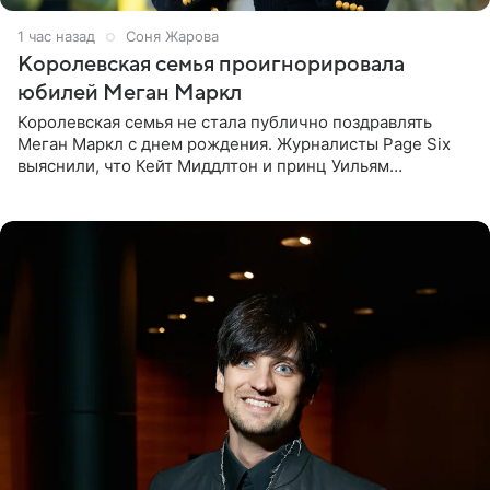
1 час назад
Соня Жарова
Королевская семья проигнорировала
юбилей Меган Маркл
Королевская семья не стала публично поздравлять
Меган Маркл с днем рождения. Журналисты Page Six
выяснили, что Кейт Миддлтон и принц Уильям
проигнорировали эту дату в своих соцсетях. По словам
экспертов,