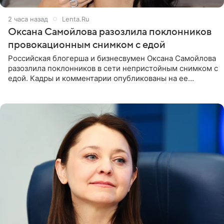
2 часа назад
Lenta.Ru
Оксана Самойлова разозлила поклонников
провокационным снимком с едой
Российская блогерша и бизнесвумен Оксана Самойлова
разозлила поклонников в сети непристойным снимком с
едой. Кадры и комментарии опубликованы на ее
странице в Instagram (принадлежит компании Meta,
признанной