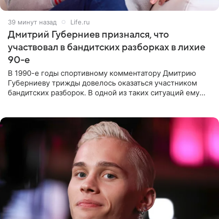
39 минут назад
Life.ru
Дмитрий Губерниев признался, что
участвовал в бандитских разборках в лихие
90-е
В 1990-е годы спортивному комментатору Дмитрию
Губерниеву трижды довелось оказаться участником
бандитских разборок. В одной из таких ситуаций ему
выдали тяжелый предмет и приказали вступить в драку,
однако он