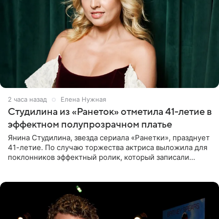
2 часа назад
Елена Нужная
Студилина из «Ранеток» отметила 41-летие в
эффектном полупрозрачном платье
Янина Студилина, звезда сериала «Ранетки», празднует
41-летие. По случаю торжества актриса выложила для
поклонников эффектный ролик, который записали
прошлой ночью. В кадре артистка предстала в
вечернем