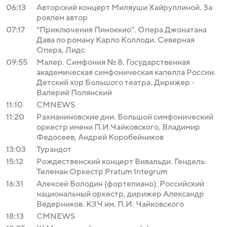
06:13
Авторский концерт Миляуши Хайруллиной. За
роялем автор
07:17
"Приключения Пиноккио". Опера Джонатана
Дава по роману Карло Коллоди. Северная
Опера, Лидс
09:55
Малер. Симфония № 8. Государственная
академическая симфоническая капелла России.
Детский хор Большого театра. Дирижер -
Валерий Полянский
11:10
СМNEWS
11:20
Рахманиновские дни. Большой симфонический
оркестр имени П.И.Чайковского, Владимир
Федосеев, Андрей Коробейников
13:03
Турандот
15:12
Рождественский концерт Вивальди. Гендель.
Телеман Оркестр Pratum Integrum
16:31
Алексей Володин (фортепиано). Российский
национальный оркестр, дирижер Александр
Ведерников. КЗЧ им. П.И. Чайковского
18:13
СМNEWS