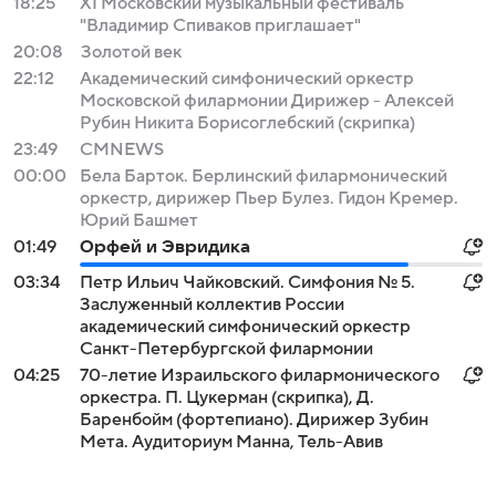
18:25
XI Московский музыкальный фестиваль
"Владимир Спиваков приглашает"
20:08
Золотой век
22:12
Академический симфонический оркестр
Московской филармонии Дирижер - Алексей
Рубин Никита Борисоглебский (скрипка)
23:49
СМNEWS
00:00
Бела Барток. Берлинский филармонический
оркестр, дирижер Пьер Булез. Гидон Кремер.
Юрий Башмет
01:49
Орфей и Эвридика
03:34
Петр Ильич Чайковский. Симфония № 5.
Заслуженный коллектив России
академический симфонический оркестр
Санкт-Петербургской филармонии
04:25
70-летие Израильского филармонического
оркестра. П. Цукерман (скрипка), Д.
Баренбойм (фортепиано). Дирижер Зубин
Мета. Аудиториум Манна, Тель-Авив