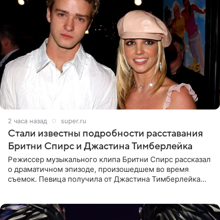
2 часа назад
super.ru
Стали известны подробности расставания
Бритни Спирс и Джастина Тимберлейка
Режиссер музыкального клипа Бритни Спирс рассказал
о драматичном эпизоде, произошедшем во время
съемок. Певица получила от Джастина Тимберлейка
сообщение о расставании прямо на площадке. По
словам постановщика,