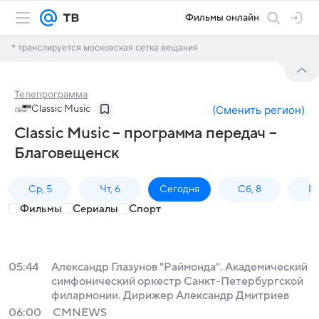
Фильмы онлайн
* транслируется московская сетка вещания
Телепрограмма
Classic Music
(
Сменить регион
)
Classic Music – программа передач –
Благовещенск
Ср, 5
Чт, 6
Сегодня
Сб, 8
Вс
Фильмы
Сериалы
Спорт
05:44
Александр Глазунов "Раймонда". Академический
симфонический оркестр Санкт-Петербургской
филармонии. Дирижер Александр Дмитриев
06:00
СМNEWS