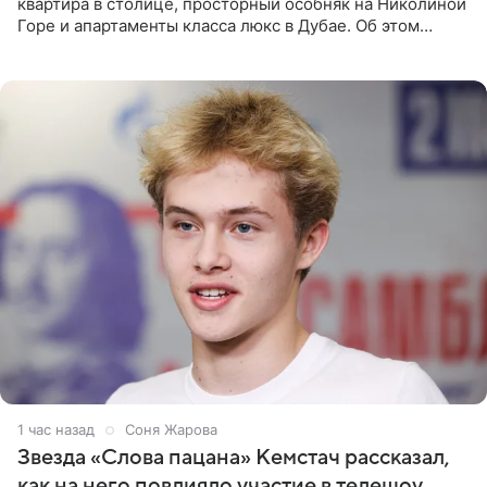
квартира в столице, просторный особняк на Николиной
Горе и апартаменты класса люкс в Дубае. Об этом
сообщает Telegram-канал «Звездач» в рубрике «По
домам». По
1 час назад
Соня Жарова
Звезда «Слова пацана» Кемстач рассказал,
как на него повлияло участие в телешоу