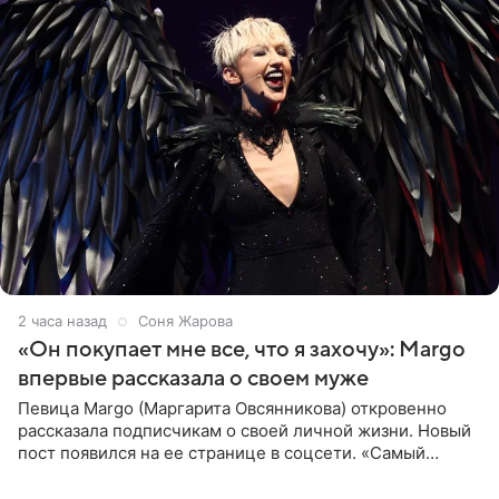
2 часа назад
Соня Жарова
«Он покупает мне все, что я захочу»: Margo
впервые рассказала о своем муже
Певица Margo (Маргарита Овсянникова) откровенно
рассказала подписчикам о своей личной жизни. Новый
пост появился на ее странице в соцсети. «Самый
лучший на свете. И да, он действительно покупает мне
все, что я