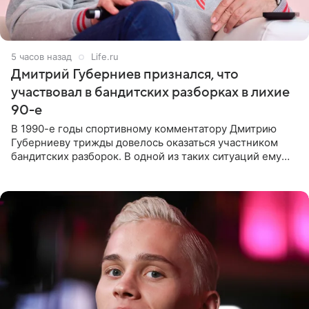
5 часов назад
Life.ru
Дмитрий Губерниев признался, что
участвовал в бандитских разборках в лихие
90-е
В 1990-е годы спортивному комментатору Дмитрию
Губерниеву трижды довелось оказаться участником
бандитских разборок. В одной из таких ситуаций ему
выдали тяжелый предмет и приказали вступить в драку,
однако он