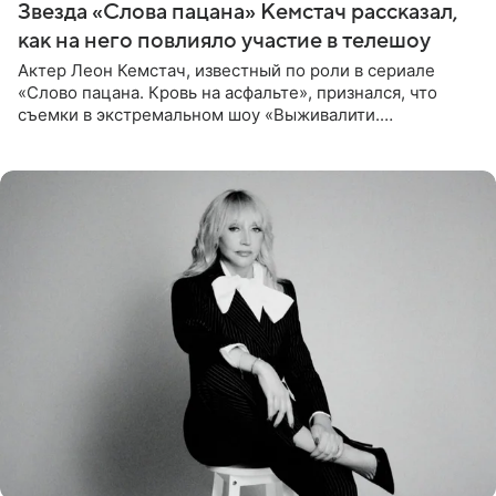
Звезда «Слова пацана» Кемстач рассказал,
как на него повлияло участие в телешоу
Актер Леон Кемстач, известный по роли в сериале
«Слово пацана. Кровь на асфальте», признался, что
съемки в экстремальном шоу «Выживалити.
Наследники» кардинально повлияли на его образ жизни.
Подробностями он