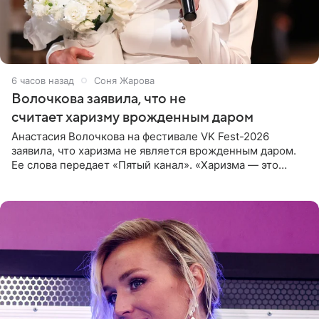
6 часов назад
Соня Жарова
Волочкова заявила, что не
считает харизму врожденным даром
Анастасия Волочкова на фестивале VK Fest-2026
заявила, что харизма не является врожденным даром.
Ее слова передает «Пятый канал». «Харизма — это
отчасти все-таки приобретенное качество, а не
врожденное, потому