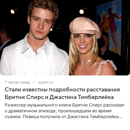
7 часов назад
super.ru
Стали известны подробности расставания
Бритни Спирс и Джастина Тимберлейка
Режиссер музыкального клипа Бритни Спирс рассказал
о драматичном эпизоде, произошедшем во время
съемок. Певица получила от Джастина Тимберлейка
сообщение о расставании прямо на площадке. По
словам постановщика,