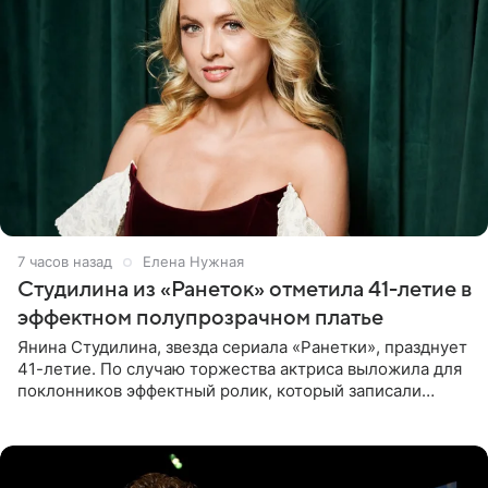
7 часов назад
Елена Нужная
Студилина из «Ранеток» отметила 41-летие в
эффектном полупрозрачном платье
Янина Студилина, звезда сериала «Ранетки», празднует
41-летие. По случаю торжества актриса выложила для
поклонников эффектный ролик, который записали
прошлой ночью. В кадре артистка предстала в
вечернем