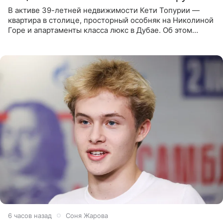
В активе 39-летней недвижимости Кети Топурии —
квартира в столице, просторный особняк на Николиной
Горе и апартаменты класса люкс в Дубае. Об этом
сообщает Telegram-канал «Звездач» в рубрике «По
домам». По
6 часов назад
Соня Жарова