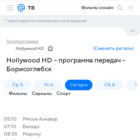
Фильмы онлайн
* транслируется московская сетка вещания
Телепрограмма
(
Сменить регион
)
Hollywood HD
Hollywood HD – программа передач –
Борисоглебск
Ср, 5
Чт, 6
Сегодня
Сб, 8
Вс
Фильмы
Сериалы
Спорт
05:10
Месье Азнавур
07:10
Вальдо
08:55
Марлоу