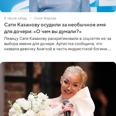
6 часов назад
Соня Жарова
Сати Казанову осудили за необычное имя
для дочери: «О чем вы думали?»
Певицу Сати Казанову раскритиковали в соцсетях из-за
выбора имени для дочери. Артистка сообщила, что
назвала девочку Анагхой в честь индуистской богини.
При этом исполнительница скрывала это имя от
поклонников