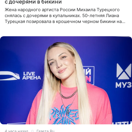
с дочерями в бикини
Жена народного артиста России Михаила Турецкого
снялась с дочерями в купальниках. 50-летняя Лиана
Турецкая позировала в крошечном черном бикини на
пляже в Италии. Ее старшая дочь Сарина для отдыха
выбрала бандо
4 часа назад
Газета.Ru