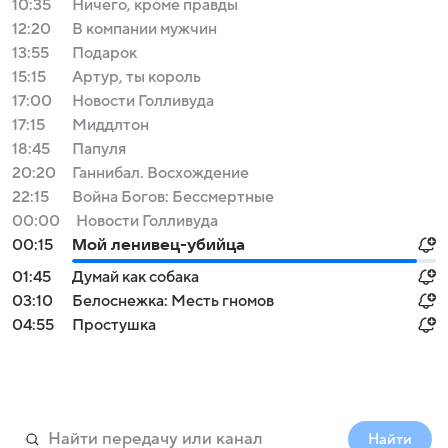
10:35
Ничего, кроме правды
12:20
В компании мужчин
13:55
Подарок
15:15
Артур, ты король
17:00
Новости Голливуда
17:15
Миддлтон
18:45
Папуля
20:20
Ганнибал. Восхождение
22:15
Война Богов: Бессмертные
00:00
Новости Голливуда
00:15
Мой ленивец-убийца
01:45
Думай как собака
03:10
Белоснежка: Месть гномов
04:55
Простушка
Найти