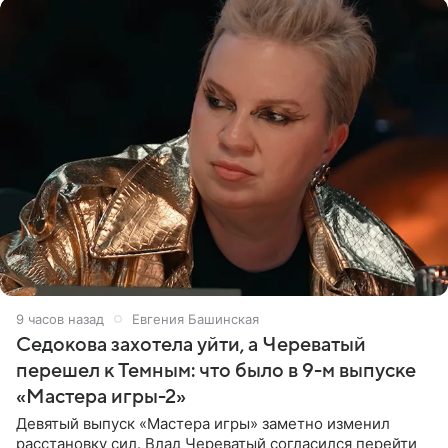
9 часов назад
Евгения Башинская
Седокова захотела уйти, а Череватый
перешел к Темным: что было в 9-м выпуске
«Мастера игры-2»
Девятый выпуск «Мастера игры» заметно изменил
расстановку сил. Влад Череватый согласился перейти