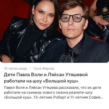
16 часов назад
Соня Жарова
Дети Павла Воли и Ляйсан Утяшевой
работали на шоу «Большой куш»
Павел Воля и Ляйсан Утяшева рассказали, что их дети
работали на съемках нового сезона реалити-шоу
«Большой куш». 13-летние Роберт и 11-летняя София
отправились вместе с родителями в Таиланд и успели
поработать