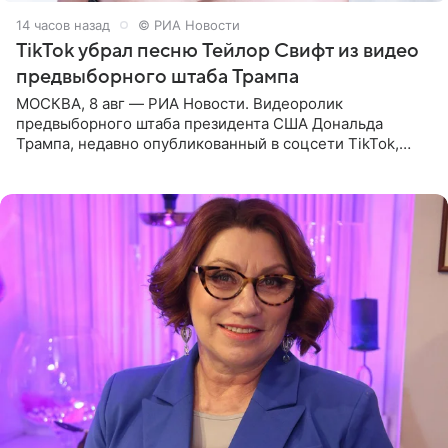
14 часов назад
© РИА Новости
TikTok убрал песню Тейлор Свифт из видео
предвыборного штаба Трампа
МОСКВА, 8 авг — РИА Новости. Видеоролик
предвыборного штаба президента США Дональда
Трампа, недавно опубликованный в соцсети TikTok,
остался без звуковой дорожки в виде песни August
(«Август») американской