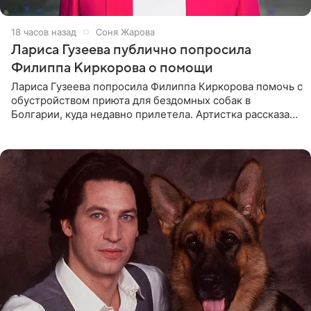
18 часов назад
Соня Жарова
Лариса Гузеева публично попросила
Филиппа Киркорова о помощи
Лариса Гузеева попросила Филиппа Киркорова помочь с
обустройством приюта для бездомных собак в
Болгарии, куда недавно прилетела. Артистка рассказала
о местных волонтерах, которые временно забирают
животных к