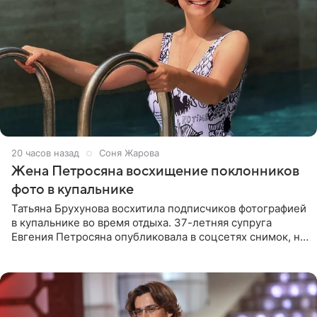
20 часов назад
Соня Жарова
Жена Петросяна восхищение поклонников
фото в купальнике
Татьяна Брухунова восхитила подписчиков фотографией
в купальнике во время отдыха. 37-летняя супруга
Евгения Петросяна опубликовала в соцсетях снимок, на
котором позирует у бассейна в белоснежном монокини
с