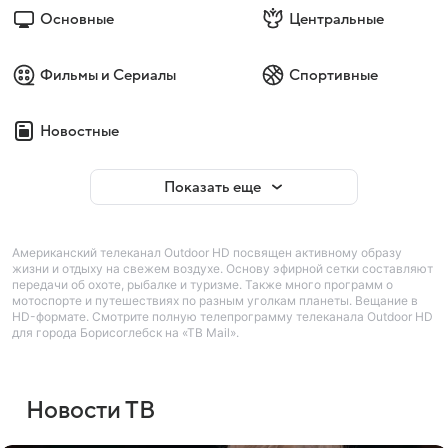
Основные
Центральные
Фильмы и Сериалы
Спортивные
Новостные
Показать еще
Американский телеканал Outdoor HD посвящен активному образу
жизни и отдыху на свежем воздухе. Основу эфирной сетки составляют
передачи об охоте, рыбалке и туризме. Также много программ о
мотоспорте и путешествиях по разным уголкам планеты. Вещание в
HD-формате. Смотрите полную телепрограмму телеканала Outdoor HD
для города Борисоглебск на «ТВ Mail».
Новости ТВ