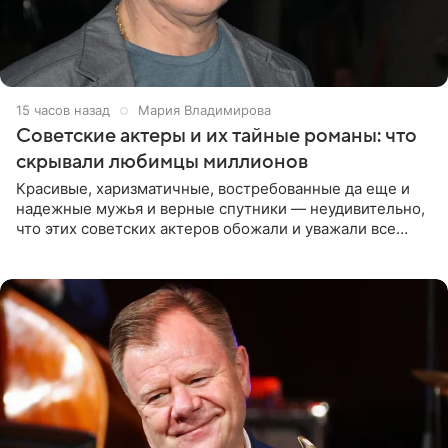
15 часов назад
Мария Владимирова
Советские актеры и их тайные романы: что
скрывали любимцы миллионов
Красивые, харизматичные, востребованные да еще и
надежные мужья и верные спутники — неудивительно,
что этих советских актеров обожали и уважали все
женщины большой страны, и наверняка не раз ставили
их в