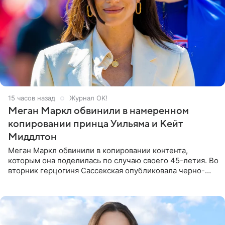
15 часов назад
Журнал OK!
Меган Маркл обвинили в намеренном
копировании принца Уильяма и Кейт
Миддлтон
Меган Маркл обвинили в копировании контента,
которым она поделилась по случаю своего 45-летия. Во
вторник герцогиня Сассекская опубликовала черно-
белую фотографию, на которой она прыгает в бассейн с
воздушными