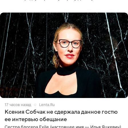
великолепной певицей и рассказал о желании сделать с
ней новую совместную
17 часов назад
Lenta.Ru
Ксения Собчак не сдержала данное гостю
ее интервью обещание
Сестра блогера Exile (настоящее имя — Илья Яцкевич)