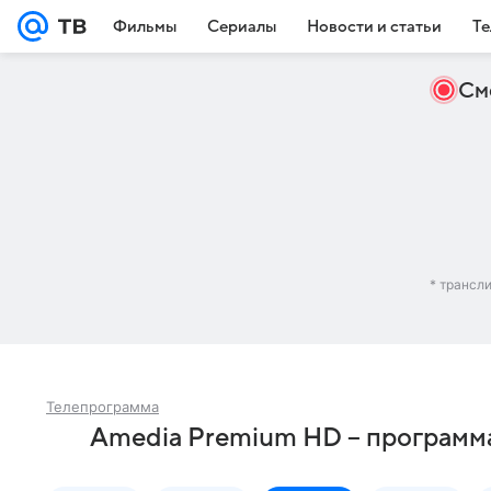
Фильмы
Сериалы
Новости и статьи
Те
См
* трансл
Телепрограмма
Amedia Premium HD – программа