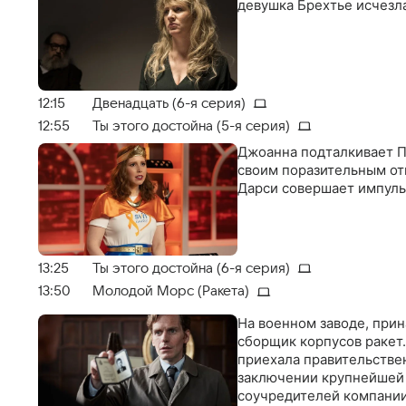
девушка Брехтье исчезла
12:15
Двенадцать (6-я серия)
12:55
Ты этого достойна (5-я серия)
Джоанна подталкивает Па
своим поразительным от
Дарси совершает импуль
13:25
Ты этого достойна (6-я серия)
13:50
Молодой Морс (Ракета)
На военном заводе, при
сборщик корпусов ракет.
приехала правительстве
заключении крупнейшей 
соучредителей компании