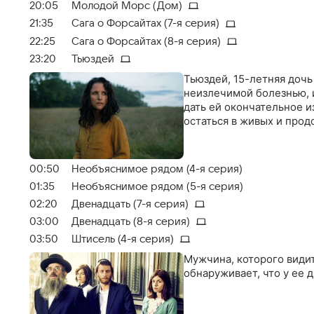
20:05
Молодой Морс (Дом)
21:35
Сага о Форсайтах (7-я серия)
22:25
Сага о Форсайтах (8-я серия)
23:20
Тьюздей
Тьюздей, 15-летняя дочь
неизлечимой болезнью, 
дать ей окончательное и
остаться в живых и про
00:50
Необъяснимое рядом (4-я серия)
01:35
Необъяснимое рядом (5-я серия)
02:20
Двенадцать (7-я серия)
03:00
Двенадцать (8-я серия)
03:50
Штисель (4-я серия)
Мужчина, которого видит
обнаруживает, что у ее 