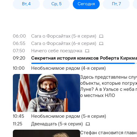
Вт, 4
Ср, 5
Сегодня
Пт, 7
06:00
Сага о Форсайтах (5-я серия)
06:55
Сага о Форсайтах (6-я серия)
07:50
Ничего себе поездочка
09:20
Секретная история комиксов Роберта Киркман
10:00
Необъяснимое рядом (4-я серия)
Здесь представлены слу
объекты, которые погруж
Луне? А в Уэльсе с неба
о местных НЛО
10:45
Необъяснимое рядом (5-я серия)
11:25
Двенадцать (5-я серия)
Стефан становится глав