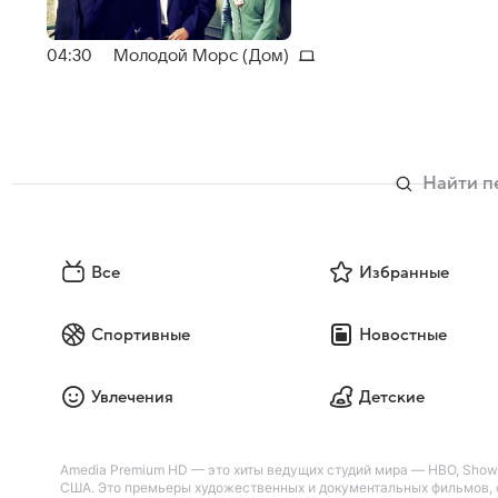
04:30
Молодой Морс (Дом)
Все
Избранные
Спортивные
Новостные
Увлечения
Детские
Amedia Premium HD — это хиты ведущих студий мира — HBO, Showti
США. Это премьеры художественных и документальных фильмов, с