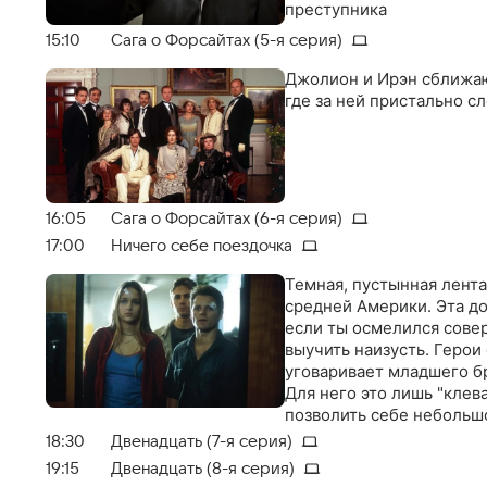
преступника
15:10
Сага о Форсайтах (5-я серия)
Джолион и Ирэн сближаю
где за ней пристально с
16:05
Сага о Форсайтах (6-я серия)
17:00
Ничего себе поездочка
Темная, пустынная лент
средней Америки. Эта до
если ты осмелился совер
выучить наизусть. Герои
уговаривает младшего б
Для него это лишь "клев
позволить себе небольш
расплачиваться за посту
18:30
Двенадцать (7-я серия)
19:15
Двенадцать (8-я серия)