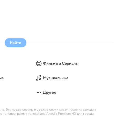
Найти
Фильмы и Сериалы
ые
Музыкальные
Другое
ле. Это новые сезоны и свежие серии сразу после их выхода в
ую телепрограмму телеканала Amedia Premium HD для города