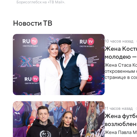
Борисоглебск на «ТВ Mail».
Новости ТВ
10 часов назад
Жена Кост
молодею —
Жена Стаса К
откровенным 
странице в со
время отпуска
11 часов назад
Жена футбо
возлюбленн
Жена Павла Ма