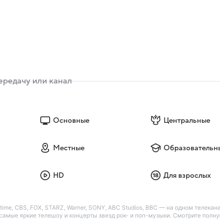
Основные
Центральные
Местные
Образовательн
HD
Для взрослых
me, CBS, FOX, STARZ, Warner, SONY, ABC Studios, BBC — на одном телекана
амые яркие телешоу и концерты звезд рок- и поп-музыки. Смотрите полн