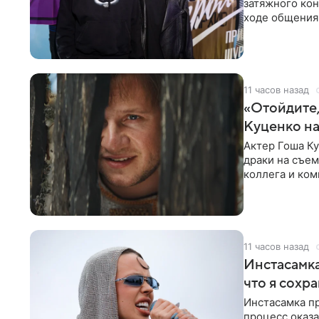
затяжного ко
ходе общения 
раньше судил 
11 часов назад
«Отойдите,
Куценко на
Актер Гоша Ку
драки на съем
коллега и ком
11 часов назад
Инстасамка
что я сохр
Инстасамка пр
процесс оказа