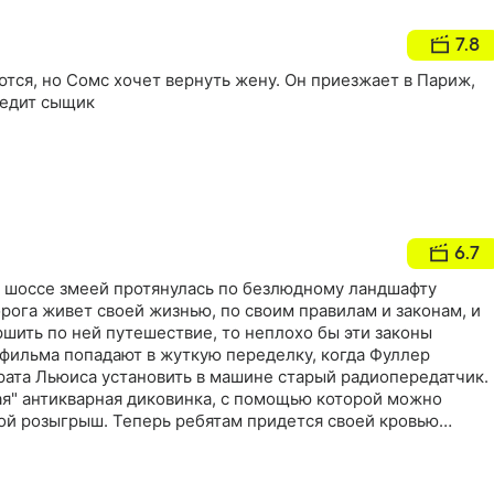
7.8
тся, но Сомс хочет вернуть жену. Он приезжает в Париж,
ледит сыщик
6.7
а шоссе змеей протянулась по безлюдному ландшафту
рога живет своей жизнью, по своим правилам и законам, и
шить по ней путешествие, то неплохо бы эти законы
 фильма попадают в жуткую переделку, когда Фуллер
рата Льюиса установить в машине старый радиопередатчик.
ая" антикварная диковинка, с помощью которой можно
ой розыгрыш. Теперь ребятам придется своей кровью
пок, на который способен каждый из нас…