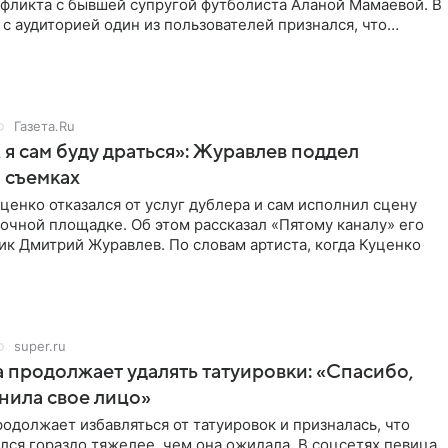
нфликта с бывшей супругой футболиста Аланой Мамаевой. В
с аудиторией один из пользователей признался, что
о
Газета.Ru
 я сам буду драться»: Журавлев поддел
 съемках
ценко отказался от услуг дублера и сам исполнил сцену
очной площадке. Об этом рассказал «Пятому каналу» его
ик Дмитрий Журавлев. По словам артиста, когда Куценко
super.ru
 продолжает удалять татуировки: «Спасибо,
анила свое лицо»
одолжает избавляться от татуировок и призналась, что
лся гораздо тяжелее, чем она ожидала. В соцсетях певица