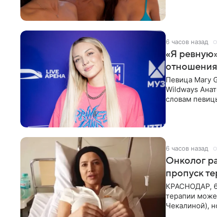
выбрала банд
6 часов назад
«Я ревную»
отношения
Певица Mary 
Wildways Анат
словам певицы
человека. Та
6 часов назад
Онколог ра
пропуск т
КРАСНОДАР, 6
терапии может
Чекалиной), 
здоровью не к