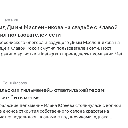
Lenta.Ru
д Димы Масленникова на свадьбе с Клавой
ил пользователей сети
российского блогера и ведущего Димы Масленникова на
ицей Клавой Кокой смутил пользователей сети. Пост
транице артистки в Instagram (принадлежит компании Meta,
Соня Жарова
альских пельменей» ответила хейтерам:
аже бить меня»
ральские пельмени» Илана Юрьева столкнулась с волной
е анонса открытия собственного салона красоты на
истка поделилась планами с подписчиками, однако
ики