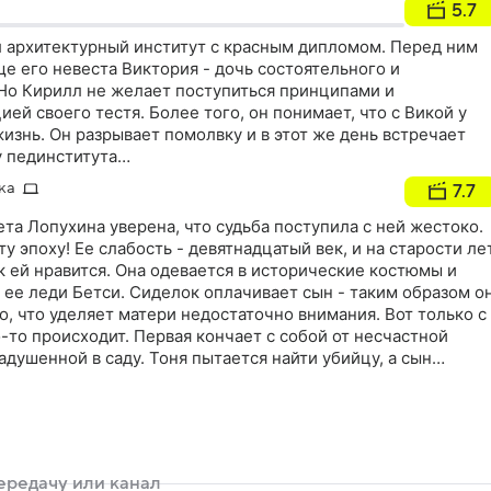
5.7
 архитектурный институт с красным дипломом. Перед ним
ще его невеста Виктория - дочь состоятельного и
 Но Кирилл не желает поступиться принципами и
ей своего тестя. Более того, он понимает, что с Викой у
жизнь. Он разрывает помолвку и в этот же день встречает
у пединститута…
ка
7.7
та Лопухина уверена, что судьба поступила с ней жестоко.
у эпоху! Ее слабость - девятнадцатый век, и на старости ле
ак ей нравится. Она одевается в исторические костюмы и
 ее леди Бетси. Сиделок оплачивает сын - таким образом о
то, что уделяет матери недостаточно внимания. Вот только с
-то происходит. Первая кончает с собой от несчастной
адушенной в саду. Тоня пытается найти убийцу, а сын
водит в дом новую девушку…