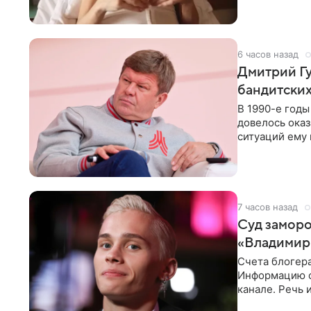
6 часов назад
Дмитрий Гу
бандитских
В 1990-е год
довелось оказ
ситуаций ему 
однако он
7 часов назад
Суд заморо
«Владимир
Счета блогер
Информацию о
канале. Речь 
разбирательст