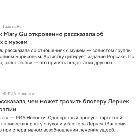
о
Газета.Ru
: Mary Gu откровенно рассказала об
х с мужем
Gu рассказала об отношениях с мужем — солистом группы
олием Борисовым. Артистку цитирует издание Popcake. По
, залог любви — это принять недостатки другого
кже
© РИА Новости
ссказала, чем может грозить блогеру Лерчек
ерапии
 авг — РИА Новости. Однократный пропуск таргетной
 привести к росту опухоли у блогера Лерчек (Валерии
но при оперативном возобновлении лечения ущерб
ритичен,