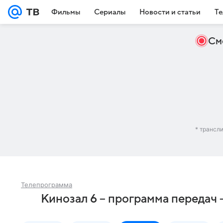
Фильмы
Сериалы
Новости и статьи
Те
См
* трансл
Телепрограмма
Кинозал 6 – программа передач 