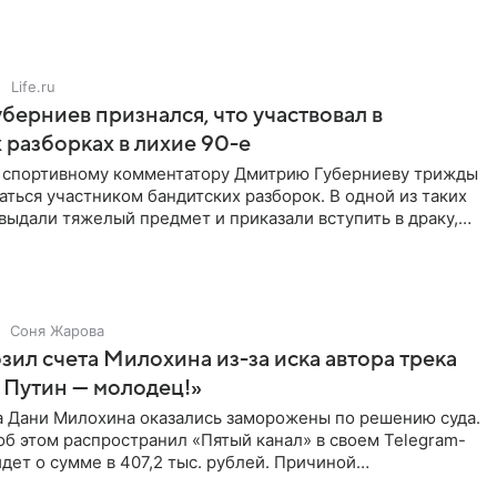
Life.ru
берниев признался, что участвовал в
 разборках в лихие 90-е
ы спортивному комментатору Дмитрию Губерниеву трижды
аться участником бандитских разборок. В одной из таких
выдали тяжелый предмет и приказали вступить в драку,
Соня Жарова
зил счета Милохина из-за иска автора трека
 Путин — молодец!»
а Дани Милохина оказались заморожены по решению суда.
б этом распространил «Пятый канал» в своем Telegram-
идет о сумме в 407,2 тыс. рублей. Причиной
ва стал