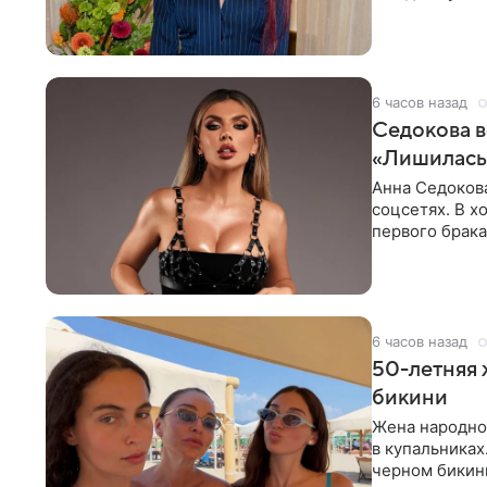
процесс снят
6 часов назад
Седокова в
«Лишилась 
Анна Седокова
соцсетях. В х
первого брака
ответственнос
6 часов назад
50-летняя 
бикини
Жена народно
в купальниках
черном бикини