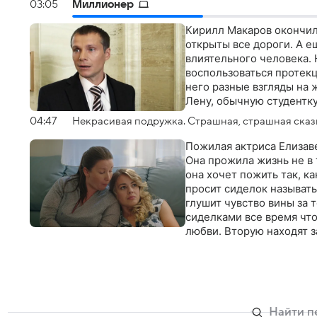
03:05
Миллионер
Кирилл Макаров окончил
открыты все дороги. А е
влиятельного человека.
воспользоваться протекци
него разные взгляды на 
Лену, обычную студентк
04:47
Некрасивая подружка. Страшная, страшная сказ
Пожилая актриса Елизаве
Она прожила жизнь не в т
она хочет пожить так, к
просит сиделок называть
глушит чувство вины за 
сиделками все время что
любви. Вторую находят з
Елизаветы Петровны при