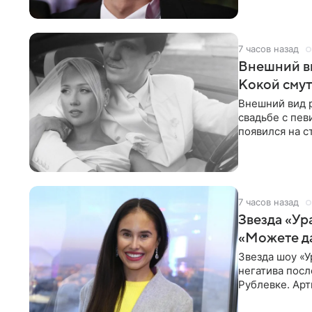
7 часов назад
Внешний ви
Кокой смут
Внешний вид 
свадьбе с пев
появился на с
признанной
7 часов назад
Звезда «Ур
«Можете д
Звезда шоу «У
негатива посл
Рублевке. Арт
реакция публ