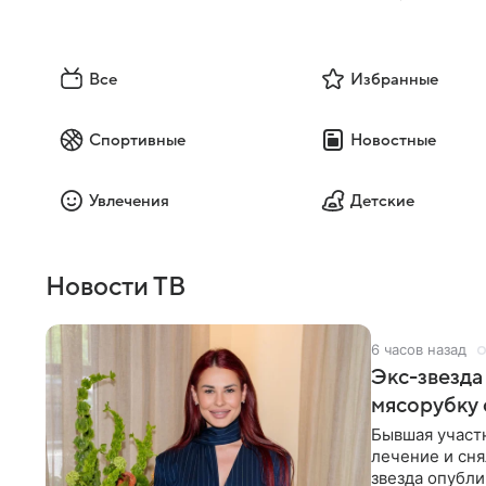
Все
Избранные
Спортивные
Новостные
Увлечения
Детские
Новости ТВ
6 часов назад
Экс-звезда
мясорубку 
Бывшая участ
лечение и сня
звезда опубли