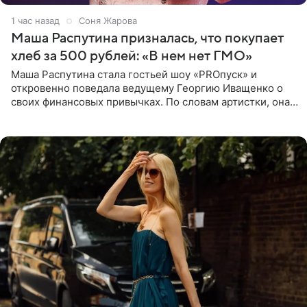
1 час назад
Соня Жарова
Маша Распутина призналась, что покупает
хлеб за 500 рублей: «В нем нет ГМО»
Маша Распутина стала гостьей шоу «PROпуск» и
откровенно поведала ведущему Георгию Иващенко о
своих финансовых привычках. По словам артистки, она
давно перестала следить за тратами и может позволить
себе жить,