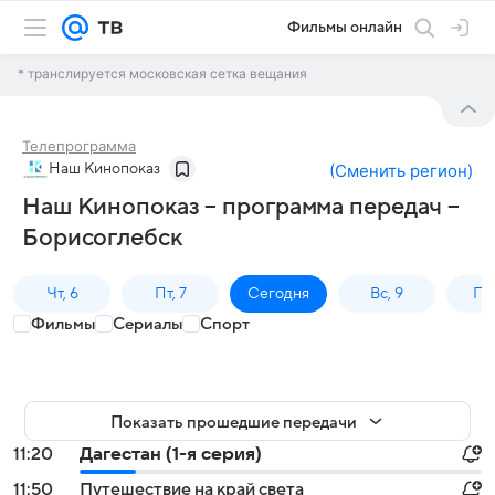
Фильмы онлайн
* транслируется московская сетка вещания
Телепрограмма
Наш Кинопоказ
(
Сменить регион
)
Наш Кинопоказ – программа передач –
Борисоглебск
Чт, 6
Пт, 7
Сегодня
Вс, 9
Пн,
Фильмы
Сериалы
Спорт
Показать прошедшие передачи
11:20
Дагестан (1-я серия)
11:50
Путешествие на край света