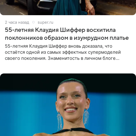
2 часа назад
super.ru
55-летняя Клаудия Шиффер восхитила
поклонников образом в изумрудном платье
55-летняя Клаудия Шиффер вновь доказала, что
остаётся одной из самых эффектных супермоделей
своего поколения. Знаменитость в личном блоге
поделилась фотографиями с недавней свадьбы, где
появилась в роли гостьи,