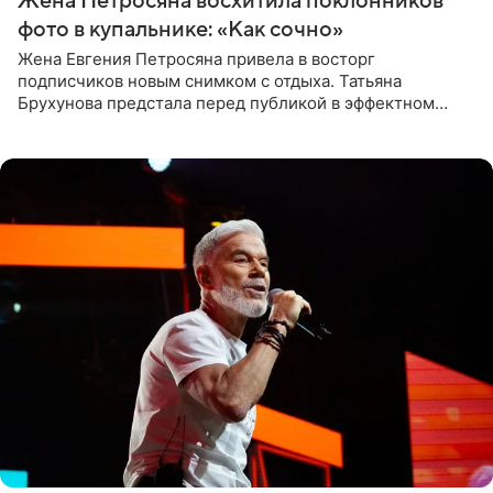
Жена Петросяна восхитила поклонников
фото в купальнике: «Как сочно»
Жена Евгения Петросяна привела в восторг
подписчиков новым снимком с отдыха. Татьяна
Брухунова предстала перед публикой в эффектном
черно-сиреневом монокини, позируя прямо в бассейне.
«Ох, как сочно», «Татьяна,