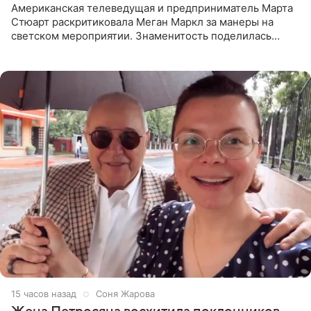
Американская телеведущая и предприниматель Марта
Стюарт раскритиковала Меган Маркл за манеры на
светском мероприятии. Знаменитость поделилась
деталями личной встречи с герцогиней Сассекской,
пишет PageSix. По
15 часов назад
Соня Жарова