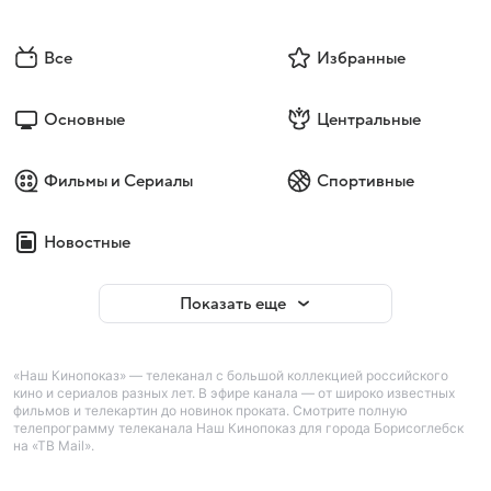
Все
Избранные
Основные
Центральные
Фильмы и Сериалы
Спортивные
Новостные
Показать еще
«Наш Кинопоказ» — телеканал с большой коллекцией российского
кино и сериалов разных лет. В эфире канала — от широко известных
фильмов и телекартин до новинок проката. Смотрите полную
телепрограмму телеканала Наш Кинопоказ для города Борисоглебск
на «ТВ Mail».