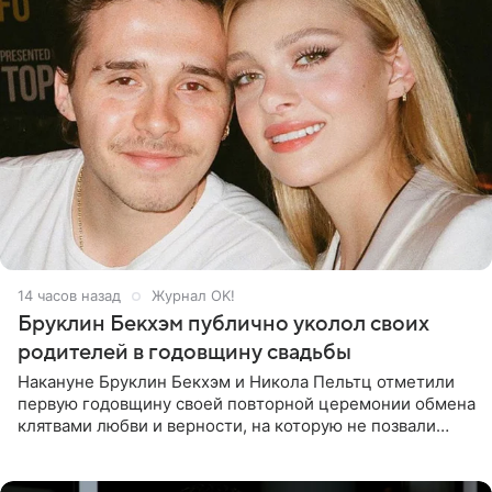
14 часов назад
Журнал OK!
Бруклин Бекхэм публично уколол своих
родителей в годовщину свадьбы
Накануне Бруклин Бекхэм и Никола Пельтц отметили
первую годовщину своей повторной церемонии обмена
клятвами любви и верности, на которую не позвали
никого из клана Бекхэм. По словам инсайдеров, пара
считает это