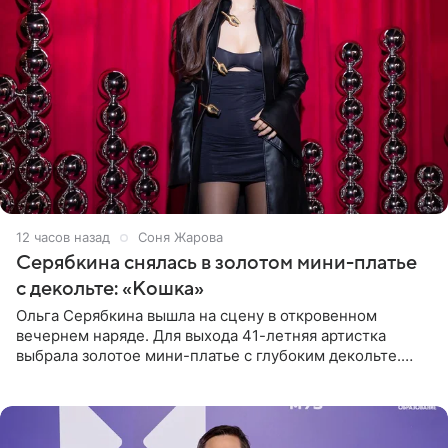
12 часов назад
Соня Жарова
Серябкина снялась в золотом мини-платье
с декольте: «Кошка»
Ольга Серябкина вышла на сцену в откровенном
вечернем наряде. Для выхода 41-летняя артистка
выбрала золотое мини-платье с глубоким декольте.
Дополнением к образу стали бежевые мюли. Стилисты
выпрямили волосы