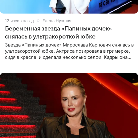
12 часов назад
Елена Нужная
Беременная звезда «Папиных дочек»
снялась в ультракороткой юбке
Звезда «Папиных дочек» Мирослава Карпович снялась в
ультракороткой юбке. Актриса позировала в гримерке,
сидя в кресле, и сделала несколько селфи. Кадры она
опубликовала на личной странице в социальной сети.