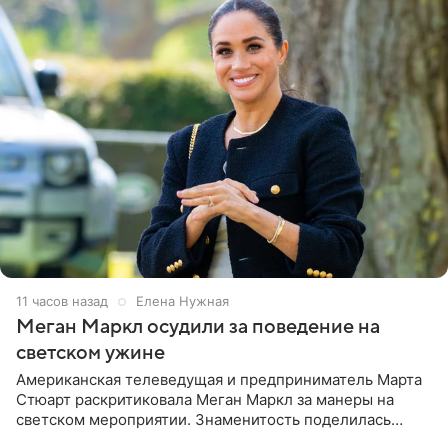
11 часов назад
Елена Нужная
Меган Маркл осудили за поведение на
светском ужине
Американская телеведущая и предприниматель Марта
Стюарт раскритиковала Меган Маркл за манеры на
светском мероприятии. Знаменитость поделилась
деталями личной встречи с герцогиней Сассекской,