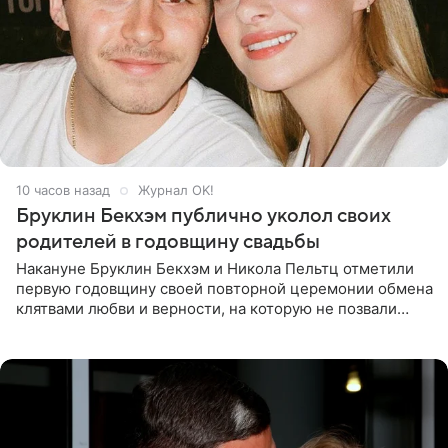
10 часов назад
Журнал OK!
Бруклин Бекхэм публично уколол своих
родителей в годовщину свадьбы
Накануне Бруклин Бекхэм и Никола Пельтц отметили
первую годовщину своей повторной церемонии обмена
клятвами любви и верности, на которую не позвали
никого из клана Бекхэм. По словам инсайдеров, пара
считает это