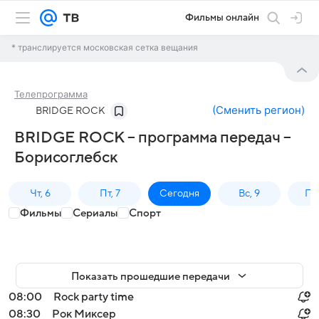
Фильмы онлайн
* транслируется московская сетка вещания
Телепрограмма
(
Сменить регион
)
BRIDGE ROCK
BRIDGE ROCK – программа передач –
Борисоглебск
Чт, 6
Пт, 7
Сегодня
Вс, 9
Пн,
Фильмы
Сериалы
Спорт
Показать прошедшие передачи
08:00
Rock party time
08:30
Рок Миксер