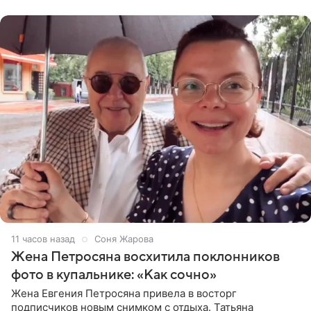
пишет PageSix. По
11 часов назад
Соня Жарова
Жена Петросяна восхитила поклонников
фото в купальнике: «Как сочно»
Жена Евгения Петросяна привела в восторг
подписчиков новым снимком с отдыха. Татьяна