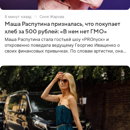
8 минут назад
Соня Жарова
Маша Распутина призналась, что покупает
хлеб за 500 рублей: «В нем нет ГМО»
Маша Распутина стала гостьей шоу «PROпуск» и
откровенно поведала ведущему Георгию Иващенко о
своих финансовых привычках. По словам артистки, она
давно перестала следить за тратами и может позволить
себе жить,