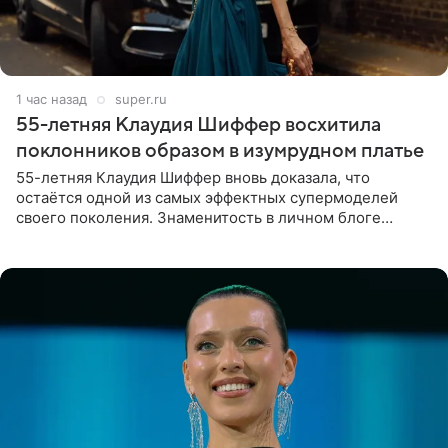
1 час назад
super.ru
55-летняя Клаудия Шиффер восхитила
поклонников образом в изумрудном платье
55-летняя Клаудия Шиффер вновь доказала, что
остаётся одной из самых эффектных супермоделей
своего поколения. Знаменитость в личном блоге
поделилась фотографиями с недавней свадьбы, где
появилась в роли гостьи,