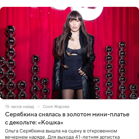
розовом купальнике с
15 часов назад
Соня Жарова
Серябкина снялась в золотом мини-платье
с декольте: «Кошка»
Ольга Серябкина вышла на сцену в откровенном
вечернем наряде. Для выхода 41-летняя артистка