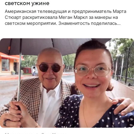
светском ужине
Американская телеведущая и предприниматель Марта
Стюарт раскритиковала Меган Маркл за манеры на
светском мероприятии. Знаменитость поделилась
деталями личной встречи с герцогиней Сассекской,
пишет PageSix. По