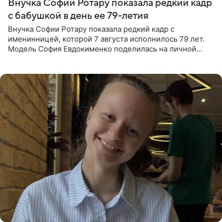
Внучка Софии Ротару показала редкий кадр
с бабушкой в день ее 79-летия
Внучка Софии Ротару показала редкий кадр с
именинницей, которой 7 августа исполнилось 79 лет.
Модель София Евдокименко поделилась на личной
странице в социальной сети фотографией знаменитой
бабушки. На снимке