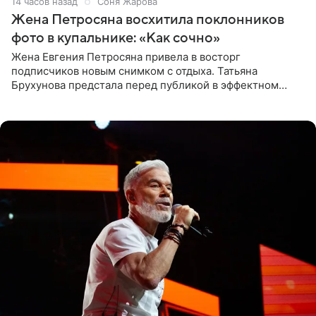
14 часов назад
Соня Жарова
Жена Петросяна восхитила поклонников
фото в купальнике: «Как сочно»
Жена Евгения Петросяна привела в восторг
подписчиков новым снимком с отдыха. Татьяна
Брухунова предстала перед публикой в эффектном
черно-сиреневом монокини, позируя прямо в бассейне.
«Ох, как сочно», «Татьяна,