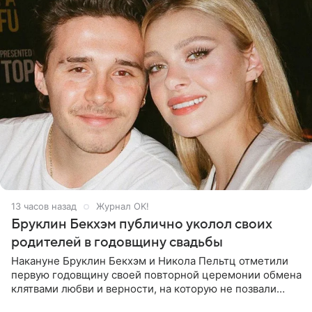
13 часов назад
Журнал OK!
Бруклин Бекхэм публично уколол своих
родителей в годовщину свадьбы
Накануне Бруклин Бекхэм и Никола Пельтц отметили
первую годовщину своей повторной церемонии обмена
клятвами любви и верности, на которую не позвали
никого из клана Бекхэм. По словам инсайдеров, пара