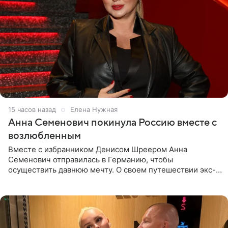
15 часов назад
Елена Нужная
Анна Семенович покинула Россию вместе с
возлюбленным
Вместе с избранником Денисом Шреером Анна
Семенович отправилась в Германию, чтобы
осуществить давнюю мечту. О своем путешествии экс-
солистка «Блестящих» рассказала поклонникам на
личной странице в социальной