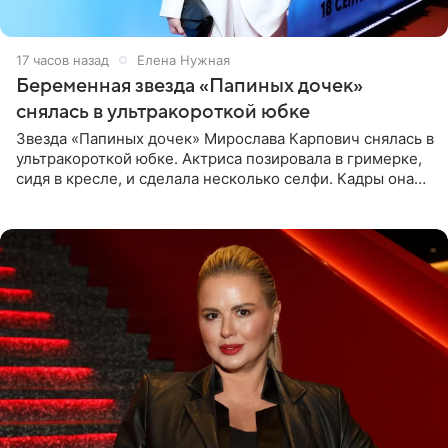
17 часов назад
Елена Нужная
Беременная звезда «Папиных дочек»
снялась в ультракороткой юбке
Звезда «Папиных дочек» Мирослава Карпович снялась в
ультракороткой юбке. Актриса позировала в гримерке,
сидя в кресле, и сделала несколько селфи. Кадры она
опубликовала на личной странице в социальной сети.