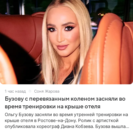
1 час назад
Соня Жарова
Бузову с перевязанным коленом засняли во
время тренировки на крыше отеля
Ольгу Бузову засняли во время утренней тренировки на
крыше отеля в Ростове-на-Дону. Ролик с артисткой
опубликовала хореограф Диана Кобзева. Бузова вышла
на занятие спортом в 32-градусную жару ранним утром,