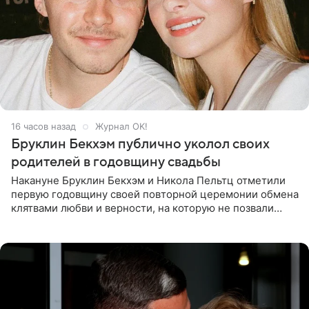
16 часов назад
Журнал OK!
Бруклин Бекхэм публично уколол своих
родителей в годовщину свадьбы
Накануне Бруклин Бекхэм и Никола Пельтц отметили
первую годовщину своей повторной церемонии обмена
клятвами любви и верности, на которую не позвали
никого из клана Бекхэм. По словам инсайдеров, пара
считает это