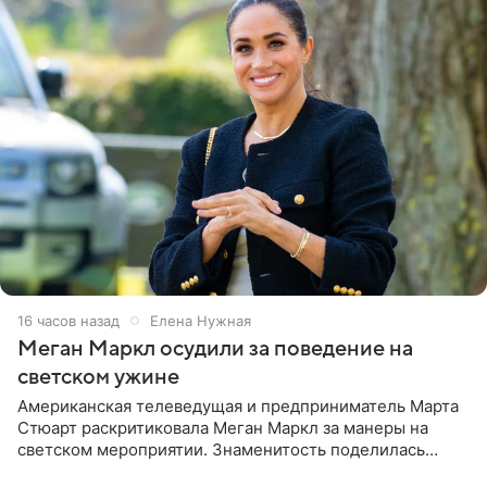
16 часов назад
Елена Нужная
Меган Маркл осудили за поведение на
светском ужине
Американская телеведущая и предприниматель Марта
Стюарт раскритиковала Меган Маркл за манеры на
светском мероприятии. Знаменитость поделилась
деталями личной встречи с герцогиней Сассекской,