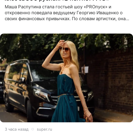
Маша Распутина стала гостьей шоу «PROпуск» и
откровенно поведала ведущему Георгию Иващенко о
своих финансовых привычках. По словам артистки, она
давно перестала следить за тратами и может позволить
себе жить,
3 часа назад
super.ru