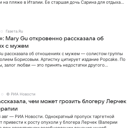
 на пляже в Италии. Ее старшая дочь Сарина для отдыха
о
Газета.Ru
»: Mary Gu откровенно рассказала об
х с мужем
Gu рассказала об отношениях с мужем — солистом группы
олием Борисовым. Артистку цитирует издание Popcake. По
, залог любви — это принять недостатки другого
кже
© РИА Новости
ссказала, чем может грозить блогеру Лерчек
ерапии
 авг — РИА Новости. Однократный пропуск таргетной
 привести к росту опухоли у блогера Лерчек (Валерии
но при оперативном возобновлении лечения ущерб