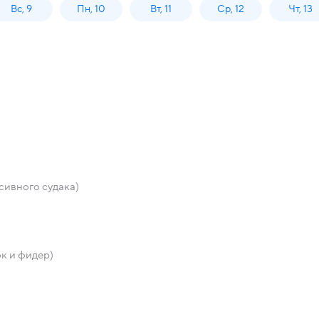
Вс, 9
Пн, 10
Вт, 11
Ср, 12
Чт, 13
сивного судака)
к и фидер)