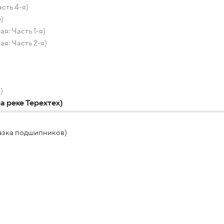
сть 4-я)
)
я: Часть 1-я)
я: Часть 2-я)
)
а реке Терехтех)
азка подшипников)