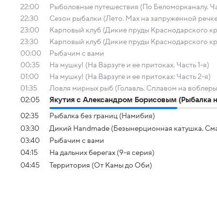
22:00
Рыболовные путешествия (По Беломорканалу. Ча
22:30
Сезон рыбалки (Лето. Мах на запруженной речке
23:00
Карповый клуб (Дикие пруды Краснодарского кра
23:30
Карповый клуб (Дикие пруды Краснодарского кра
00:00
Рыбачим с вами
00:35
На мушку! (На Варзуге и ее притоках. Часть 1-я)
01:00
На мушку! (На Варзуге и ее притоках: Часть 2-я)
01:35
Ловля мирных рыб (Голавль. Сплавом на воблеры
02:05
Якутия с Александром Борисовым (Рыбалка н
02:35
Рыбалка без границ (Намибия)
03:30
Дикий Handmade (Безынерционная катушка. См
03:40
Рыбачим с вами
04:15
На дальних берегах (9-я серия)
04:45
Территория (От Камы до Оби)