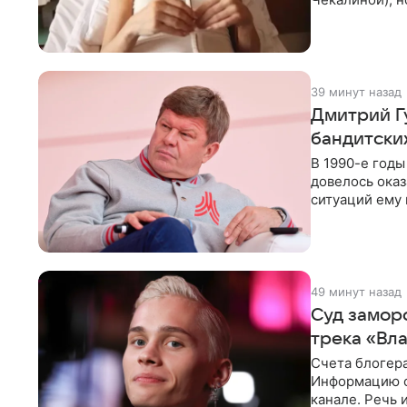
здоровью не к
39 минут назад
Дмитрий Г
бандитских
В 1990-е год
довелось оказ
ситуаций ему 
однако он
49 минут назад
Суд замор
трека «Вл
Счета блогер
Информацию о
канале. Речь 