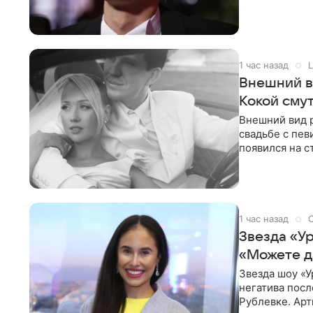
разбирательст
1 час назад
L
Внешний в
Кокой сму
Внешний вид 
свадьбе с пев
появился на с
признанной
1 час назад
Звезда «У
«Можете д
Звезда шоу «У
негатива посл
Рублевке. Арт