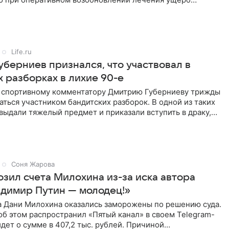
ритичен,
Life.ru
уберниев признался, что участвовал в
 разборках в лихие 90-е
ы спортивному комментатору Дмитрию Губерниеву трижды
аться участником бандитских разборок. В одной из таких
выдали тяжелый предмет и приказали вступить в драку,
Соня Жарова
озил счета Милохина из-за иска автора
адимир Путин — молодец!»
а Дани Милохина оказались заморожены по решению суда.
б этом распространил «Пятый канал» в своем Telegram-
идет о сумме в 407,2 тыс. рублей. Причиной