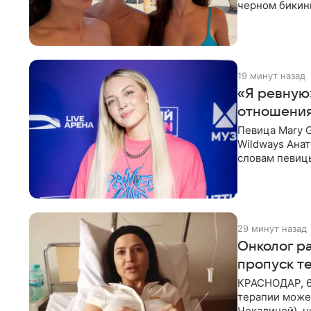
черном бикини
выбрала банд
19 минут назад
«Я ревную
отношения
Певица Mary 
Wildways Анат
словам певицы
человека. Та
29 минут назад
Онколог ра
пропуск т
КРАСНОДАР, 6
терапии может
Чекалиной), 