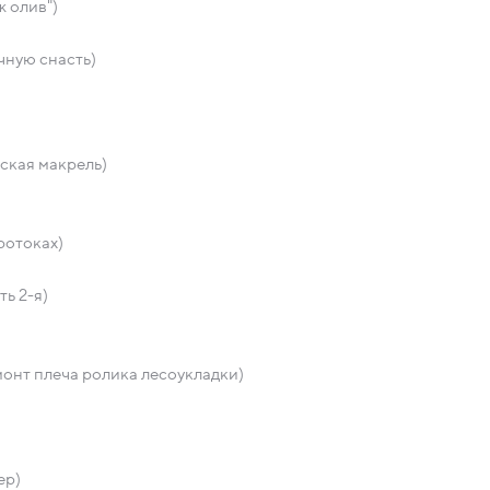
 олив")
чную снасть)
ская макрель)
ротоках)
ь 2-я)
онт плеча ролика лесоукладки)
ер)