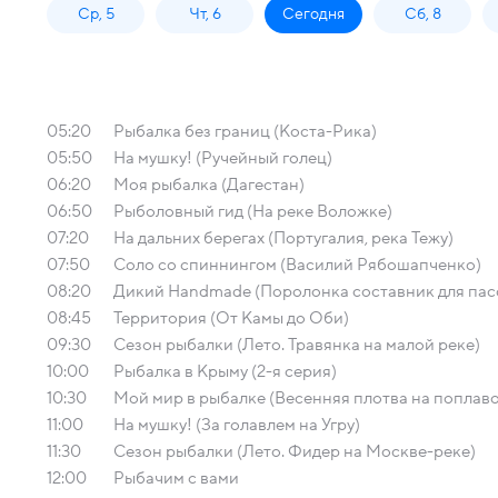
Ср, 5
Чт, 6
Сегодня
Сб, 8
05:20
Рыбалка без границ (Коста-Рика)
05:50
На мушку! (Ручейный голец)
06:20
Моя рыбалка (Дагестан)
06:50
Рыболовный гид (На реке Воложке)
07:20
На дальних берегах (Португалия, река Тежу)
07:50
Соло со спиннингом (Василий Рябошапченко)
08:20
Дикий Handmade (Поролонка составник для пас
08:45
Территория (От Камы до Оби)
09:30
Сезон рыбалки (Лето. Травянка на малой реке)
10:00
Рыбалка в Крыму (2-я серия)
10:30
Мой мир в рыбалке (Весенняя плотва на поплаво
11:00
На мушку! (За голавлем на Угру)
11:30
Сезон рыбалки (Лето. Фидер на Москве-реке)
12:00
Рыбачим с вами