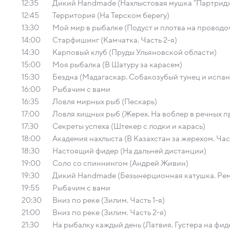
12:35
Дикий Handmade (Нахлыстовая мушка "Партридж
12:45
Территория (На Терском берегу)
13:30
Мой мир в рыбалке (Подуст и плотва на проводо
14:00
Старфишинг (Камчатка. Часть 2-я)
14:30
Карповый клуб (Пруды Ульяновской области)
15:00
Моя рыбалка (В Шатуру за карасем)
15:30
Бездна (Мадагаскар. Собакозубый тунец и испан
16:00
Рыбачим с вами
16:35
Ловля мирных рыб (Пескарь)
17:00
Ловля хищных рыб (Жерех. На воблер в речных п
17:30
Секреты успеха (Штекер с лодки и карась)
18:00
Академия нахлыста (В Казахстан за жерехом. Част
18:30
Настоящий фидер (На дальней дистанции)
19:00
Соло со спиннингом (Андрей Живин)
19:30
Дикий Handmade (Безынерционная катушка. Рем
19:55
Рыбачим с вами
20:30
Вниз по реке (Зилим. Часть 1-я)
21:00
Вниз по реке (Зилим. Часть 2-я)
21:30
На рыбалку каждый день (Латвия. Густера на фид