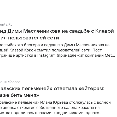
ва стал
enta.Ru
ид Димы Масленникова на свадьбе с Клавой
тил пользователей сети
российского блогера и ведущего Димы Масленникова на
ицей Клавой Кокой смутил пользователей сети. Пост
транице артистки в Instagram (принадлежит компании Meta,
Соня Жарова
ральских пельменей» ответила хейтерам:
аже бить меня»
ральские пельмени» Илана Юрьева столкнулась с волной
е анонса открытия собственного салона красоты на
истка поделилась планами с подписчиками, однако