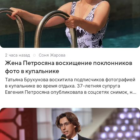
2 часа назад
Соня Жарова
Жена Петросяна восхищение поклонников
фото в купальнике
Татьяна Брухунова восхитила подписчиков фотографией
в купальнике во время отдыха. 37-летняя супруга
Евгения Петросяна опубликовала в соцсетях снимок, на
котором позирует у бассейна в белоснежном монокини
с