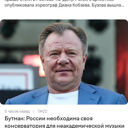
опубликовала хореограф Диана Кобзева. Бузова вышла
на занятие спортом в 32-градусную жару ранним утром,
5 часов назад
ТАСС
Бутман: России необходима своя
консерватория для неакадемической музыки