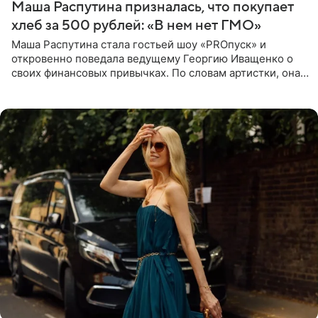
Маша Распутина призналась, что покупает
хлеб за 500 рублей: «В нем нет ГМО»
Маша Распутина стала гостьей шоу «PROпуск» и
откровенно поведала ведущему Георгию Иващенко о
своих финансовых привычках. По словам артистки, она
давно перестала следить за тратами и может позволить
себе жить,