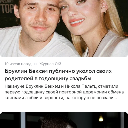
19 часов назад
Журнал OK!
Бруклин Бекхэм публично уколол своих
родителей в годовщину свадьбы
Накануне Бруклин Бекхэм и Никола Пельтц отметили
первую годовщину своей повторной церемонии обмена
клятвами любви и верности, на которую не позвали
никого из клана Бекхэм. По словам инсайдеров, пара
считает это