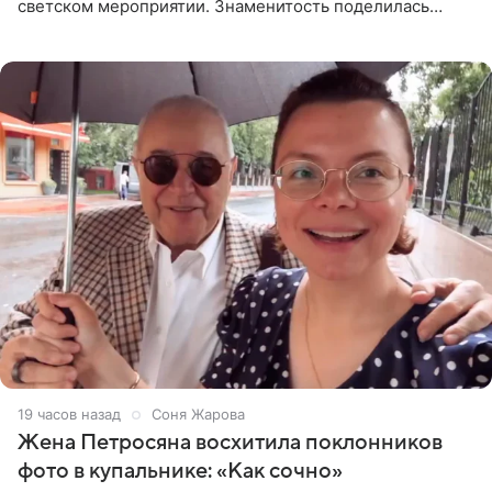
светском мероприятии. Знаменитость поделилась
деталями личной встречи с герцогиней Сассекской,
пишет PageSix. По
19 часов назад
Соня Жарова
Жена Петросяна восхитила поклонников
фото в купальнике: «Как сочно»