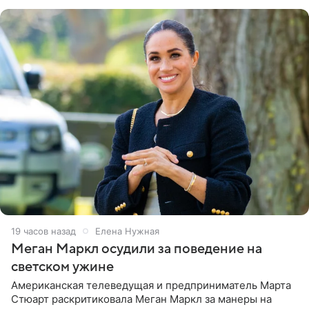
центра СК в личном блоге. В
19 часов назад
Елена Нужная
Меган Маркл осудили за поведение на
светском ужине
Американская телеведущая и предприниматель Марта
Стюарт раскритиковала Меган Маркл за манеры на