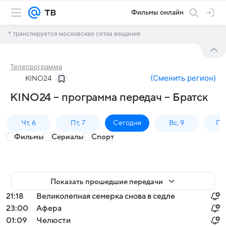
Фильмы онлайн
* транслируется московская сетка вещания
Телепрограмма
(
Сменить регион
)
KINO24
KINO24 – программа передач – Братск
Чт, 6
Пт, 7
Сегодня
Вс, 9
Пн,
Фильмы
Сериалы
Спорт
Показать прошедшие передачи
21:18
Великолепная семерка снова в седле
23:00
Афера
01:09
Челюсти