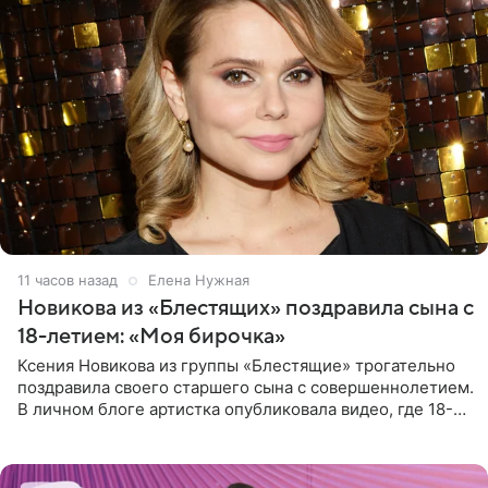
11 часов назад
Елена Нужная
Новикова из «Блестящих» поздравила сына с
18-летием: «Моя бирочка»
Ксения Новикова из группы «Блестящие» трогательно
поздравила своего старшего сына с совершеннолетием.
В личном блоге артистка опубликовала видео, где 18-
летний Мирон легко подхватил маму на руки и закружил
во