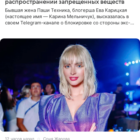
распространении запрещенных веществ
Бывшая жена Паши Техника, блогерша Ева Карицкая
(настоящее имя — Карина Мельничук), высказалась в
своем Telegram-канале о блокировке со стороны экс-
супруги Гуфа Айзы-Лилуны Ай. Карицкая утверждает,
что ее
12 часов назад
Соня Жарова