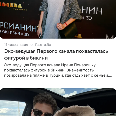
11 часов назад
Газета.Ru
Экс-ведущая Первого канала похвасталась
фигурой в бикини
Экс-ведущая Первого канала Ирена Понарошку
похвасталась фигурой в бикини. Знаменитость
позировала на пляже в Турции, где отдыхает с семьей.
Она поделилась кадрами с отдыха в Instagram (владелец
компания Meta