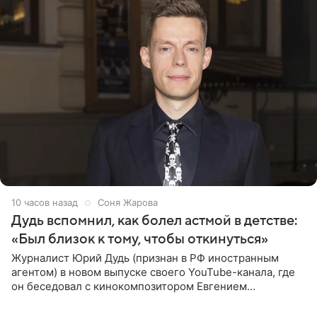
10 часов назад
Соня Жарова
Дудь вспомнил, как болел астмой в детстве:
«Был близок к тому, чтобы откинуться»
Журналист Юрий Дудь (признан в РФ иностранным
агентом) в новом выпуске своего YouTube-канала, где
он беседовал с кинокомпозитором Евгением
Гальпериным, поделился личной историей о борьбе с
бронхиальной астмой в