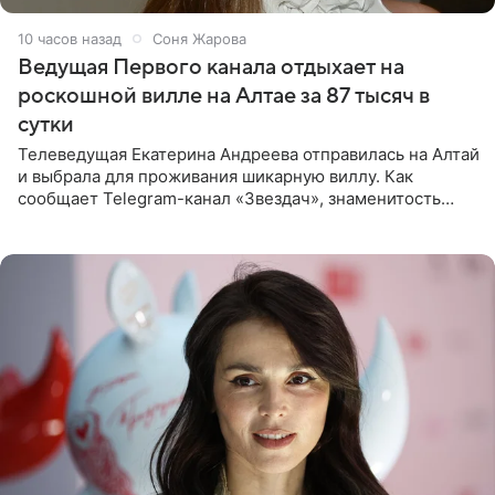
10 часов назад
Соня Жарова
Ведущая Первого канала отдыхает на
роскошной вилле на Алтае за 87 тысяч в
сутки
Телеведущая Екатерина Андреева отправилась на Алтай
и выбрала для проживания шикарную виллу. Как
сообщает Telegram-канал «Звездач», знаменитость
сняла двухэтажный дом, где ночь обходится минимум в
87 тысяч