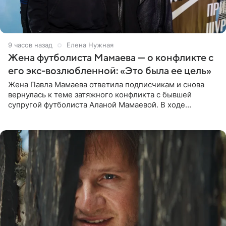
9 часов назад
Елена Нужная
Жена футболиста Мамаева — о конфликте с
его экс-возлюбленной: «Это была ее цель»
Жена Павла Мамаева ответила подписчикам и снова
вернулась к теме затяжного конфликта с бывшей
супругой футболиста Аланой Мамаевой. В ходе
общения с аудиторией один из пользователей
признался, что раньше судил о