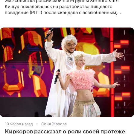
Экс-солистка российской поп-группы Serebro Катя
Кищук пожаловалась на расстройство пищевого
поведения (РПП) после скандала с возлюбленным,
популярным рэпером 9mice (настоящее имя — Сергей
Дмитриев).
10 часов назад
Соня Жарова
Киркоров рассказал о роли своей протеже