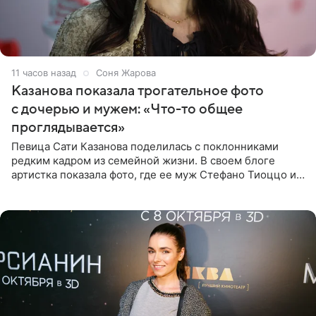
11 часов назад
Соня Жарова
Казанова показала трогательное фото
с дочерью и мужем: «Что-то общее
проглядывается»
Певица Сати Казанова поделилась с поклонниками
редким кадром из семейной жизни. В своем блоге
артистка показала фото, где ее муж Стефано Тиоццо и
их маленькая дочь спят рядом. На снимке отец и
малышка лежат в