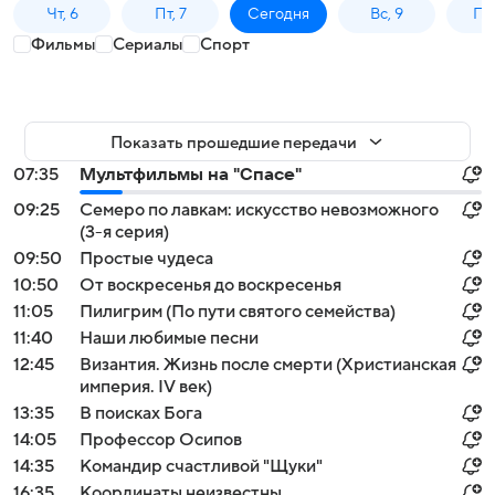
Чт, 6
Пт, 7
Сегодня
Вс, 9
Пн,
Фильмы
Сериалы
Спорт
Показать прошедшие передачи
07:35
Мультфильмы на "Спасе"
09:25
Семеро по лавкам: искусство невозможного
(3-я серия)
09:50
Простые чудеса
10:50
От воскресенья до воскресенья
11:05
Пилигрим (По пути святого семейства)
11:40
Наши любимые песни
12:45
Византия. Жизнь после смерти (Христианская
империя. IV век)
13:35
В поиcках Бoга
14:05
Профессор Осипов
14:35
Командир счастливой "Щуки"
16:35
Координаты неизвестны