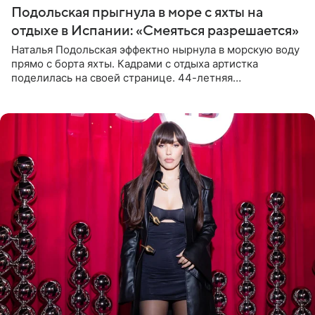
Подольская прыгнула в море с яхты на
отдыхе в Испании: «Смеяться разрешается»
Наталья Подольская эффектно нырнула в морскую воду
прямо с борта яхты. Кадрами с отдыха артистка
поделилась на своей странице. 44-летняя
знаменитость предстала перед поклонниками в ярком
розовом купальнике с