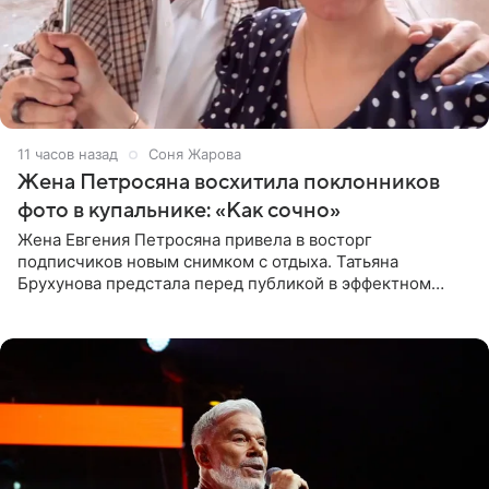
11 часов назад
Соня Жарова
Жена Петросяна восхитила поклонников
фото в купальнике: «Как сочно»
Жена Евгения Петросяна привела в восторг
подписчиков новым снимком с отдыха. Татьяна
Брухунова предстала перед публикой в эффектном
черно-сиреневом монокини, позируя прямо в бассейне.
«Ох, как сочно», «Татьяна,