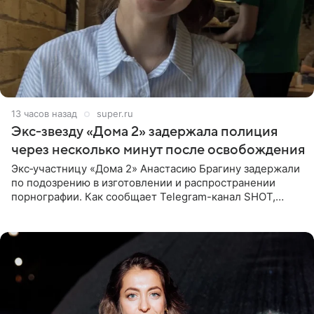
13 часов назад
super.ru
Экс‑звезду «Дома 2» задержала полиция
через несколько минут после освобождения
Экс‑участницу «Дома 2» Анастасию Брагину задержали
по подозрению в изготовлении и распространении
порнографии. Как сообщает Telegram-канал SHOT,
девушка может оказаться в СИЗО. Следствие
ходатайствует об