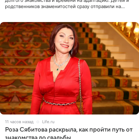
долгого знакомства и времени на адаптацию. Детей и
родственников знаменитостей сразу отправили на
тяжелое испытание, а уже через несколько дней в
лагере
11 часов назад
Life.ru
Роза Сябитова раскрыла, как пройти путь от
знакомства до свадьбы