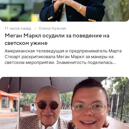
11 часов назад
Елена Нужная
Меган Маркл осудили за поведение на
светском ужине
Американская телеведущая и предприниматель Марта
Стюарт раскритиковала Меган Маркл за манеры на
светском мероприятии. Знаменитость поделилась
деталями личной встречи с герцогиней Сассекской,
пишет PageSix. По