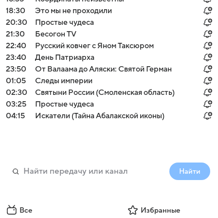
18:30
Это мы не проходили
20:30
Простые чудеса
21:30
Бесогон TV
22:40
Русский ковчег с Яном Таксюром
23:40
День Патриарха
23:50
От Валаама до Аляски: Святой Герман
01:05
Следы империи
02:30
Святыни России (Смоленская область)
03:25
Простые чудеса
04:15
Искатели (Тайна Абалакской иконы)
Найти
Все
Избранные