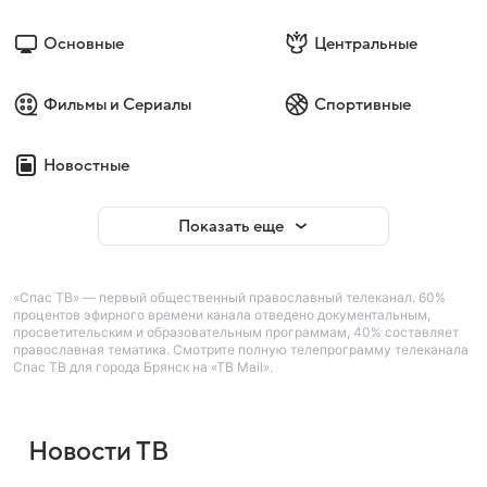
Основные
Центральные
Фильмы и Сериалы
Спортивные
Новостные
Показать еще
«Спас ТВ» — первый общественный православный телеканал. 60%
процентов эфирного времени канала отведено документальным,
просветительским и образовательным программам, 40% составляет
православная тематика. Смотрите полную телепрограмму телеканала
Спас ТВ для города Брянск на «ТВ Mail».
Новости ТВ