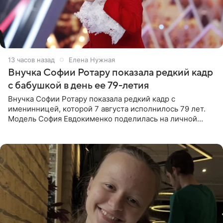
13 часов назад
Елена Нужная
Внучка Софии Ротару показала редкий кадр
с бабушкой в день ее 79-летия
Внучка Софии Ротару показала редкий кадр с
именинницей, которой 7 августа исполнилось 79 лет.
Модель София Евдокименко поделилась на личной
странице в социальной сети фотографией знаменитой
бабушки. На снимке