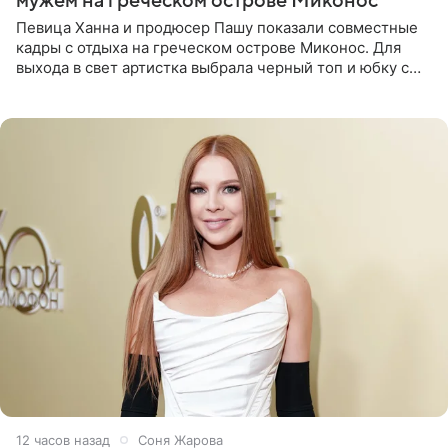
мужем на греческом острове Миконос
Певица Ханна и продюсер Пашу показали совместные
кадры с отдыха на греческом острове Миконос. Для
выхода в свет артистка выбрала черный топ и юбку с
высоким разрезом. Дополнили образ босоножки в тон,
серьги с
12 часов назад
Соня Жарова