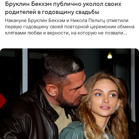
Бруклин Бекхэм публично уколол своих
родителей в годовщину свадьбы
Накануне Бруклин Бекхэм и Никола Пельтц отметили
первую годовщину своей повторной церемонии обмена
клятвами любви и верности, на которую не позвали
никого из клана Бекхэм. По словам инсайдеров, пара
считает это