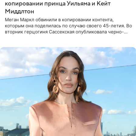
копировании принца Уильяма и Кейт
Миддлтон
Меган Маркл обвинили в копировании контента,
которым она поделилась по случаю своего 45-летия. Во
вторник герцогиня Сассекская опубликовала черно-
белую фотографию, на которой она прыгает в бассейн с
воздушными