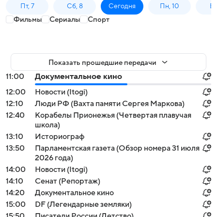
Пт, 7
Сб, 8
Сегодня
Пн, 10
Вт,
Фильмы
Сериалы
Спорт
Показать прошедшие передачи
11:00
Документальное кино
12:00
Новости (Itogi)
12:10
Люди РФ (Вахта памяти Сергея Маркова)
12:40
Корабелы Прионежья (Четвертая плавучая
школа)
13:10
Историограф
13:50
Парламентская газета (Обзор номера 31 июля
2026 года)
14:00
Новости (Itogi)
14:10
Сенат (Репортаж)
14:20
Документальное кино
15:00
DF (Легендарные земляки)
15:50
Писатели России (Детство)