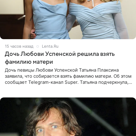
15 часов назад
Lenta.Ru
Дочь Любови Успенской решила взять
фамилию матери
Дочь певицы Любови Успенской Татьяна Плаксина
заявила, что собирается взять фамилию матери. Об этом
сообщает Telegram-канал Super. Татьяна подчеркнула,
что приняла решение о смене фамилии, поскольку
именно от