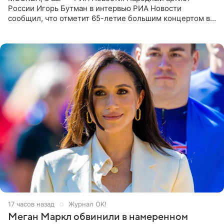
России Игорь Бутман в интервью РИА Новости
сообщил, что отметит 65-летие большим концертом в
Кремлевском дворце, а вместе с ним на сцену выйдут
его друзья —
17 часов назад
Журнал OK!
Меган Маркл обвинили в намеренном