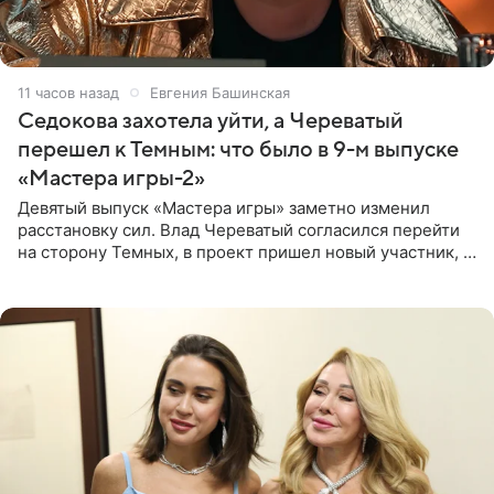
11 часов назад
Евгения Башинская
Седокова захотела уйти, а Череватый
перешел к Темным: что было в 9-м выпуске
«Мастера игры-2»
Девятый выпуск «Мастера игры» заметно изменил
расстановку сил. Влад Череватый согласился перейти
на сторону Темных, в проект пришел новый участник, а
Курбан Омаров и Анна Седокова оказались под таким
давлением.