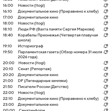
16:00
Новости (Itogi)
16:10
Документальное кино (Приравнено к хлебу)
17:00
Документальное кино
18:00
Новости (Itogi)
18:10
Люди РФ (Вахта памяти Сергея Маркова)
18:40
Корабелы Прионежья (Четвертая плавучая
школа)
19:10
Историограф
19:50
Парламентская газета (Обзор номера 31 июля
2026 года)
20:00
Новости (Itogi)
20:10
Сенат (Репортаж)
20:20
Документальное кино
21:00
DF (Легендарные земляки)
21:50
Писатели России (Детство)
22:00
Новости (Itogi)
22:10
Документальное кино (Приравнено к хлебу)
23:00
Документальное кино
00:00
Сенатинформ