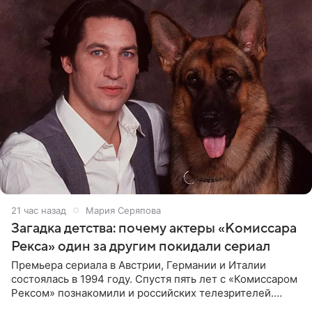
21 час назад
Мария Серяпова
Загадка детства: почему актеры «Комиссара
Рекса» один за другим покидали сериал
Премьера сериала в Австрии, Германии и Италии
состоялась в 1994 году. Спустя пять лет с «Комиссаром
Рексом» познакомили и российских телезрителей.
Необычайно умная собака мгновенно влюбляла в себя