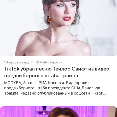
16 часов назад
© РИА Новости
TikTok убрал песню Тейлор Свифт из видео
предвыборного штаба Трампа
МОСКВА, 8 авг — РИА Новости. Видеоролик
предвыборного штаба президента США Дональда
Трампа, недавно опубликованный в соцсети TikTok,
остался без звуковой дорожки в виде песни August
(«Август») американской