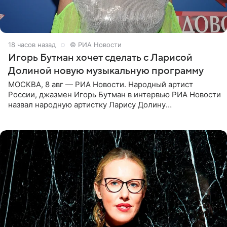
18 часов назад
© РИА Новости
Игорь Бутман хочет сделать с Ларисой
Долиной новую музыкальную программу
МОСКВА, 8 авг — РИА Новости. Народный артист
России, джазмен Игорь Бутман в интервью РИА Новости
назвал народную артистку Ларису Долину
великолепной певицей и рассказал о желании сделать с
ней новую совместную