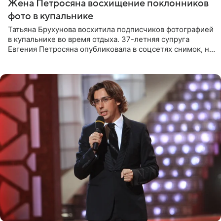
Жена Петросяна восхищение поклонников
фото в купальнике
Татьяна Брухунова восхитила подписчиков фотографией
в купальнике во время отдыха. 37-летняя супруга
Евгения Петросяна опубликовала в соцсетях снимок, на
котором позирует у бассейна в белоснежном монокини
с