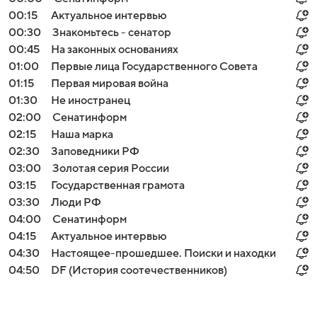
00:15
Актуальное интервью
00:30
Знакомьтесь - сенатор
00:45
На законных основаниях
01:00
Первые лица Государственного Совета
01:15
Первая мировая война
01:30
Не иностранец
02:00
Сенатинформ
02:15
Наша марка
02:30
Заповедники РФ
03:00
Золотая серия России
03:15
Государственная грамота
03:30
Люди РФ
04:00
Сенатинформ
04:15
Актуальное интервью
04:30
Настоящее-прошедшее. Поиски и находки
04:50
DF (История соотечественников)