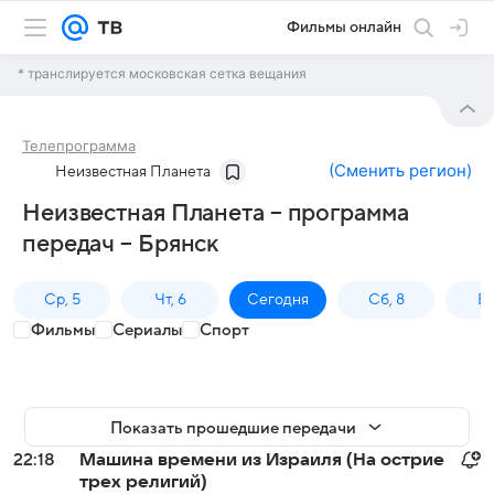
Фильмы онлайн
* транслируется московская сетка вещания
Телепрограмма
(
Сменить регион
)
Неизвестная Планета
Неизвестная Планета – программа
передач – Брянск
Ср, 5
Чт, 6
Сегодня
Сб, 8
Вс
Фильмы
Сериалы
Спорт
Показать прошедшие передачи
22:18
Машина времени из Израиля (На острие
трех религий)