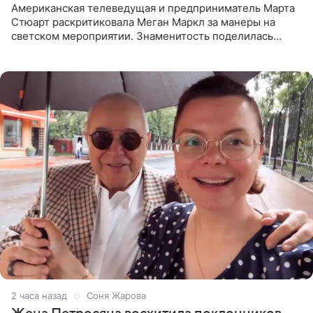
Американская телеведущая и предприниматель Марта
Стюарт раскритиковала Меган Маркл за манеры на
светском мероприятии. Знаменитость поделилась
деталями личной встречи с герцогиней Сассекской,
пишет PageSix. По
2 часа назад
Соня Жарова