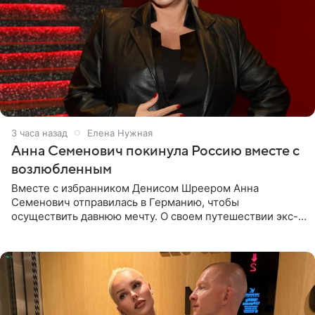
3 часа назад
Елена Нужная
Анна Семенович покинула Россию вместе с
возлюбленным
Вместе с избранником Денисом Шреером Анна
Семенович отправилась в Германию, чтобы
осуществить давнюю мечту. О своем путешествии экс-
солистка «Блестящих» рассказала поклонникам на
личной странице в социальной