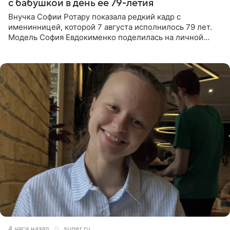
с бабушкой в день ее 79-летия
Внучка Софии Ротару показала редкий кадр с
именинницей, которой 7 августа исполнилось 79 лет.
Модель София Евдокименко поделилась на личной
странице в социальной сети фотографией знаменитой
бабушки. На снимке
4 часа назад
super.ru