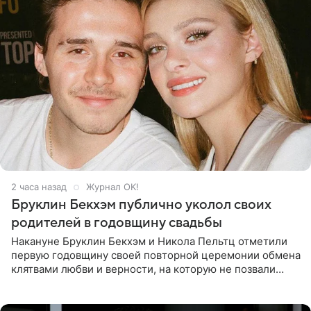
2 часа назад
Журнал OK!
Бруклин Бекхэм публично уколол своих
родителей в годовщину свадьбы
Накануне Бруклин Бекхэм и Никола Пельтц отметили
первую годовщину своей повторной церемонии обмена
клятвами любви и верности, на которую не позвали
никого из клана Бекхэм. По словам инсайдеров, пара
считает это