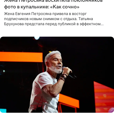
Жена Петросяна восхитила поклонников
фото в купальнике: «Как сочно»
Жена Евгения Петросяна привела в восторг
подписчиков новым снимком с отдыха. Татьяна
Брухунова предстала перед публикой в эффектном
черно-сиреневом монокини, позируя прямо в бассейне.
«Ох, как сочно», «Татьяна,