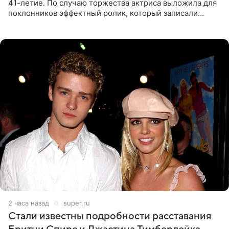
41-летие. По случаю торжества актриса выложила для
поклонников эффектный ролик, который записали
прошлой ночью. В кадре артистка предстала в
вечернем
2 часа назад
super.ru
Стали известны подробности расставания