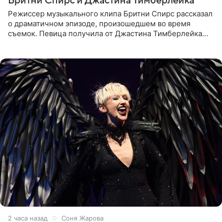
Бритни Спирс и Джастина Тимберлейка
Режиссер музыкального клипа Бритни Спирс рассказал
о драматичном эпизоде, произошедшем во время
съемок. Певица получила от Джастина Тимберлейка
сообщение о расставании прямо на площадке. По
словам постановщика,
2 часа назад
Соня Жарова