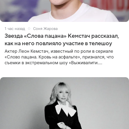
1 час назад
Соня Жарова
Звезда «Слова пацана» Кемстач рассказал,
как на него повлияло участие в телешоу
Актер Леон Кемстач, известный по роли в сериале
«Слово пацана. Кровь на асфальте», признался, что
съемки в экстремальном шоу «Выживалити.
Наследники» кардинально повлияли на его образ жизни.
Подробностями он