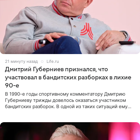
21 минуту назад
Life.ru
Дмитрий Губерниев признался, что
участвовал в бандитских разборках в лихие
90-е
В 1990-е годы спортивному комментатору Дмитрию
Губерниеву трижды довелось оказаться участником
бандитских разборок. В одной из таких ситуаций ему
выдали тяжелый предмет и приказали вступить в драку,
однако он