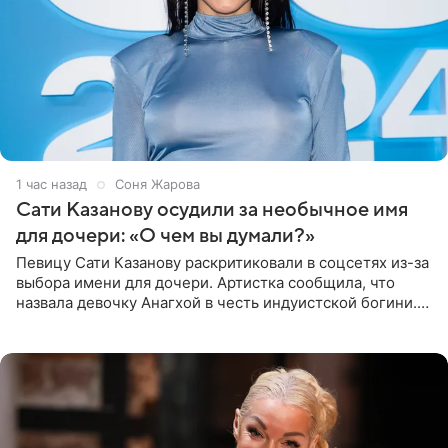
1 час назад
Соня Жарова
Сати Казанову осудили за необычное имя
для дочери: «О чем вы думали?»
Певицу Сати Казанову раскритиковали в соцсетях из-за
выбора имени для дочери. Артистка сообщила, что
назвала девочку Анагхой в честь индуистской богини.
При этом исполнительница скрывала это имя от
поклонников