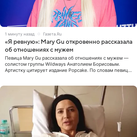
1 минуту назад
Газета.Ru
«Я ревную»: Mary Gu откровенно рассказала
об отношениях с мужем
Певица Mary Gu рассказала об отношениях с мужем —
солистом группы Wildways Анатолием Борисовым.
Артистку цитирует издание Popcake. По словам певицы,
залог любви — это принять недостатки другого
человека. Также