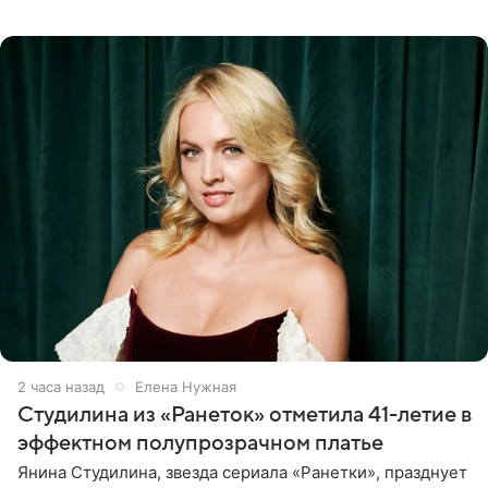
летняя знаменитость откровенно призналась, что не
считает свою дочь
2 часа назад
Елена Нужная
Студилина из «Ранеток» отметила 41-летие в
эффектном полупрозрачном платье
Янина Студилина, звезда сериала «Ранетки», празднует