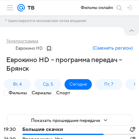
Фильмы онлайн
* транслируется московская сетка вещания
Телепрограмма
(
Сменить регион
)
Еврокино HD
Еврокино HD – программа передач –
Брянск
Вт, 4
Ср, 5
Сегодня
Пт, 7
Сб
Фильмы
Сериалы
Спорт
Показать прошедшие передачи
19:30
Большие скачки