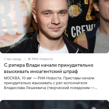
1 час назад
© РИА Новости
С рэпера Влади начали принудительно
взыскивать иноагентский штраф
МОСКВА, 10 авг — РИА Новости. Приставы начали
принудительно взыскивать с рэп-исполнителя
Владислава Лешкевича (творческий псевдоним —
Влади; признан иноагентом в РФ) штраф за нарушение
порядка деятельности