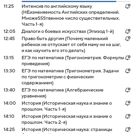
11:25
Интенсив по английскому языку
(НЕизменяемость Aнглийских определений.
МножeSSSтвенное число существительных.
Часть 1-я)
12:05
Диалоги о боевых искусствах (Эпизод 1-й)
12:45
Право быть другим (Почему маленький
ребенок не отпускает от себя маму ни на шаг,
и как научить его это делать)
13:15
ЕГЭ по математике (Тригонометрия. Формулы
приведения)
13:30
ЕГЭ по математике (Тригонометрия. Задачи
по тригонометрии с физическим
содержанием)
13:40
ЕГЭ по математике (Алгебраические
уравнения)
14:00
История (Историческая наука и знание о
прошлом. Часть 1-я)
14:10
История (Историческая наука и знание о
прошлом. Часть 2-я)
14:25
История (Историческая наука: страницы