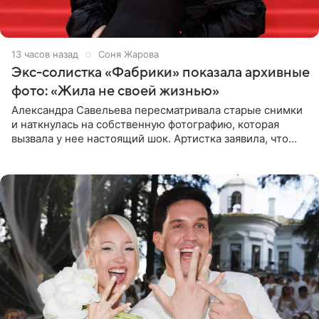
13 часов назад
Соня Жарова
Экс-солистка «Фабрики» показала архивные
фото: «Жила не своей жизнью»
Александра Савельева пересматривала старые снимки
и наткнулась на собственную фотографию, которая
вызвала у нее настоящий шок. Артистка заявила, что
пропасть между ее прошлым и нынешним обликом
огромна. При