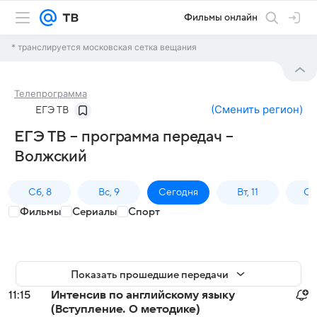
Фильмы онлайн
* транслируется московская сетка вещания
Телепрограмма
(
Сменить регион
)
ЕГЭ ТВ
ЕГЭ ТВ – программа передач –
Волжский
Сб, 8
Вс, 9
Сегодня
Вт, 11
Ср,
Фильмы
Сериалы
Спорт
Показать прошедшие передачи
11:15
Интенсив по английскому языку
(Вступление. О методике)