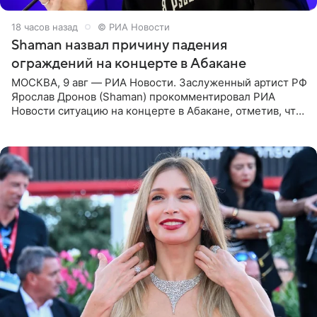
18 часов назад
© РИА Новости
Shaman назвал причину падения
ограждений на концерте в Абакане
МОСКВА, 9 авг — РИА Новости. Заслуженный артист РФ
Ярослав Дронов (Shaman) прокомментировал РИА
Новости ситуацию на концерте в Абакане, отметив, что
во время исполнения песни «Братья-славяне» он
обменивался