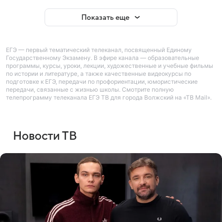
Показать еще
ЕГЭ — первый тематический телеканал, посвященный Единому
Государственному Экзамену. В эфире канала — образовательные
программы, курсы, уроки, лекции, художественные и учебные фильмы
по истории и литературе, а также качественные видеокурсы по
подготовке к ЕГЭ, передачи по профориентации, юмористические
передачи, связанные с жизнью школы. Смотрите полную
телепрограмму телеканала ЕГЭ ТВ для города Волжский на «ТВ Mail».
Новости ТВ