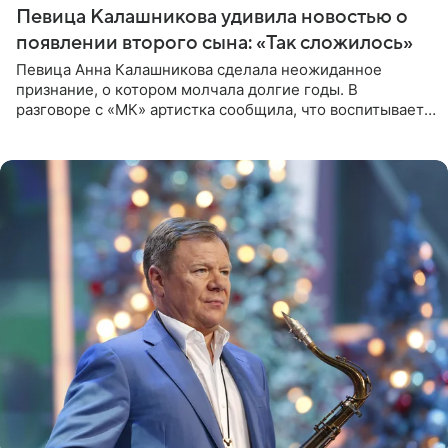
Певица Калашникова удивила новостью о
появлении второго сына: «Так сложилось»
Певица Анна Калашникова сделала неожиданное
признание, о котором молчала долгие годы. В
разговоре с «МК» артистка сообщила, что воспитывает
не одного, а сразу двух сыновей. «На самом деле я
всегда мечтала, что