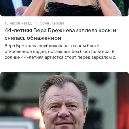
18 часов назад
Соня Жарова
44-летняя Вера Брежнева заплела косы и
снялась обнаженной
Вера Брежнева опубликовала в своем блоге
откровенное видео, оставшись без бюстгальтера. В
ролике 44-летняя артистка стоит перед зеркалом с
обнаженной грудью. Волосы певица собрала в косы и
надела головной убор.