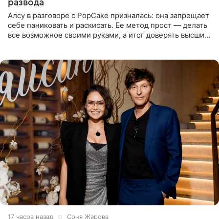
развода
Алсу в разговоре с PopCake призналась: она запрещает
себе паниковать и раскисать. Ее метод прост — делать
все возможное своими руками, а итог доверять высшим
силам. Певица утверждает, что истерики и потеря
17 часов назад
Соня Жарова