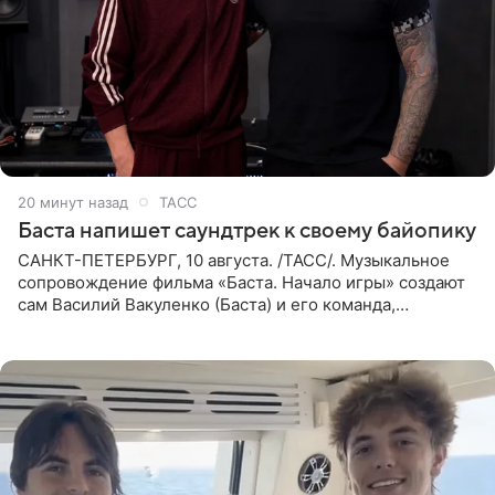
20 минут назад
ТАСС
Баста напишет саундтрек к своему байопику
САНКТ-ПЕТЕРБУРГ, 10 августа. /ТАСС/. Музыкальное
сопровождение фильма «Баста. Начало игры» создают
сам Василий Вакуленко (Баста) и его команда,
композитором картины выступил рэпер QП (Вадим
Карпенко). Об этом