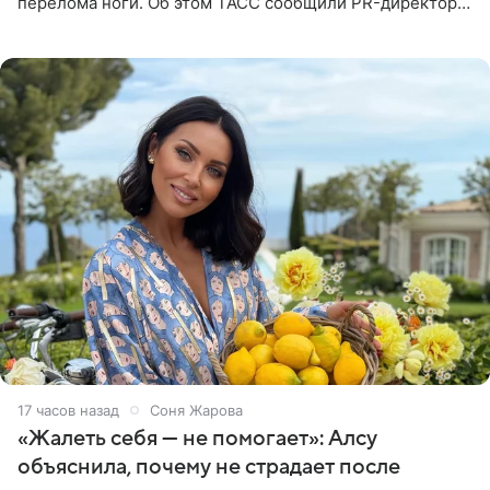
перелома ноги. Об этом ТАСС сообщили PR-директор
артистки Станислав Влайку и пресс-атташе
Московского
17 часов назад
Соня Жарова
«Жалеть себя — не помогает»: Алсу
объяснила, почему не страдает после