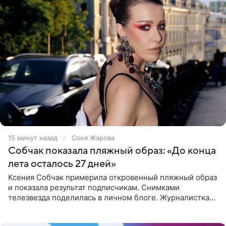
15 минут назад
Соня Жарова
Собчак показала пляжный образ: «До конца
лета осталось 27 дней»
Ксения Собчак примерила откровенный пляжный образ
и показала результат подписчикам. Снимками
телезвезда поделилась в личном блоге. Журналистка
сейчас отдыхает за рубежом. На свежем кадре Собчак
запечатлена в