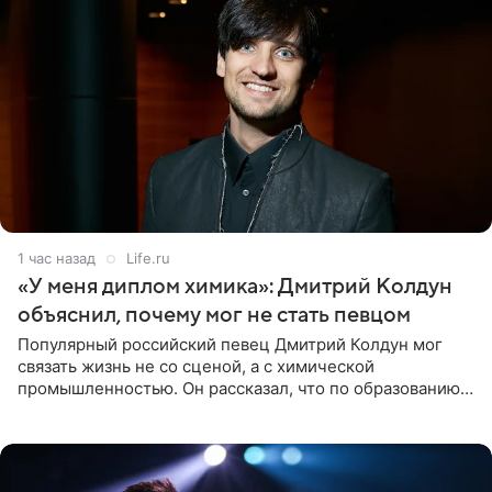
1 час назад
Life.ru
«У меня диплом химика»: Дмитрий Колдун
объяснил, почему мог не стать певцом
Популярный российский певец Дмитрий Колдун мог
связать жизнь не со сценой, а с химической
промышленностью. Он рассказал, что по образованию
является специалистом по полимерным материалам и
до начала музыкальной