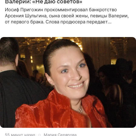
Валерии: «Не даю советов»
Иосиф Пригожин прокомментировал банкротство
Арсения Шульгина, сына своей жены, певицы Валерии,
от первого брака. Слова продюсера передает
«СтарХит». Пригожин признался, что не лезет в дела
взрослых детей, и
55 минут назад
Мария Серяпова