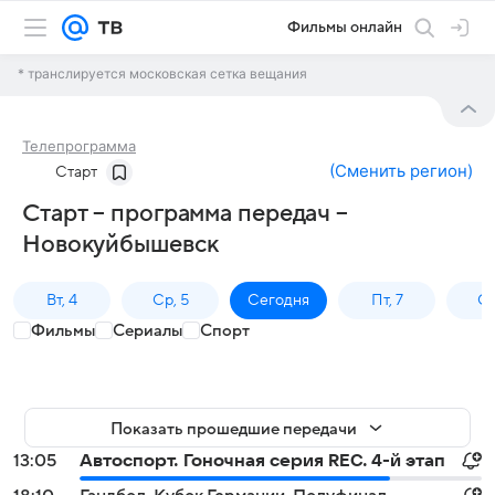
Фильмы онлайн
* транслируется московская сетка вещания
Телепрограмма
(
Сменить регион
)
Старт
Старт – программа передач –
Новокуйбышевск
Вт, 4
Ср, 5
Сегодня
Пт, 7
Сб
Фильмы
Сериалы
Спорт
Показать прошедшие передачи
13:05
Автоспорт. Гоночная серия REC. 4-й этап