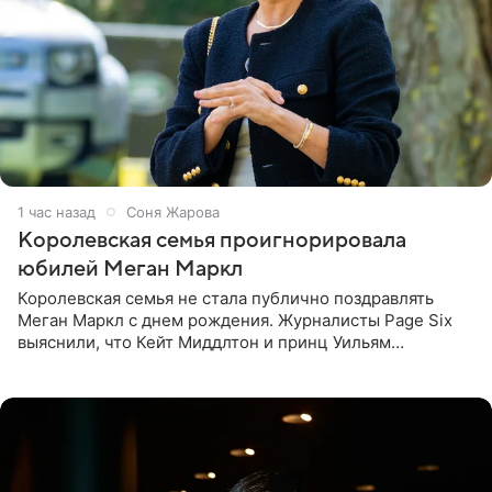
1 час назад
Соня Жарова
Королевская семья проигнорировала
юбилей Меган Маркл
Королевская семья не стала публично поздравлять
Меган Маркл с днем рождения. Журналисты Page Six
выяснили, что Кейт Миддлтон и принц Уильям
проигнорировали эту дату в своих соцсетях. По словам
экспертов,