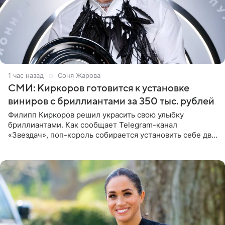
1 час назад
Соня Жарова
СМИ: Киркоров готовится к установке
виниров с бриллиантами за 350 тыс. рублей
Филипп Киркоров решил украсить свою улыбку
бриллиантами. Как сообщает Telegram-канал
«Звездач», поп-король собирается установить себе два
винира с драгоценной огранкой. Сумма, которую артист
готов выложить за