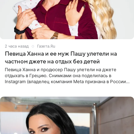
2 часа назад
Газета.Ru
Певица Ханна и ее муж Пашу улетели на
частном джете на отдых без детей
Певица Ханна и продюсер Пашу улетели на джете
отдыхать в Грецию. Снимками она поделилась в
Instagram (владелец компания Meta признана в России
экстремистской и запрещена). Ханна и Пашу показали
серию снимков,