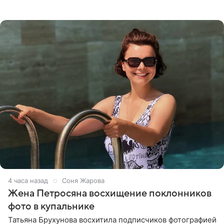
призналась, что сейчас особенно довольна собой. По
словам певицы, она
4 часа назад
Соня Жарова
Жена Петросяна восхищение поклонников
фото в купальнике
Татьяна Брухунова восхитила подписчиков фотографией