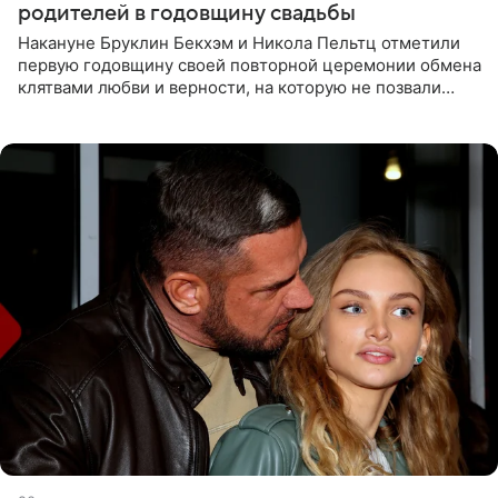
родителей в годовщину свадьбы
Накануне Бруклин Бекхэм и Никола Пельтц отметили
первую годовщину своей повторной церемонии обмена
клятвами любви и верности, на которую не позвали
никого из клана Бекхэм. По словам инсайдеров, пара
считает это