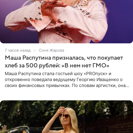
7 часов назад
Соня Жарова
Маша Распутина призналась, что покупает
хлеб за 500 рублей: «В нем нет ГМО»
Маша Распутина стала гостьей шоу «PROпуск» и
откровенно поведала ведущему Георгию Иващенко о
своих финансовых привычках. По словам артистки, она
давно перестала следить за тратами и может позволить
себе жить,