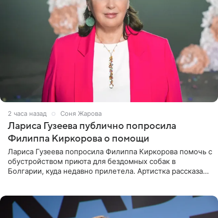
2 часа назад
Соня Жарова
Лариса Гузеева публично попросила
Филиппа Киркорова о помощи
Лариса Гузеева попросила Филиппа Киркорова помочь с
обустройством приюта для бездомных собак в
Болгарии, куда недавно прилетела. Артистка рассказала
о местных волонтерах, которые временно забирают
животных к