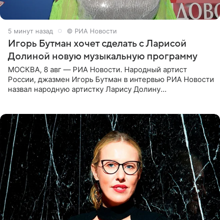
5 минут назад
© РИА Новости
Игорь Бутман хочет сделать с Ларисой
Долиной новую музыкальную программу
МОСКВА, 8 авг — РИА Новости. Народный артист
России, джазмен Игорь Бутман в интервью РИА Новости
назвал народную артистку Ларису Долину
великолепной певицей и рассказал о желании сделать с
ней новую совместную