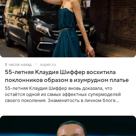
8 часов назад
super.ru
55-летняя Клаудия Шиффер восхитила
поклонников образом в изумрудном платье
55-летняя Клаудия Шиффер вновь доказала, что
остаётся одной из самых эффектных супермоделей
своего поколения. Знаменитость в личном блоге
поделилась фотографиями с недавней свадьбы, где
появилась в роли гостьи,