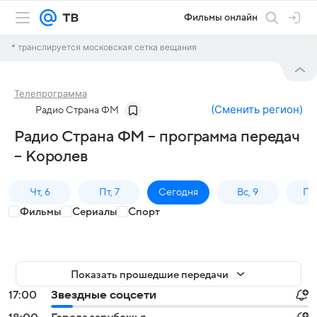
Фильмы онлайн
* транслируется московская сетка вещания
Телепрограмма
(
Сменить регион
)
Радио Страна ФМ
Радио Страна ФМ – программа передач
– Королев
Чт, 6
Пт, 7
Сегодня
Вс, 9
Пн,
Фильмы
Сериалы
Спорт
Показать прошедшие передачи
17:00
Звездные соцсети