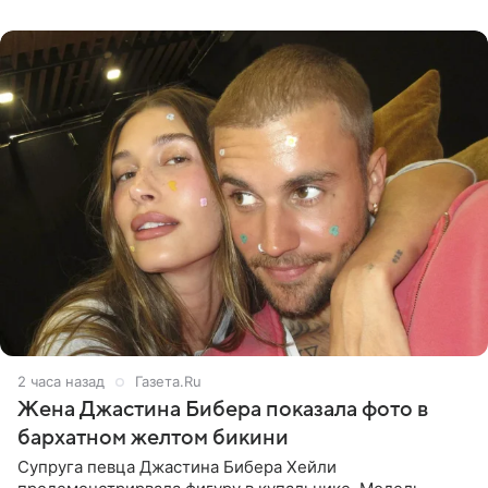
данным издания,
2 часа назад
Газета.Ru
Жена Джастина Бибера показала фото в
бархатном желтом бикини
Супруга певца Джастина Бибера Хейли