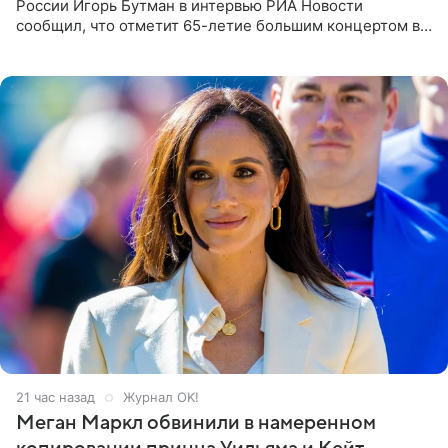
России Игорь Бутман в интервью РИА Новости
сообщил, что отметит 65-летие большим концертом в
Кремлевском дворце, а вместе с ним на сцену выйдут
его друзья —
21 час назад
Журнал OK!
Меган Маркл обвинили в намеренном