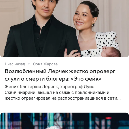
1 час назад
Соня Жарова
Возлюбленный Лерчек жестко опроверг
слухи о смерти блогера: «Это фейк»
Жених блогерши Лерчек, хореограф Луис
Сквиччиарини, вышел на связь с поклонниками и
жестко отреагировал на распространившиеся в сети
слухи о смерти Валерии Чекалиной. «Это фейк! Я в
шоке, что такие люди