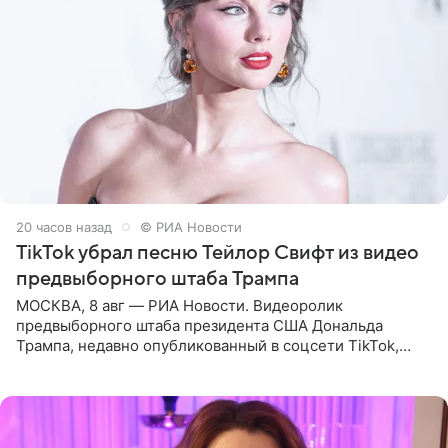
20 часов назад
© РИА Новости
TikTok убрал песню Тейлор Свифт из видео
предвыборного штаба Трампа
МОСКВА, 8 авг — РИА Новости. Видеоролик
предвыборного штаба президента США Дональда
Трампа, недавно опубликованный в соцсети TikTok,
остался без звуковой дорожки в виде песни August
(«Август») американской