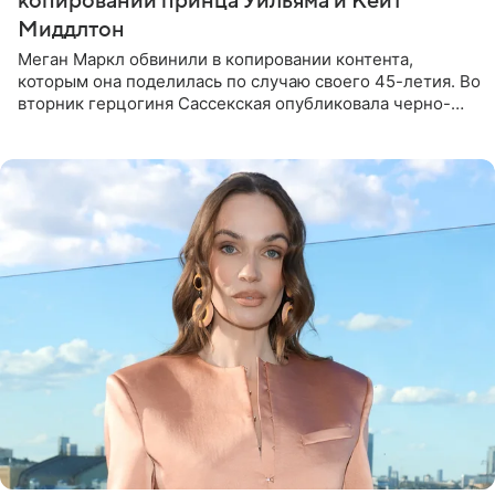
копировании принца Уильяма и Кейт
Миддлтон
Меган Маркл обвинили в копировании контента,
которым она поделилась по случаю своего 45-летия. Во
вторник герцогиня Сассекская опубликовала черно-
белую фотографию, на которой она прыгает в бассейн с
воздушными