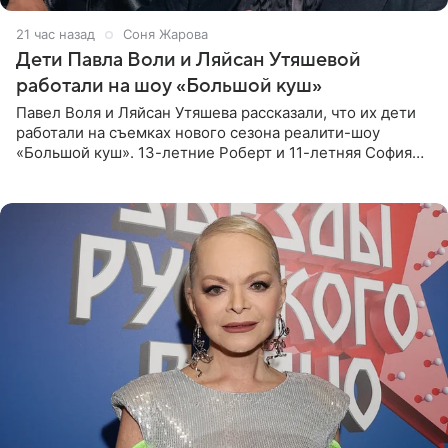
21 час назад
Соня Жарова
Дети Павла Воли и Ляйсан Утяшевой
работали на шоу «Большой куш»
Павел Воля и Ляйсан Утяшева рассказали, что их дети
работали на съемках нового сезона реалити-шоу
«Большой куш». 13-летние Роберт и 11-летняя София
отправились вместе с родителями в Таиланд и успели
поработать