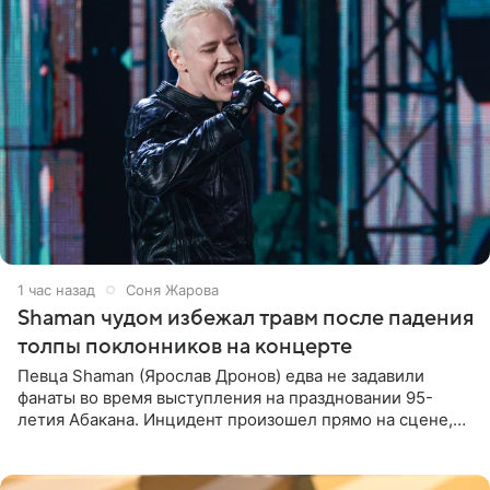
1 час назад
Соня Жарова
Shaman чудом избежал травм после падения
толпы поклонников на концерте
Певца Shaman (Ярослав Дронов) едва не задавили
фанаты во время выступления на праздновании 95-
летия Абакана. Инцидент произошел прямо на сцене,
подробности сообщает «Абзац». Толпа поклонников
навалилась на