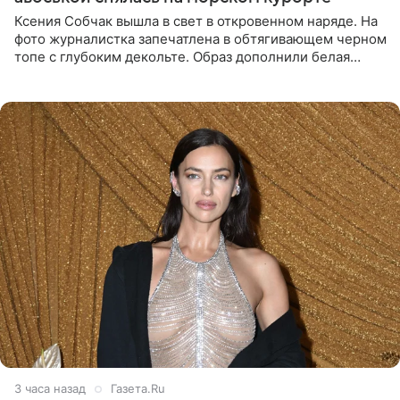
Ксения Собчак вышла в свет в откровенном наряде. На
фото журналистка запечатлена в обтягивающем черном
топе с глубоким декольте. Образ дополнили белая
юбка-миди, вьетнамки на платформе и соломенная
шляпа.
3 часа назад
Газета.Ru