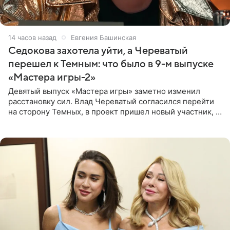
14 часов назад
Евгения Башинская
Седокова захотела уйти, а Череватый
перешел к Темным: что было в 9-м выпуске
«Мастера игры-2»
Девятый выпуск «Мастера игры» заметно изменил
расстановку сил. Влад Череватый согласился перейти
на сторону Темных, в проект пришел новый участник, а
Курбан Омаров и Анна Седокова оказались под таким
давлением.