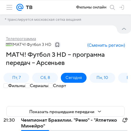
Фильмы онлайн
* транслируется московская сетка вещания
Телепрограмма
МАТЧ! Футбол 3 HD
(
Сменить регион
)
МАТЧ! Футбол 3 HD – программа
передач – Арсеньев
Пт, 7
Сб, 8
Сегодня
Пн, 10
Вт,
Фильмы
Сериалы
Спорт
Показать прошедшие передачи
21:30
Чемпионат Бразилии. "Ремо" - "Атлетико
Минейро"