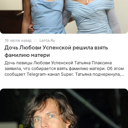
19 часов назад
Lenta.Ru
Дочь Любови Успенской решила взять
фамилию матери
Дочь певицы Любови Успенской Татьяна Плаксина
заявила, что собирается взять фамилию матери. Об этом
сообщает Telegram-канал Super. Татьяна подчеркнула,
что приняла решение о смене фамилии, поскольку
именно от