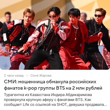
2 часа назад
Соня Жарова
СМИ: мошенница обманула российских
фанатов k-pop группы BTS на 2 млн рублей
Турагентка из Казахстана Индира Абдикаримова
провернула крупную аферу с фанатами BTS. Как
сообщает Life со ссылкой на SHOT, девушка продавала
поддельные туры на концерт группы в Пусане. По