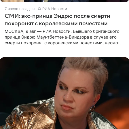
7 часов назад
© РИА Новости
СМИ: экс-принца Эндрю после смерти
похоронят с королевскими почестями
МОСКВА, 9 авг — РИА Новости. Бывшего британского
принца Эндрю Маунтбеттена-Виндзора в случае его
смерти похоронят с королевскими почестями, несмотря
на лишение всех титулов, сообщает Daily Mail со
ссылкой на