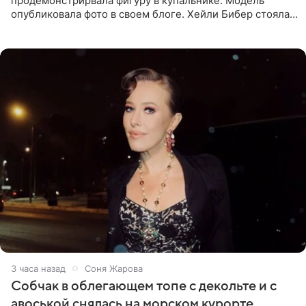
продемонстрирвала фигуру в купальнике. Модель
опубликовала фото в своем блоге. Хейли Бибер стояла
перед зеркалом в желтом крошечном бархатном
бикини, которое дополнила
3 часа назад
Соня Жарова
Собчак в облегающем топе с декольте и с
авоськой снялась на морском курорте