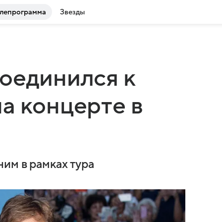
лепрограмма
Звезды
оединился к
а концерте в
им в рамках тура