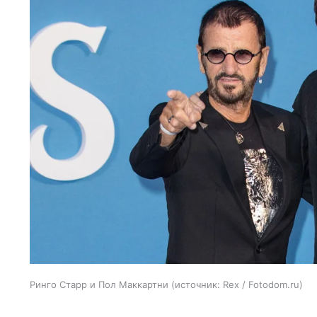
Ринго Старр и Пол Маккартни
источник:
Rex / Fotodom.ru