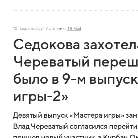
10 часов назад
Источник:
ТВ Mail
Седокова захотела
Череватый переше
было в 9-м выпус
игры-2»
Девятый выпуск «Мастера игры» зам
Влад Череватый согласился перейти 
пришел новый участник, а Курбан О