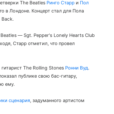
етверки The Beatles
Ринго Старр
и
Пол
о в Лондоне. Концерт стал для Пола
 Back.
atles — Sgt. Pepper's Lonely Hearts Club
. Уходя, Старр отметил, что провел
 гитарист The Rolling Stones
Ронни Вуд
.
оказал публике свою бас-гитару,
ю ему.
ики сценария
, задуманного артистом