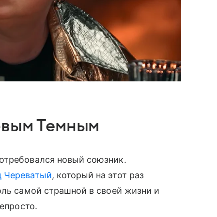
овым Темным
отребовался новый союзник.
д Череватый
, который на этот раз
оль самой страшной в своей жизни и
непросто.