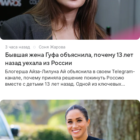
3 часа назад
Соня Жарова
Бывшая жена Гуфа объяснила, почему 13 лет
назад уехала из России
Блогерша Айза-Лилуна Ай объяснила в своем Telegram-
канале, почему приняла решение покинуть Россию
вместе с детьми 13 лет назад. Одной из ключевых
причин переезда на Бали стало желание оградить
старшего сына от