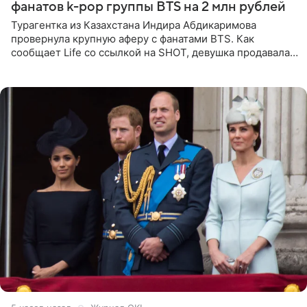
фанатов k-pop группы BTS на 2 млн рублей
Турагентка из Казахстана Индира Абдикаримова
провернула крупную аферу с фанатами BTS. Как
сообщает Life со ссылкой на SHOT, девушка продавала
поддельные туры на концерт группы в Пусане. По
данным издания,