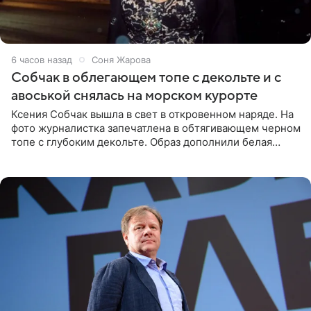
6 часов назад
Соня Жарова
Собчак в облегающем топе с декольте и с
авоськой снялась на морском курорте
Ксения Собчак вышла в свет в откровенном наряде. На
фото журналистка запечатлена в обтягивающем черном
топе с глубоким декольте. Образ дополнили белая
юбка-миди, вьетнамки на платформе и соломенная
шляпа.