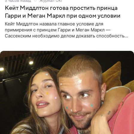
5 часов назад
Журнал OK!
Кейт Миддлтон готова простить принца
Гарри и Меган Маркл при одном условии
Кейт Миддлтон назвала главное условие для
примирения с принцем Гарри и Меган Маркл —
Сассекским необходимо делом доказать способность
хранить семейные тайны и полностью восстановить
подорванное доверие.