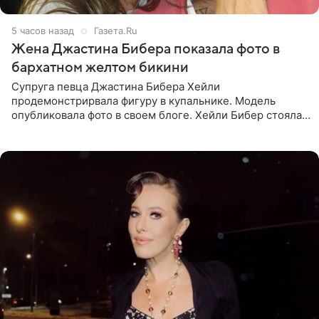
5 часов назад
Газета.Ru
Жена Джастина Бибера показала фото в
бархатном желтом бикини
Супруга певца Джастина Бибера Хейли
продемонстрирвала фигуру в купальнике. Модель
опубликовала фото в своем блоге. Хейли Бибер стояла
перед зеркалом в желтом крошечном бархатном
бикини, которое дополнила