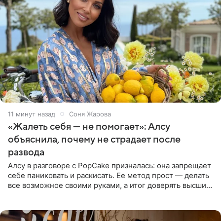
11 минут назад
Соня Жарова
«Жалеть себя — не помогает»: Алсу
объяснила, почему не страдает после
развода
Алсу в разговоре с PopCake призналась: она запрещает
себе паниковать и раскисать. Ее метод прост — делать
все возможное своими руками, а итог доверять высшим
силам. Певица утверждает, что истерики и потеря