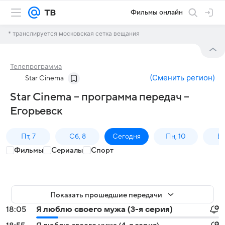
Фильмы онлайн
* транслируется московская сетка вещания
Телепрограмма
(
Сменить регион
)
Star Cinema
Star Cinema – программа передач –
Егорьевск
Пт, 7
Сб, 8
Сегодня
Пн, 10
Вт,
Фильмы
Сериалы
Спорт
Показать прошедшие передачи
18:05
Я люблю своего мужа (3-я серия)