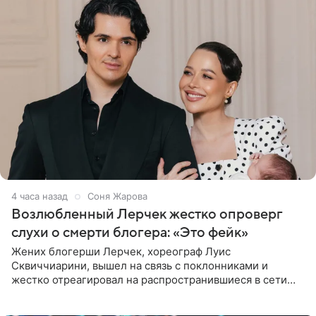
4 часа назад
Соня Жарова
Возлюбленный Лерчек жестко опроверг
слухи о смерти блогера: «Это фейк»
Жених блогерши Лерчек, хореограф Луис
Сквиччиарини, вышел на связь с поклонниками и
жестко отреагировал на распространившиеся в сети
слухи о смерти Валерии Чекалиной. «Это фейк! Я в
шоке, что такие люди