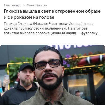
1 час назад
Соня Жарова
Глюкоза вышла в свет в откровенном образе
и с ирокезом на голове
Певица Глюкоза (Наталья Чистякова-Ионова) снова
удивила публику своим появлением. На этот раз
артистка выбрала провокационный наряд — футболку с
принтом, имитирующим полуобнаженную грудь. Свой
образ Глюкоза