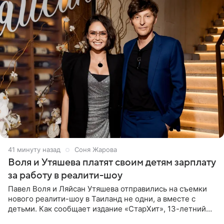
41 минуту назад
Соня Жарова
Воля и Утяшева платят своим детям зарплату
за работу в реалити-шоу
Павел Воля и Ляйсан Утяшева отправились на съемки
нового реалити-шоу в Таиланд не одни, а вместе с
детьми. Как сообщает издание «СтарХит», 13-летний
Роберт и 11-летняя София не просто сопровождают