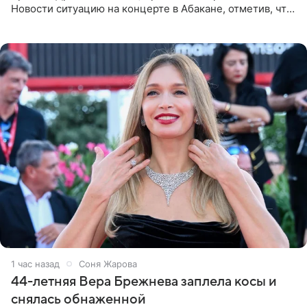
Новости ситуацию на концерте в Абакане, отметив, что
во время исполнения песни «Братья-славяне» он
обменивался
1 час назад
Соня Жарова
44-летняя Вера Брежнева заплела косы и
снялась обнаженной