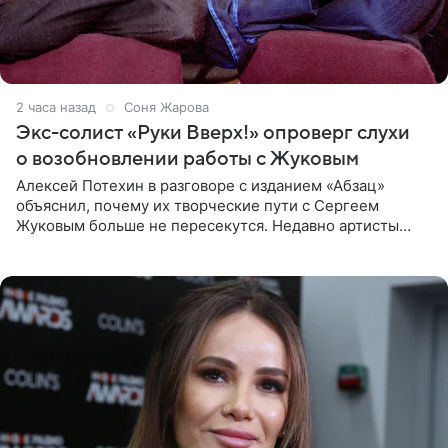
2 часа назад
Соня Жарова
Экс-солист «Руки Вверх!» опроверг слухи
о возобновлении работы с Жуковым
Алексей Потехин в разговоре с изданием «Абзац»
объяснил, почему их творческие пути с Сергеем
Жуковым больше не пересекутся. Недавно артисты
воссоединились на большом концерте «30 нам уже!»,
который прошел в