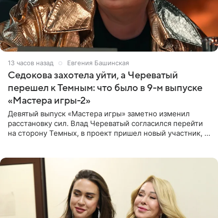
13 часов назад
Евгения Башинская
Седокова захотела уйти, а Череватый
перешел к Темным: что было в 9-м выпуске
«Мастера игры-2»
Девятый выпуск «Мастера игры» заметно изменил
расстановку сил. Влад Череватый согласился перейти
на сторону Темных, в проект пришел новый участник, а
Курбан Омаров и Анна Седокова оказались под таким
давлением.