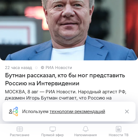
22 часа назад
© РИА Новости
Бутман рассказал, кто бы мог представить
Россию на Интервидении
МОСКВА, 8 авг — РИА Новости. Народный артист РФ,
джазмен Игорь Бутман считает, что Россию на
следующем международном музыкальном конкурсе
«Интервидение» могла бы представить молодая певица
Используем
технологии рекомендаций
Варвара Убель, так
Расписание
Прямой эфир
Напоминания
Новости ТВ