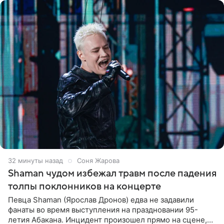
32 минуты назад
Соня Жарова
Shaman чудом избежал травм после падения
толпы поклонников на концерте
Певца Shaman (Ярослав Дронов) едва не задавили
фанаты во время выступления на праздновании 95-
летия Абакана. Инцидент произошел прямо на сцене,