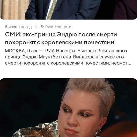
6 часов назад
© РИА Новости
СМИ: экс-принца Эндрю после смерти
похоронят с королевскими почестями
МОСКВА, 9 авг — РИА Новости. Бывшего британского
принца Эндрю Маунтбеттена-Виндзора в случае его
смерти похоронят с королевскими почестями, несмотря
на лишение всех титулов, сообщает Daily Mail со
ссылкой на