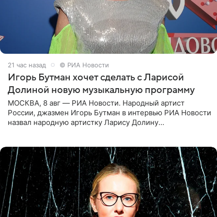
21 час назад
© РИА Новости
Игорь Бутман хочет сделать с Ларисой
Долиной новую музыкальную программу
МОСКВА, 8 авг — РИА Новости. Народный артист
России, джазмен Игорь Бутман в интервью РИА Новости
назвал народную артистку Ларису Долину
великолепной певицей и рассказал о желании сделать с
ней новую совместную