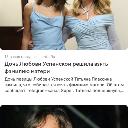
18 часов назад
Lenta.Ru
Дочь Любови Успенской решила взять
фамилию матери
Дочь певицы Любови Успенской Татьяна Плаксина
заявила, что собирается взять фамилию матери. Об этом
сообщает Telegram-канал Super. Татьяна подчеркнула,
что приняла решение о смене фамилии, поскольку
именно от