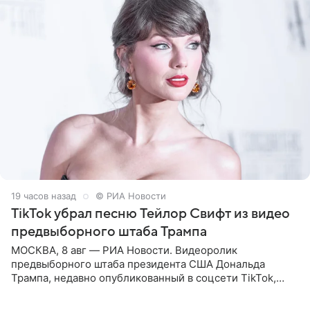
19 часов назад
© РИА Новости
TikTok убрал песню Тейлор Свифт из видео
предвыборного штаба Трампа
МОСКВА, 8 авг — РИА Новости. Видеоролик
предвыборного штаба президента США Дональда
Трампа, недавно опубликованный в соцсети TikTok,
остался без звуковой дорожки в виде песни August
(«Август») американской