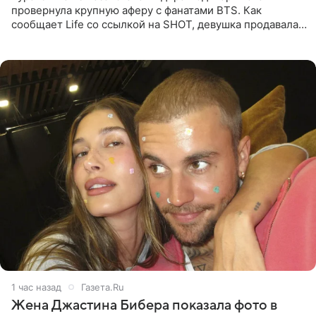
провернула крупную аферу с фанатами BTS. Как
сообщает Life со ссылкой на SHOT, девушка продавала
поддельные туры на концерт группы в Пусане. По
данным издания,
1 час назад
Газета.Ru
Жена Джастина Бибера показала фото в