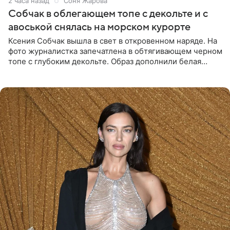
2 часа назад
Соня Жарова
Собчак в облегающем топе с декольте и с
авоськой снялась на морском курорте
Ксения Собчак вышла в свет в откровенном наряде. На
фото журналистка запечатлена в обтягивающем черном
топе с глубоким декольте. Образ дополнили белая
юбка-миди, вьетнамки на платформе и соломенная
шляпа.