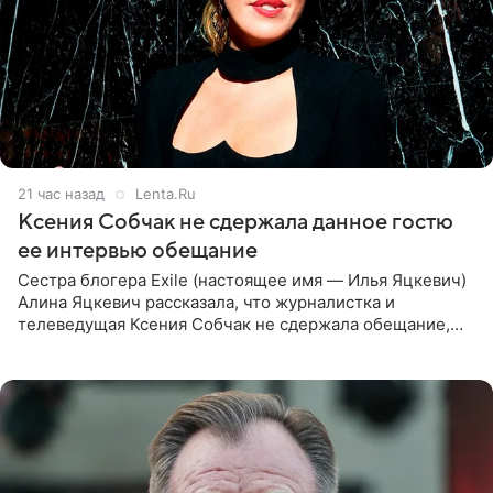
21 час назад
Lenta.Ru
Ксения Собчак не сдержала данное гостю
ее интервью обещание
Сестра блогера Exile (настоящее имя — Илья Яцкевич)
Алина Яцкевич рассказала, что журналистка и
телеведущая Ксения Собчак не сдержала обещание,
которое дала ему во время интервью с ним. Об этом она
заявила в