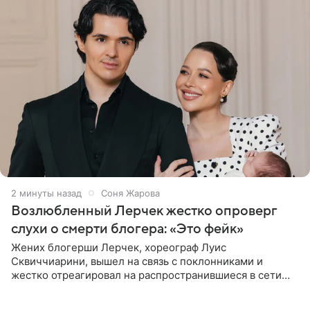
2 минуты назад
Соня Жарова
Возлюбленный Лерчек жестко опроверг
слухи о смерти блогера: «Это фейк»
Жених блогерши Лерчек, хореограф Луис
Сквиччиарини, вышел на связь с поклонниками и
жестко отреагировал на распространившиеся в сети
слухи о смерти Валерии Чекалиной. «Это фейк! Я в
шоке, что такие люди