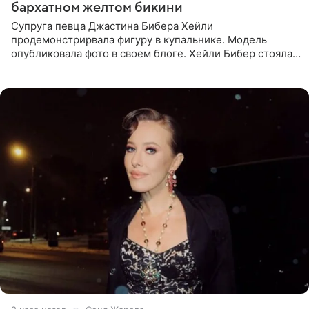
бархатном желтом бикини
Супруга певца Джастина Бибера Хейли
продемонстрирвала фигуру в купальнике. Модель
опубликовала фото в своем блоге. Хейли Бибер стояла
перед зеркалом в желтом крошечном бархатном
бикини, которое дополнила