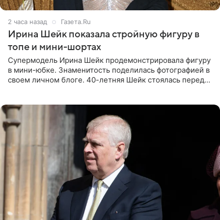
2 часа назад
Газета.Ru
Ирина Шейк показала стройную фигуру в
топе и мини-шортах
Супермодель Ирина Шейк продемонстрировала фигуру
в мини-юбке. Знаменитость поделилась фотографией в
своем личном блоге. 40-летняя Шейк стоялась перед
зеркалом в черном топе с кружевом, который
дополнила