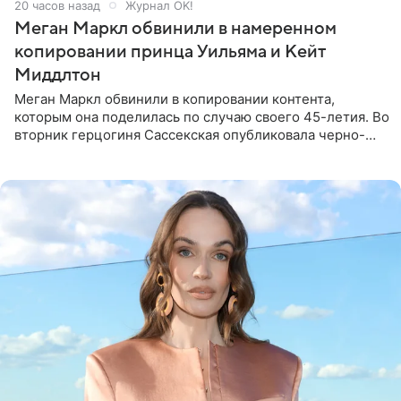
20 часов назад
Журнал OK!
Меган Маркл обвинили в намеренном
копировании принца Уильяма и Кейт
Миддлтон
Меган Маркл обвинили в копировании контента,
которым она поделилась по случаю своего 45-летия. Во
вторник герцогиня Сассекская опубликовала черно-
белую фотографию, на которой она прыгает в бассейн с
воздушными