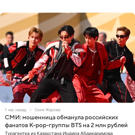
подробности сообщает «Абзац». Толпа поклонников
навалилась на
1 час назад
Соня Жарова
СМИ: мошенница обманула российских
фанатов K-pop-группы BTS на 2 млн рублей
Турагентка из Казахстана Индира Абдикаримова