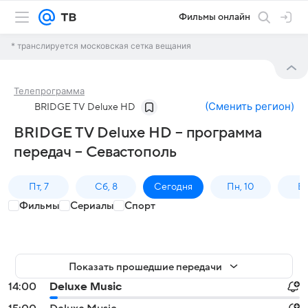
Фильмы онлайн
* транслируется московская сетка вещания
Телепрограмма
(
Сменить регион
)
BRIDGE TV Deluxe HD
BRIDGE TV Deluxe HD – программа
передач – Севастополь
Пт, 7
Сб, 8
Сегодня
Пн, 10
Вт,
Фильмы
Сериалы
Спорт
Показать прошедшие передачи
14:00
Deluxe Music