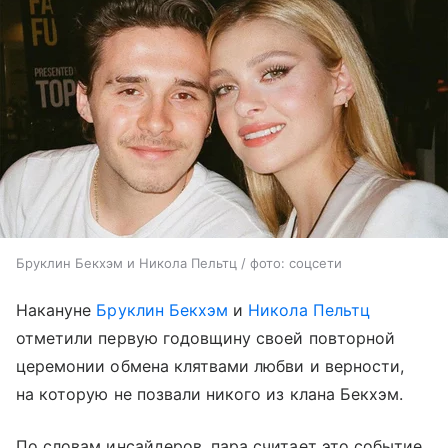
Бруклин Бекхэм и Никола Пельтц / фото: соцсети
Накануне
Бруклин Бекхэм
и
Никола Пельтц
отметили первую годовщину своей повторной
церемонии обмена клятвами любви и верности,
на которую не позвали никого из клана Бекхэм.
По словам инсайдеров, пара считает это событие