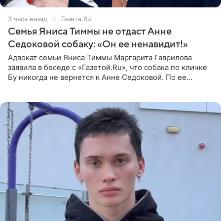
3 часа назад
Газета.Ru
Семья Яниса Тиммы не отдаст Анне
Седоковой собаку: «Он ее ненавидит!»
Адвокат семьи Яниса Тиммы Маргарита Гаврилова
заявила в беседе с «Газетой.Ru», что собака по кличке
Бу никогда не вернется к Анне Седоковой. По ее
словам, животное ненавидит певицу. Гаврилова
ответила на