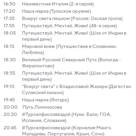
16:50
Неизвестная Италия (2-я серия)
17:20
Наша марка (Тульское оружие)
17:35
Вокруг света пешком (Россия: Окская тропа)
17:55
Путешествуй. Мечтай. Живи! (48-я серия)
18:05
Путешествуй. Мечтай. Живи! (Шок от Индии в
первый день)
18:15
Мировой вояж (Путешествие в Словению.
Любляна)
18:30
Великий Русский Северный Путь (Вологда -
Ферапонтово)
18:55
Путешествуй. Мечтай. Живи! (Шок от Индии в
первый день)
19:10
"Вокруг света" с Владиславой Жазири (Дагестан.
Сулакский каньон)
19:45
Наша марка (Янтарь)
20:00
Путь Ломоносова
20:30
#Турселфисозвездой (Нуки. Бали, ГОА,
Испания, Словакия)
20:45
#Турселфисозвездой (Корнелия Манго.
Мальдивы, Португалия, Крым, Сочи)