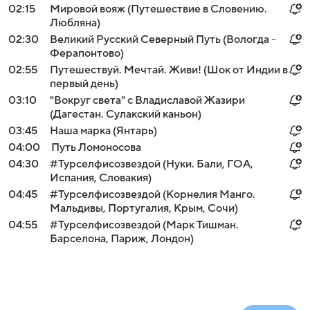
02:15
Мировой вояж (Путешествие в Словению.
Любляна)
02:30
Великий Русский Северный Путь (Вологда -
Ферапонтово)
02:55
Путешествуй. Мечтай. Живи! (Шок от Индии в
первый день)
03:10
"Вокруг света" с Владиславой Жазири
(Дагестан. Сулакский каньон)
03:45
Наша марка (Янтарь)
04:00
Путь Ломоносова
04:30
#Турселфисозвездой (Нуки. Бали, ГОА,
Испания, Словакия)
04:45
#Турселфисозвездой (Корнелия Манго.
Мальдивы, Португалия, Крым, Сочи)
04:55
#Турселфисозвездой (Марк Тишман.
Барселона, Париж, Лондон)