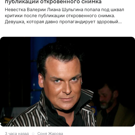
публикации откровенного снимка
Невестка Валерии Лиана Шульгина попала под шквал
критики после публикации откровенного снимка.
Девушка, которая давно пропагандирует здоровый
образ жизни, выложила в личном блоге фото в ярко-
розовом
3 часа назад
Соня Жарова