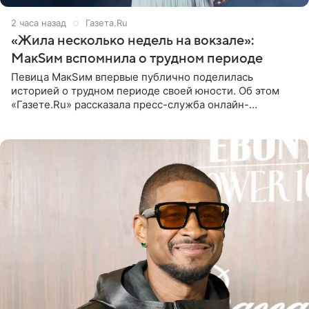
2 часа назад
Газета.Ru
«Жила несколько недель на вокзале»:
МакSим вспомнила о трудном периоде
Певица МакSим впервые публично поделилась
историей о трудном периоде своей юности. Об этом
«Газете.Ru» рассказала пресс-служба онлайн-
кинотеатра START, который совместно с VK Добром и
МАЕР запустил социальный