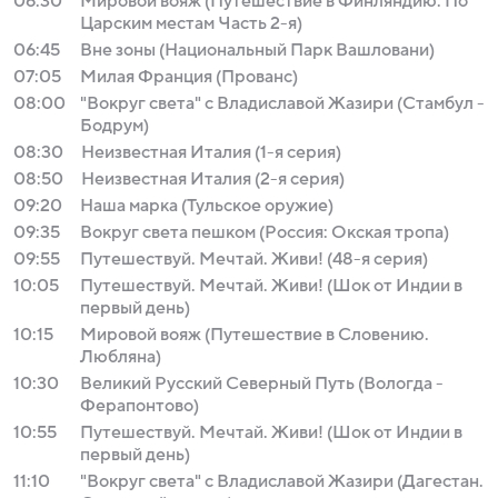
06:30
Мировой вояж (Путешествие в Финляндию. По
Царским местам Часть 2-я)
06:45
Вне зоны (Национальный Парк Вашловани)
07:05
Милая Франция (Прованс)
08:00
"Вокруг света" с Владиславой Жазири (Стамбул -
Бодрум)
08:30
Неизвестная Италия (1-я серия)
08:50
Неизвестная Италия (2-я серия)
09:20
Наша марка (Тульское оружие)
09:35
Вокруг света пешком (Россия: Окская тропа)
09:55
Путешествуй. Мечтай. Живи! (48-я серия)
10:05
Путешествуй. Мечтай. Живи! (Шок от Индии в
первый день)
10:15
Мировой вояж (Путешествие в Словению.
Любляна)
10:30
Великий Русский Северный Путь (Вологда -
Ферапонтово)
10:55
Путешествуй. Мечтай. Живи! (Шок от Индии в
первый день)
11:10
"Вокруг света" с Владиславой Жазири (Дагестан.