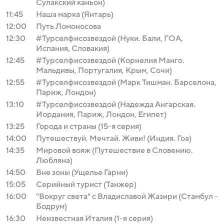
Сулакский каньон)
11:45
Наша марка (Янтарь)
12:00
Путь Ломоносова
12:30
#Турселфисозвездой (Нуки. Бали, ГОА,
Испания, Словакия)
12:45
#Турселфисозвездой (Корнелия Манго.
Мальдивы, Португалия, Крым, Сочи)
12:55
#Турселфисозвездой (Марк Тишман. Барселона,
Париж, Лондон)
13:10
#Турселфисозвездой (Надежда Ангарская.
Иордания, Париж, Лондон, Египет)
13:25
Города и страны (15-я серия)
14:00
Путешествуй. Мечтай. Живи! (Индия. Гоа)
14:35
Мировой вояж (Путешествие в Словению.
Любляна)
14:50
Вне зоны (Ущелье Гарни)
15:05
Серийный турист (Танжер)
16:00
"Вокруг света" с Владиславой Жазири (Стамбул -
Бодрум)
16:30
Неизвестная Италия (1-я серия)