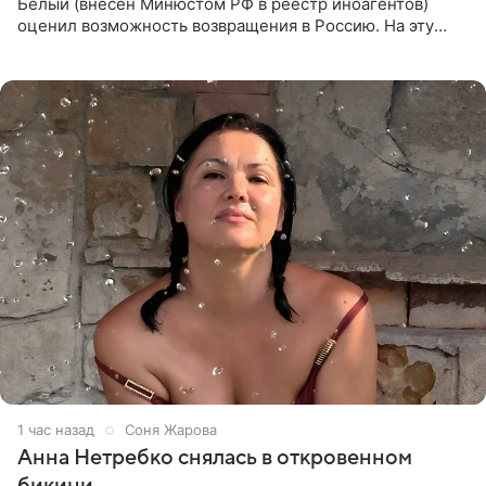
Белый (внесен Минюстом РФ в реестр иноагентов)
оценил возможность возвращения в Россию. На эту
тему юморист высказался в подкасте «От реки до
моря», выпуск
1 час назад
Соня Жарова
Анна Нетребко снялась в откровенном
бикини