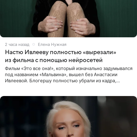
2 часа назад
Елена Нужная
Настю Ивлееву полностью «вырезали»
из фильма с помощью нейросетей
Фильм «Это все она!», который изначально задумывался
под названием «Мальвина», вышел без Анастасии
Ивлеевой. Блогершу полностью убрали из кадра,
заменив ее лицо с помощью нейросетей. Об этом
сообщает