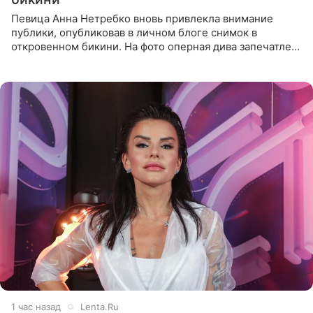
Певица Анна Нетребко вновь привлекла внимание
публики, опубликовав в личном блоге снимок в
откровенном бикини. На фото оперная дива запечатлена
в термальном источнике. В подписи артистка сообщила
поклонникам,
1 час назад
Lenta.Ru