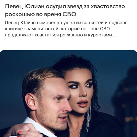
Певец Юлиан осудил звезд за хвастовство
роскошью во время СВО
Певец Юлиан намеренно ушел из соцсетей и подверг
критике знаменитостей, которые на фоне СВО
продолжают хвастаться роскошью и курортами.
Заслуженный артист России признался, что устроил
себе настоящий «детокс» и