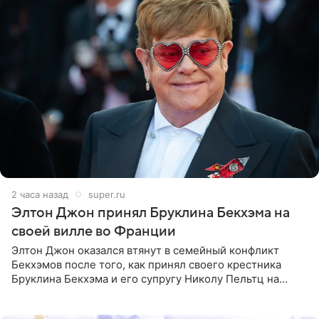
2 часа назад
super.ru
Элтон Джон принял Бруклина Бекхэма на
своей вилле во Франции
Элтон Джон оказался втянут в семейный конфликт
Бекхэмов после того, как принял своего крестника
Бруклина Бекхэма и его супругу Николу Пельтц на
своей вилле во Франции. Как сообщает
RadarOnline.com, встреча