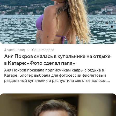
4 часа назад
Соня Жарова
Аня Покров снялась в купальнике на отдыхе
в Катаре: «Фото сделал папа»
Аня Покров показала подписчикам кадры с отдыха в
Катаре. Блогер выбрала для фотосессии фиолетовый
раздельный купальник и распустила светлые волосы,
уложив их мягкими волнами. На снимках она
запечатлена на фоне