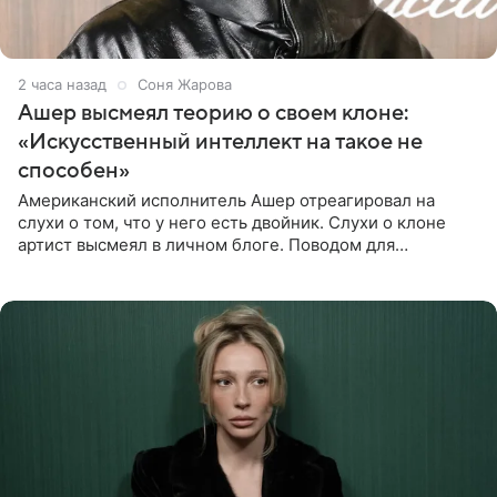
2 часа назад
Соня Жарова
Ашер высмеял теорию о своем клоне:
«Искусственный интеллект на такое не
способен»
Американский исполнитель Ашер отреагировал на
слухи о том, что у него есть двойник. Слухи о клоне
артист высмеял в личном блоге. Поводом для
обсуждений стали два концерта в Нью-Джерси,
которые 47-летний певец