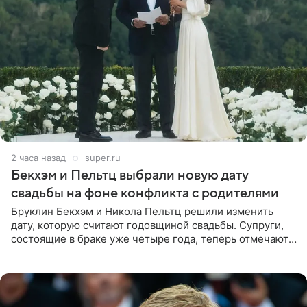
2 часа назад
super.ru
Бекхэм и Пельтц выбрали новую дату
свадьбы на фоне конфликта с родителями
Бруклин Бекхэм и Никола Пельтц решили изменить
дату, которую считают годовщиной свадьбы. Супруги,
состоящие в браке уже четыре года, теперь отмечают
не день своей роскошной свадьбы в апреле 2022-го, а
дату