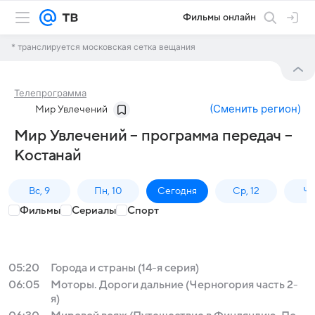
Фильмы онлайн
* транслируется московская сетка вещания
Телепрограмма
(
Сменить регион
)
Мир Увлечений
Мир Увлечений – программа передач –
Костанай
Вс, 9
Пн, 10
Сегодня
Ср, 12
Чт,
Фильмы
Сериалы
Спорт
05:20
Города и страны (14-я серия)
06:05
Моторы. Дороги дальние (Черногория часть 2-
я)