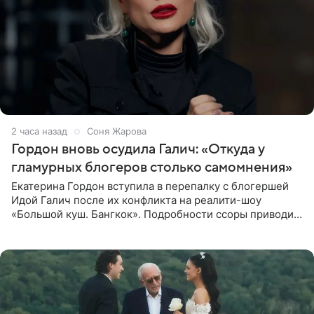
2 часа назад
Соня Жарова
Гордон вновь осудила Галич: «Откуда у
гламурных блогеров столько самомнения»
Екатерина Гордон вступила в перепалку с блогершей
Идой Галич после их конфликта на реалити-шоу
«Большой куш. Бангкок». Подробности ссоры приводит
«СтарХит». Гордон подчеркнула, что не намерена
прислушиваться к