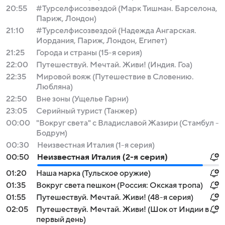
20:55
#Турселфисозвездой (Марк Тишман. Барселона,
Париж, Лондон)
21:10
#Турселфисозвездой (Надежда Ангарская.
Иордания, Париж, Лондон, Египет)
21:25
Города и страны (15-я серия)
22:00
Путешествуй. Мечтай. Живи! (Индия. Гоа)
22:35
Мировой вояж (Путешествие в Словению.
Любляна)
22:50
Вне зоны (Ущелье Гарни)
23:05
Серийный турист (Танжер)
00:00
"Вокруг света" с Владиславой Жазири (Стамбул -
Бодрум)
00:30
Неизвестная Италия (1-я серия)
00:50
Неизвестная Италия (2-я серия)
01:20
Наша марка (Тульское оружие)
01:35
Вокруг света пешком (Россия: Окская тропа)
01:55
Путешествуй. Мечтай. Живи! (48-я серия)
02:05
Путешествуй. Мечтай. Живи! (Шок от Индии в
первый день)