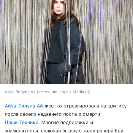
Айза-Лилуна Ай
источник:
Legion-Media.ru
Айза-Лилуна Ай
жестко отреагировала на критику
после своего недавнего поста о смерти
Паши Техника
. Многие подписчики и
знаменитости, включая бывшую жену рэпера Еву