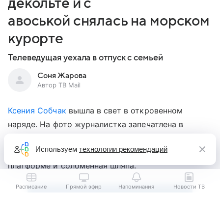
декольте и с
авоськой снялась на морском
курорте
Телеведущая уехала в отпуск с семьей
Соня Жарова
Автор ТВ Mail
Ксения Собчак
вышла в свет в откровенном
наряде. На фото журналистка запечатлена в
обтягивающем черном топе с глубоким декольте.
Используем
технологии рекомендаций
Образ дополнили белая юбка-миди, вьетнамки на
платформе и соломенная шляпа.
Расписание
Прямой эфир
Напоминания
Новости ТВ
Выберите комментарий
Выберите комментарий
Выберите комментарий