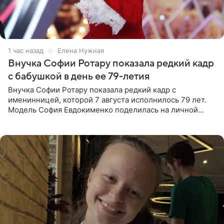
1 час назад
Елена Нужная
Внучка Софии Ротару показала редкий кадр
с бабушкой в день ее 79-летия
Внучка Софии Ротару показала редкий кадр с
именинницей, которой 7 августа исполнилось 79 лет.
Модель София Евдокименко поделилась на личной
странице в социальной сети фотографией знаменитой
бабушки. На снимке