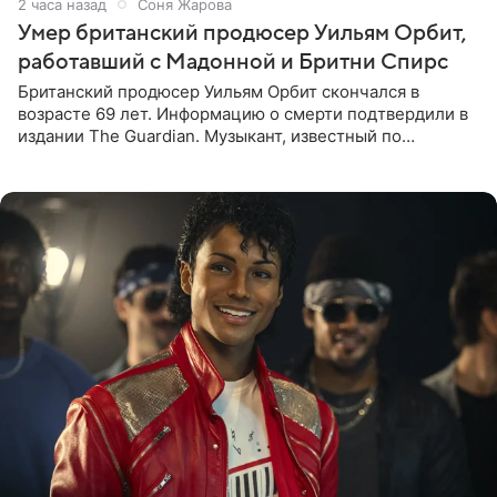
2 часа назад
Соня Жарова
Умер британский продюсер Уильям Орбит,
работавший с Мадонной и Бритни Спирс
Британский продюсер Уильям Орбит скончался в
возрасте 69 лет. Информацию о смерти подтвердили в
издании The Guardian. Музыкант, известный по
сотрудничеству с Мадонной, Бритни Спирс и
коллективами Blur и U2,