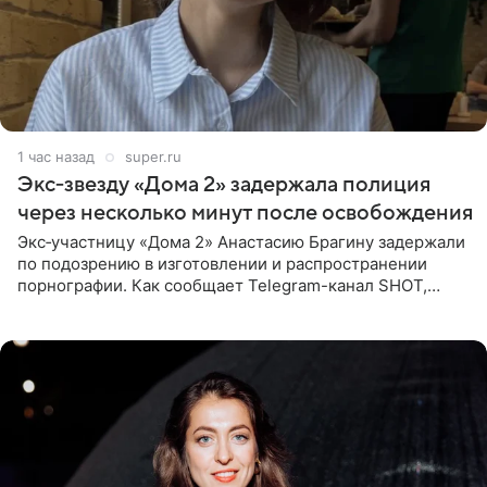
1 час назад
super.ru
Экс‑звезду «Дома 2» задержала полиция
через несколько минут после освобождения
Экс‑участницу «Дома 2» Анастасию Брагину задержали
по подозрению в изготовлении и распространении
порнографии. Как сообщает Telegram-канал SHOT,
девушка может оказаться в СИЗО. Следствие
ходатайствует об