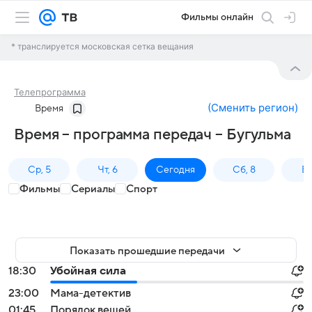
Фильмы онлайн
* транслируется московская сетка вещания
Телепрограмма
(
Сменить регион
)
Время
Время – программа передач – Бугульма
Ср, 5
Чт, 6
Сегодня
Сб, 8
Вс
Фильмы
Сериалы
Спорт
Показать прошедшие передачи
18:30
Убойная сила
23:00
Мама-детектив
01:45
Порядок вещей