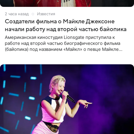
2 часа назад
Известия
Создатели фильма о Майкле Джексоне
начали работу над второй частью байопика
Американская киностудия Lionsgate приступила к
работе над второй частью биографического фильма
(байопика) под названием «Майкл» о певце Майкле
Джексоне. Об этом 6 августа сообщил онлайн-ресурс
Deadline