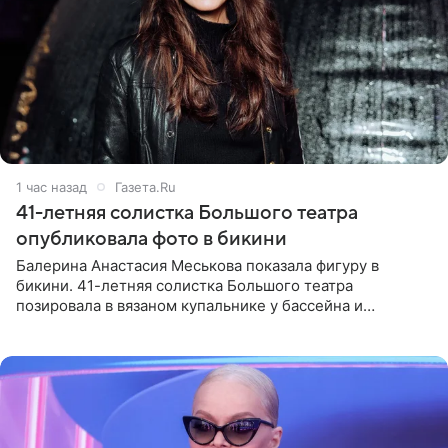
1 час назад
Газета.Ru
41-летняя солистка Большого театра
опубликовала фото в бикини
Балерина Анастасия Меськова показала фигуру в
бикини. 41-летняя солистка Большого театра
позировала в вязаном купальнике у бассейна и
опубликовала фото в личном блоге. Артистка
поделилась кадрами с отдыха за