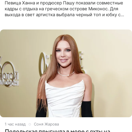
Певица Ханна и продюсер Пашу показали совместные
кадры с отдыха на греческом острове Миконос. Для
выхода в свет артистка выбрала черный топ и юбку с
высоким разрезом. Дополнили образ босоножки в тон,
серьги с
1 час назад
Соня Жарова
Подольская прыгнула в море с яхты на