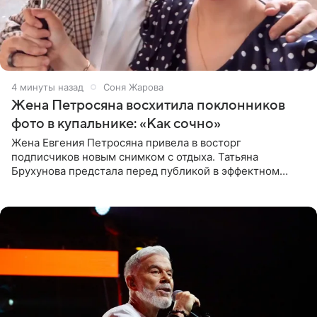
4 минуты назад
Соня Жарова
Жена Петросяна восхитила поклонников
фото в купальнике: «Как сочно»
Жена Евгения Петросяна привела в восторг
подписчиков новым снимком с отдыха. Татьяна
Брухунова предстала перед публикой в эффектном
черно-сиреневом монокини, позируя прямо в бассейне.
«Ох, как сочно», «Татьяна,