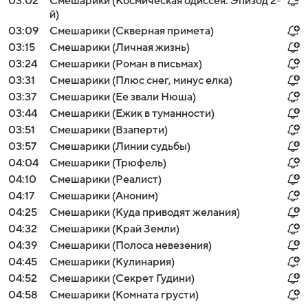
03:02
Смешарики (Космическая одиссея. Эпизод 2-
й)
03:09
Смешарики (Скверная примета)
03:15
Смешарики (Личная жизнь)
03:24
Смешарики (Роман в письмах)
03:31
Смешарики (Плюс снег, минус елка)
03:37
Смешарики (Ее звали Нюша)
03:44
Смешарики (Ежик в туманности)
03:51
Смешарики (Взаперти)
03:57
Смешарики (Линии судьбы)
04:04
Смешарики (Трюфель)
04:10
Смешарики (Реалист)
04:17
Смешарики (Аноним)
04:25
Смешарики (Куда приводят желания)
04:32
Смешарики (Край Земли)
04:39
Смешарики (Полоса невезения)
04:45
Смешарики (Кулинария)
04:52
Смешарики (Секрет Гудини)
04:58
Смешарики (Комната грусти)