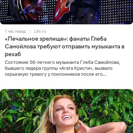
1 час назад
Life.ru
«Печальное зрелище»: фанаты Глеба
Самойлова требуют отправить музыканта в
рехаб
Состояние 56-летнего музыканта Глеба Самойлова,
бывшего лидера группы «Агата Кристи», вызвало
серьезную тревогу у поклонников после его
выступления в Москве. Пользователи соцсетей назвали
происходящее на сцене