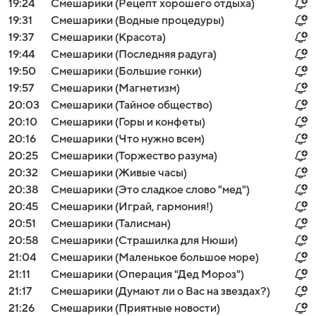
19:24
Смешарики (Рецепт хорошего отдыха)
19:31
Смешарики (Водные процедуры)
19:37
Смешарики (Красота)
19:44
Смешарики (Последняя радуга)
19:50
Смешарики (Большие гонки)
19:57
Смешарики (Магнетизм)
20:03
Смешарики (Тайное общество)
20:10
Смешарики (Горы и конфеты)
20:16
Смешарики (Что нужно всем)
20:25
Смешарики (Торжество разума)
20:32
Смешарики (Живые часы)
20:38
Смешарики (Это сладкое слово "мед")
20:45
Смешарики (Играй, гармония!)
Войти
Регистрация
20:51
Смешарики (Талисман)
20:58
Смешарики (Страшилка для Нюши)
21:04
Смешарики (Маленькое большое море)
21:11
Смешарики (Операция "Дед Мороз")
21:17
Смешарики (Думают ли о Вас на звездах?)
21:26
Смешарики (Приятные новости)