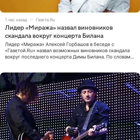
1 час назад
Газета.Ru
Лидер «Миража» назвал виновников
скандала вокруг концерта Билана
Лидер «Миража» Алексей Горбашов в беседе с
«Газетой.Ru» назвал возможных виновников скандала
вокруг последнего концерта Димы Билана. По словам
Горбашова, продумать нюансы сцены, не устроившей
зрителей, должны