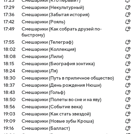
17:23
Смешарики (Кто первый?)
17:29
Смешарики (Некультурный)
17:36
Смешарики (Забытая история)
17:42
Смешарики (Рояль)
17:49
Смешарики (Как собрать друзей по-
быстрому)
17:55
Смешарики (Телеграф)
18:02
Смешарики (Коллекция)
18:08
Смешарики (Лили)
18:15
Смешарики (Биография зонтика)
18:24
Смешарики (Ля)
18:30
Смешарики (Путь в приличное общество)
18:37
Смешарики (День рождения Нюши)
18:43
Смешарики (Гольф)
18:50
Смешарики (Полеты во сне и на яву)
18:56
Смешарики (Событие века)
19:03
Смешарики (Как стать звездой)
19:09
Смешарики (Новые зубы Кроша)
19:16
Смешарики (Балласт)