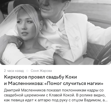
2 часа назад
Соня Жарова
Киркоров провел свадьбу Коки
и Масленникова: «Помог случиться магии»
Дмитрий Масленников показал поклонникам кадры со
свадебной церемонии с Клавой Кокой. В ролике видно,
как певица идет к алтарю под руку с отцом Вадимом, а у
алтаря ее ждут жених и Филипп Киркоров. Именно