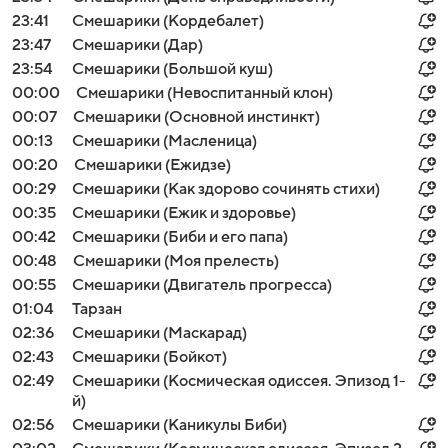
23:41
Смешарики (Кордебалет)
23:47
Смешарики (Дар)
23:54
Смешарики (Большой куш)
00:00
Смешарики (Невоспитанный клон)
00:07
Смешарики (Основной инстинкт)
00:13
Смешарики (Масленица)
00:20
Смешарики (Ежидзе)
00:29
Смешарики (Как здорово сочинять стихи)
00:35
Смешарики (Ежик и здоровье)
00:42
Смешарики (Биби и его папа)
00:48
Смешарики (Моя прелесть)
00:55
Смешарики (Двигатель прогресса)
01:04
Тарзан
02:36
Смешарики (Маскарад)
02:43
Смешарики (Бойкот)
02:49
Смешарики (Космическая одиссея. Эпизод 1-
й)
02:56
Смешарики (Каникулы Биби)