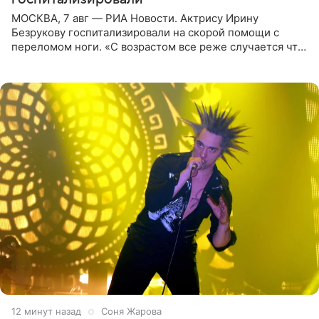
МОСКВА, 7 авг — РИА Новости. Актрису Ирину
Безрукову госпитализировали на скорой помощи с
переломом ноги. «С возрастом все реже случается что-
то впервые. Но у меня случилась необычная
“премьера”. Впервые в
12 минут назад
Соня Жарова