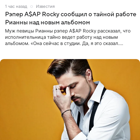
1 час назад
Известия
Рэпер A$AP Rocky сообщил о тайной работе
Рианны над новым альбомом
Муж певицы Рианны рэпер A$AP Rocky рассказал, что
исполнительница тайно ведет работу над новым
альбомом. «Она сейчас в студии. Да, я это сказал.
Прости, детка», — признался рэпер 5 августа в шоу The
Jason Lee