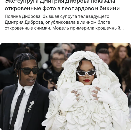
Экс-супруга Дмитрия Диброва показала
откровенные фото в леопардовом бикини
Полина Диброва, бывшая супруга телеведущего
Дмитрия Диброва, опубликовала в личном блоге
откровенные снимки. Модель примерила крошечный
бикини с леопардовым принтом и устроила фотосессию
в гардеробной. В