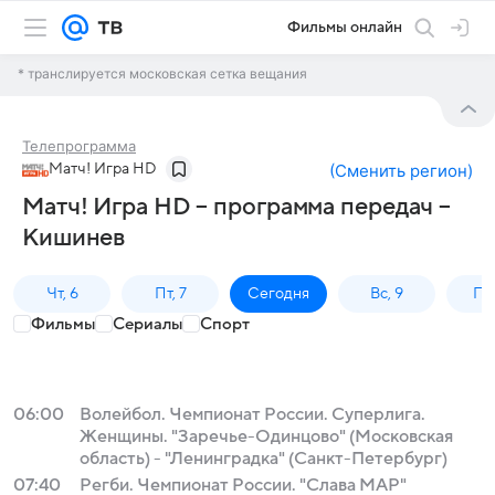
Фильмы онлайн
* транслируется московская сетка вещания
Телепрограмма
Матч! Игра HD
(
Сменить регион
)
Матч! Игра HD – программа передач –
Кишинев
Чт, 6
Пт, 7
Сегодня
Вс, 9
Пн,
Фильмы
Сериалы
Спорт
06:00
Волейбол. Чемпионат России. Суперлига.
Женщины. "Заречье-Одинцово" (Московская
область) - "Ленинградка" (Санкт-Петербург)
07:40
Регби. Чемпионат России. "Слава МАР"