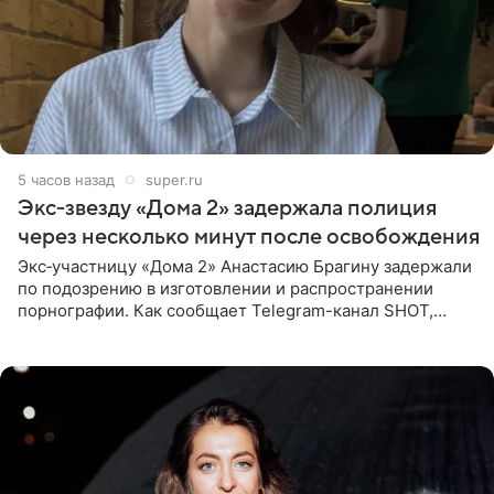
5 часов назад
super.ru
Экс‑звезду «Дома 2» задержала полиция
через несколько минут после освобождения
Экс‑участницу «Дома 2» Анастасию Брагину задержали
по подозрению в изготовлении и распространении
порнографии. Как сообщает Telegram-канал SHOT,
девушка может оказаться в СИЗО. Следствие
ходатайствует об