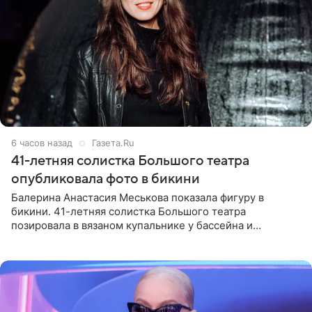
6 часов назад
Газета.Ru
41-летняя солистка Большого театра
опубликовала фото в бикини
Балерина Анастасия Меськова показала фигуру в
бикини. 41-летняя солистка Большого театра
позировала в вязаном купальнике у бассейна и
опубликовала фото в личном блоге. Артистка
поделилась кадрами с отдыха за