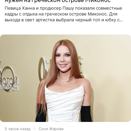
мужем на греческом острове Миконос
Певица Ханна и продюсер Пашу показали совместные
кадры с отдыха на греческом острове Миконос. Для
выхода в свет артистка выбрала черный топ и юбку с
высоким разрезом. Дополнили образ босоножки в тон,
серьги с
5 часов назад
Соня Жарова