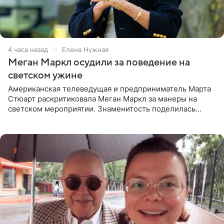
4 часа назад
Елена Нужная
Меган Маркл осудили за поведение на
светском ужине
Американская телеведущая и предприниматель Марта
Стюарт раскритиковала Меган Маркл за манеры на
светском мероприятии. Знаменитость поделилась
деталями личной встречи с герцогиней Сассекской,
пишет PageSix. По