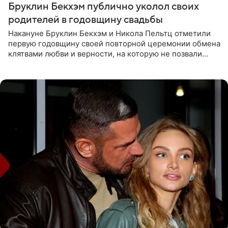
Бруклин Бекхэм публично уколол своих
родителей в годовщину свадьбы
Накануне Бруклин Бекхэм и Никола Пельтц отметили
первую годовщину своей повторной церемонии обмена
клятвами любви и верности, на которую не позвали
никого из клана Бекхэм. По словам инсайдеров, пара
считает это