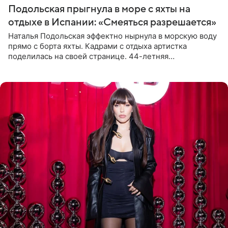
Подольская прыгнула в море с яхты на
отдыхе в Испании: «Смеяться разрешается»
Наталья Подольская эффектно нырнула в морскую воду
прямо с борта яхты. Кадрами с отдыха артистка
поделилась на своей странице. 44-летняя
знаменитость предстала перед поклонниками в ярком
розовом купальнике с