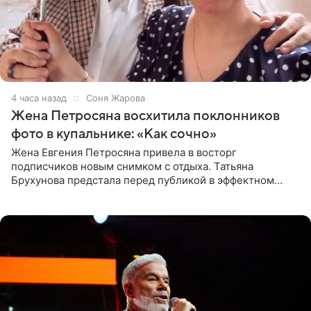
4 часа назад
Соня Жарова
Жена Петросяна восхитила поклонников
фото в купальнике: «Как сочно»
Жена Евгения Петросяна привела в восторг
подписчиков новым снимком с отдыха. Татьяна
Брухунова предстала перед публикой в эффектном
черно-сиреневом монокини, позируя прямо в бассейне.
«Ох, как сочно», «Татьяна,