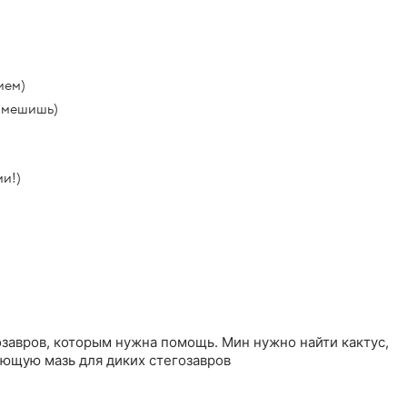
ием)
асмешишь)
ми!)
завров, которым нужна помощь. Мин нужно найти кактус,
ающую мазь для диких стегозавров