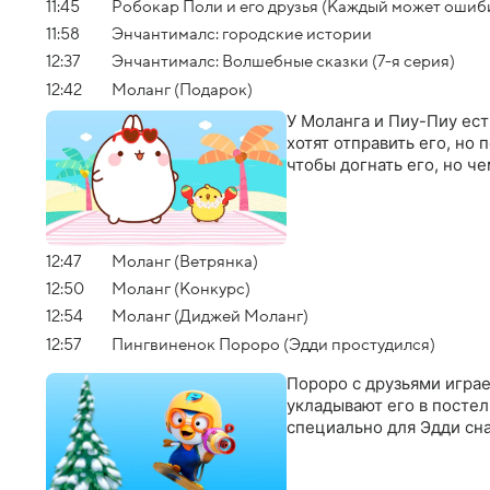
11:45
Робокар Поли и его друзья (Каждый может ошиб
11:58
Энчантималс: городские истории
12:37
Энчантималс: Волшебные сказки (7-я серия)
12:42
Моланг (Подарок)
У Моланга и Пиу-Пиу ест
хотят отправить его, но
чтобы догнать его, но че
12:47
Моланг (Ветрянка)
12:50
Моланг (Конкурс)
12:54
Моланг (Диджей Моланг)
12:57
Пингвиненок Пороро (Эдди простудился)
Пороро с друзьями играет
укладывают его в постел
специально для Эдди сн