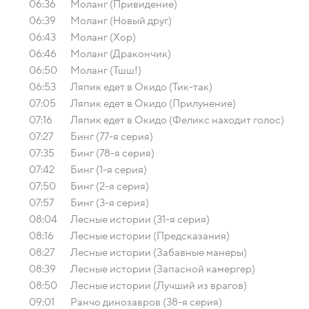
06:36
Моланг (Привидение)
06:39
Моланг (Новый друг)
06:43
Моланг (Хор)
06:46
Моланг (Дракончик)
06:50
Моланг (Тшш!)
06:53
Ляпик едет в Окидо (Тик-так)
07:05
Ляпик едет в Окидо (Прилунение)
07:16
Ляпик едет в Окидо (Феликс находит голос)
07:27
Бинг (77-я серия)
07:35
Бинг (78-я серия)
07:42
Бинг (1-я серия)
07:50
Бинг (2-я серия)
07:57
Бинг (3-я серия)
08:04
Лесные истории (31-я серия)
08:16
Лесные истории (Предсказания)
08:27
Лесные истории (Забавные манеры)
08:39
Лесные истории (Запасной камергер)
08:50
Лесные истории (Лучший из врагов)
09:01
Ранчо динозавров (38-я серия)