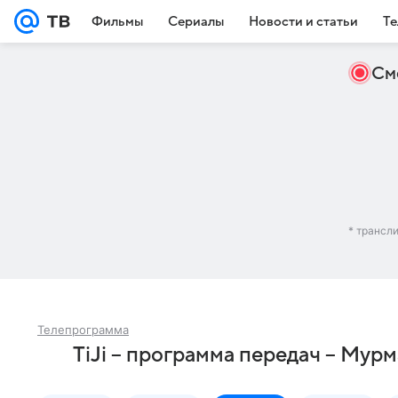
Фильмы
Сериалы
Новости и статьи
Те
См
* трансл
Телепрограмма
TiJi – программа передач – Мур