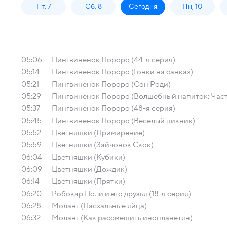
Пт, 7
Сб, 8
Сегодня
Пн, 10
05:06
Пингвиненок Пороро (44-я серия)
05:14
Пингвиненок Пороро (Гонки на санках)
05:21
Пингвиненок Пороро (Сон Роди)
05:29
Пингвиненок Пороро (Волшебный напиток: Часть
05:37
Пингвиненок Пороро (48-я серия)
05:45
Пингвиненок Пороро (Веселый пикник)
05:52
Цветняшки (Примирение)
05:59
Цветняшки (Зайчонок Скок)
06:04
Цветняшки (Кубики)
06:09
Цветняшки (Дождик)
06:14
Цветняшки (Прятки)
06:20
Робокар Поли и его друзья (18-я серия)
06:28
Моланг (Пасхальные яйца)
06:32
Моланг (Как рассмешить инопланетян)