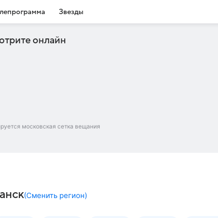
лепрограмма
Звезды
отрите онлайн
ируется московская сетка вещания
манск
(
Сменить регион
)