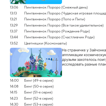
13:06
Пингвиненок Пороро (Снежный день)
13:13
Пингвиненок Пороро (Чудесная игровая площад
13:21
Пингвиненок Пороро (Попо и Пипи)
13:29
Пингвиненок Пороро (Все такое удивительное)
13:37
Пингвиненок Пороро (Рождение Роди)
13:44
Пингвиненок Пороро (Счастливчик Роди)
13:52
Цветняшки (Космонавты)
На страничке у Зайчонк
аппликации космическую 
друзьям захотелось поиг
исследовать разные пла
14:00
Бинг (49-я серия)
14:08
Бинг (50-я серия)
14:15
Бинг (51-я серия)
14:23
Бинг (52-я серия)
14:30
Бинг (53-я серия)