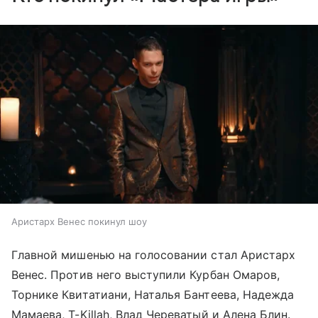
Аристарх Венес покинул шоу
Главной мишенью на голосовании стал Аристарх
Венес. Против него выступили Курбан Омаров,
Торнике Квитатиани, Наталья Бантеева, Надежда
Мамаева, T-Killah, Влад Череватый и Алена Блин.