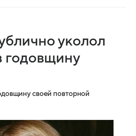
ублично уколол
в годовщину
одовщину своей повторной