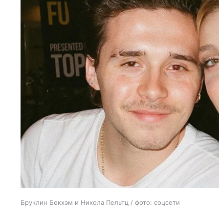
Бруклин Бекхэм и Никола Пельтц / фото: соцсети