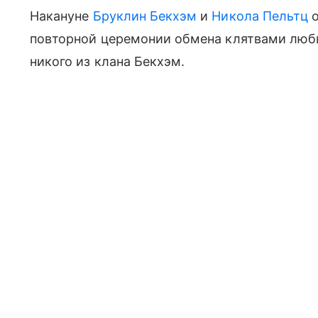
Накануне
Бруклин Бекхэм
и
Никола Пельтц
о
повторной церемонии обмена клятвами любв
никого из клана Бекхэм.