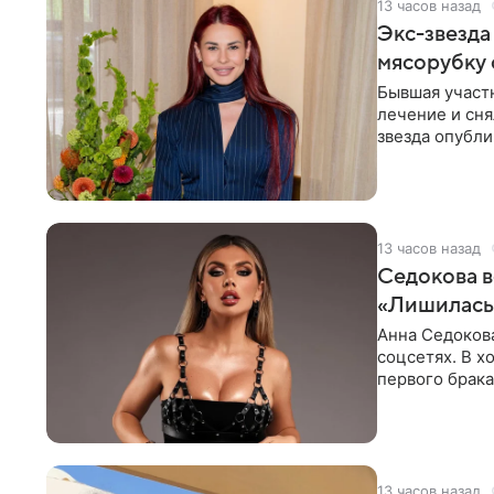
13 часов назад
Экс-звезда
мясорубку 
Бывшая участ
лечение и сня
звезда опубли
процесс снят
13 часов назад
Седокова в
«Лишилась 
Анна Седокова
соцсетях. В х
первого брака
ответственнос
13 часов назад