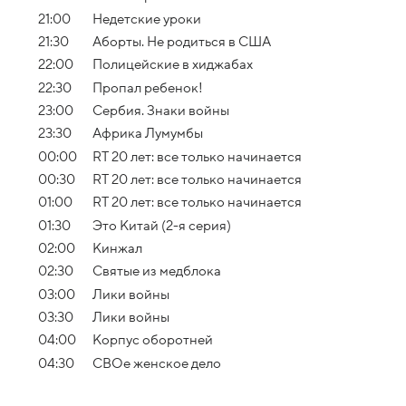
21:00
Недетские уроки
21:30
Аборты. Не родиться в США
22:00
Полицейские в хиджабах
22:30
Пропал ребенок!
23:00
Сербия. Знаки войны
23:30
Африка Лумумбы
00:00
RT 20 лет: все только начинается
00:30
RT 20 лет: все только начинается
01:00
RT 20 лет: все только начинается
01:30
Это Китай (2-я серия)
02:00
Кинжал
02:30
Святые из медблока
03:00
Лики войны
03:30
Лики войны
04:00
Корпус оборотней
04:30
СВОе женское дело