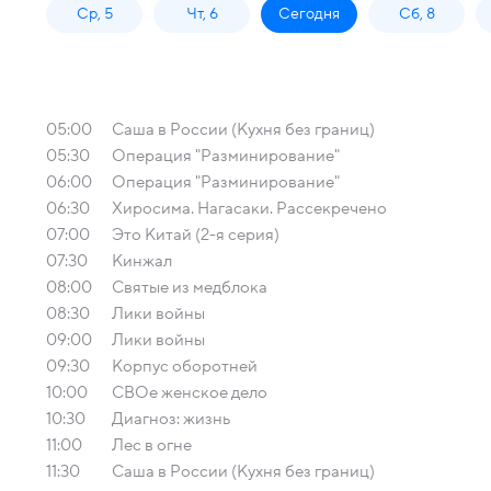
Ср, 5
Чт, 6
Сегодня
Сб, 8
05:00
Саша в России (Кухня без границ)
05:30
Операция "Разминирование"
06:00
Операция "Разминирование"
06:30
Хиросима. Нагасаки. Рассекречено
07:00
Это Китай (2-я серия)
07:30
Кинжал
08:00
Святые из медблока
08:30
Лики войны
09:00
Лики войны
09:30
Корпус оборотней
10:00
СВОе женское дело
10:30
Диагноз: жизнь
11:00
Лес в огне
11:30
Саша в России (Кухня без границ)