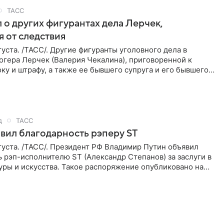
ТАСС
 о других фигурантах дела Лерчек,
 от следствия
уста. /ТАСС/. Другие фигуранты уголовного дела в
огера Лерчек (Валерия Чекалина), приговоренной к
ку и штрафу, а также ее бывшего супруга и его бывшего
ра,
д
ТАСС
вил благодарность рэперу ST
уста. /ТАСС/. Президент РФ Владимир Путин объявил
 рэп-исполнителю ST (Александр Степанов) за заслуги в
уры и искусства. Такое распоряжение опубликовано на