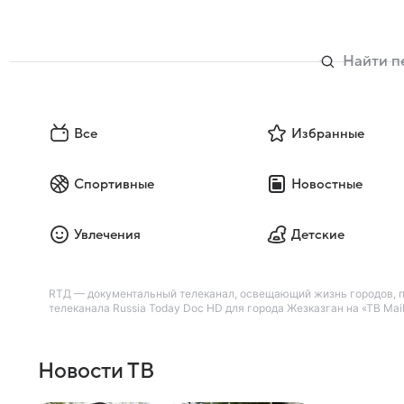
Все
Избранные
Спортивные
Новостные
Увлечения
Детские
RTД — документальный телеканал, освещающий жизнь городов, пр
телеканала Russia Today Doc HD для города Жезказган на «ТВ Mail
Новости ТВ