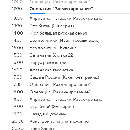
12:00
Операция "Разминирование"
12:30
Операция "Разминирование"
13:00
Хиросима. Нагасаки. Рассекречено
13:30
Это Китай (2-я серия)
14:00
Моя большая русская семья
14:30
Без политики (Иван и серый волк)
15:00
Без политики (Буллинг)
15:30
Эвтаназия. Уловка 22
16:00
Вирус революции
16:30
Афганская таксистка
17:00
Саша в России (Кухня без границ)
17:30
Операция "Разминирование"
18:00
Операция "Разминирование"
18:30
Хиросима. Нагасаки. Рассекречено
19:00
Это Китай (2-я серия)
19:30
Назад в Фукусиму
20:00
Кока. Война на уничтожение
20:30
Боко Харам