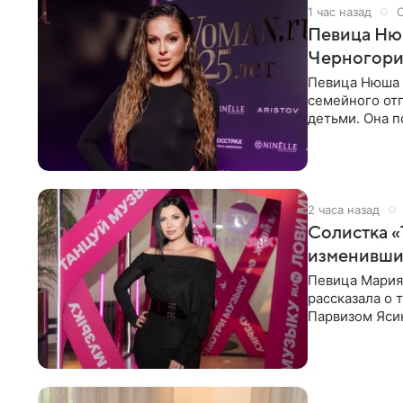
1 час назад
Певица Нюш
Черногор
Певица Нюша 
семейного отп
детьми. Она п
городов. Ста
2 часа назад
Солистка «
изменивши
Певица Мария
рассказала о 
Парвизом Ясин
стала для нее