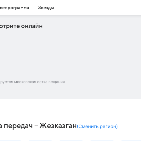
лепрограмма
Звезды
отрите онлайн
ируется московская сетка вещания
а передач – Жезказган
(
Сменить регион
)