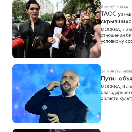
9 минут назад
ТАСС узнал
скрывшихся
МОСКВА, 7 авг
отношении бл
условному сро
бизнес-партне
24 минуты наза
Путин объя
МОСКВА, 6 авг
благодарность
области культ
официальном