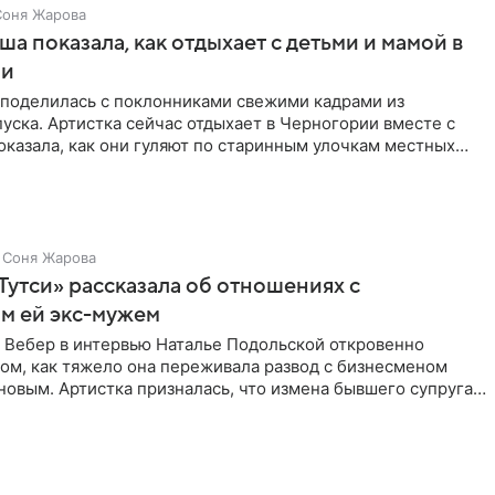
Соня Жарова
а показала, как отдыхает с детьми и мамой в
ии
поделилась с поклонниками свежими кадрами из
уска. Артистка сейчас отдыхает в Черногории вместе с
оказала, как они гуляют по старинным улочкам местных
ршей
Соня Жарова
Тутси» рассказала об отношениях с
м ей экс-мужем
 Вебер в интервью Наталье Подольской откровенно
том, как тяжело она переживала развод с бизнесменом
овым. Артистка призналась, что измена бывшего супруга