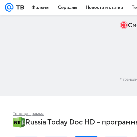
Фильмы
Сериалы
Новости и статьи
Те
См
* трансл
Телепрограмма
Russia Today Doc HD – программ