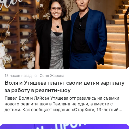
18 часов назад
Соня Жарова
Воля и Утяшева платят своим детям зарплату
за работу в реалити-шоу
Павел Воля и Ляйсан Утяшева отправились на съемки
нового реалити-шоу в Таиланд не одни, а вместе с
детьми. Как сообщает издание «СтарХит», 13-летний
Роберт и 11-летняя София не просто сопровождают
родителей, а