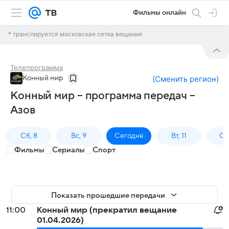
Фильмы онлайн
* транслируется московская сетка вещания
Телепрограмма
Конный мир
(
Сменить регион
)
Конный мир – программа передач –
Азов
Сб, 8
Вс, 9
Сегодня
Вт, 11
Ср,
Фильмы
Сериалы
Спорт
Показать прошедшие передачи
11:00
Конный мир (прекратил вещание
01.04.2026)