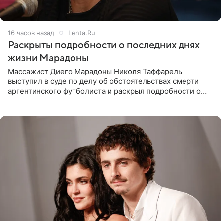
16 часов назад
Lenta.Ru
Раскрыты подробности о последних днях
жизни Марадоны
Массажист Диего Марадоны Николя Таффарель
выступил в суде по делу об обстоятельствах смерти
аргентинского футболиста и раскрыл подробности о
последних днях его жизни. Его слова приводит AFP. На
заседании