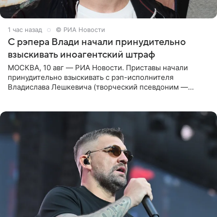
1 час назад
© РИА Новости
С рэпера Влади начали принудительно
взыскивать иноагентский штраф
МОСКВА, 10 авг — РИА Новости. Приставы начали
принудительно взыскивать с рэп-исполнителя
Владислава Лешкевича (творческий псевдоним —
Влади; признан иноагентом в РФ) штраф за нарушение
порядка деятельности