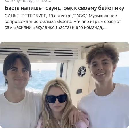
50 минут назад
ТАСС
Баста напишет саундтрек к своему байопику
САНКТ-ПЕТЕРБУРГ, 10 августа. /ТАСС/. Музыкальное
сопровождение фильма «Баста. Начало игры» создают
сам Василий Вакуленко (Баста) и его команда,
композитором картины выступил рэпер QП (Вадим
Карпенко). Об этом