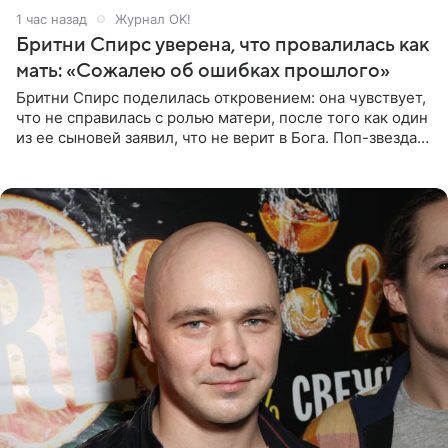
1 час назад
Журнал OK!
Бритни Спирс уверена, что провалилась как
мать: «Сожалею об ошибках прошлого»
Бритни Спирс поделилась откровением: она чувствует,
что не справилась с ролью матери, после того как один
из ее сыновей заявил, что не верит в Бога. Поп-звезда
утверждает, что Святой Дух пребывает высоко в