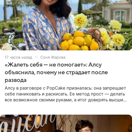
17 часов назад
Соня Жарова
«Жалеть себя — не помогает»: Алсу
объяснила, почему не страдает после
развода
Алсу в разговоре с PopCake призналась: она запрещает
себе паниковать и раскисать. Ее метод прост — делать
все возможное своими руками, а итог доверять высшим
силам. Певица утверждает, что истерики и потеря