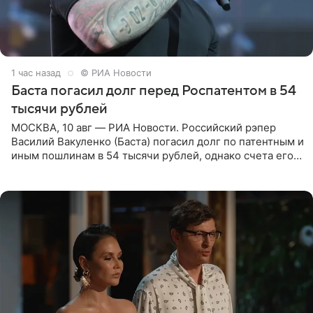
1 час назад
© РИА Новости
Баста погасил долг перед Роспатентом в 54
тысячи рублей
МОСКВА, 10 авг — РИА Новости. Российский рэпер
Василий Вакуленко (Баста) погасил долг по патентным и
иным пошлинам в 54 тысячи рублей, однако счета его
компании все еще заблокированы, следует из
материалов