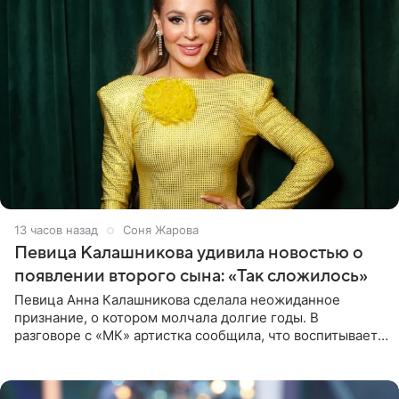
13 часов назад
Соня Жарова
Певица Калашникова удивила новостью о
появлении второго сына: «Так сложилось»
Певица Анна Калашникова сделала неожиданное
признание, о котором молчала долгие годы. В
разговоре с «МК» артистка сообщила, что воспитывает
не одного, а сразу двух сыновей. «На самом деле я
всегда мечтала, что