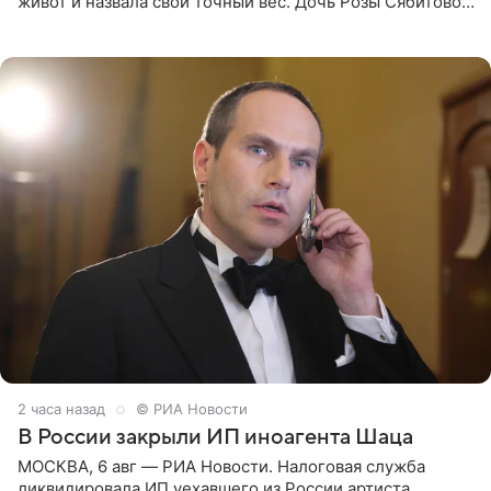
живот и назвала свой точный вес. Дочь Розы Сябитовой
призналась, что получала множество оскорбительных
сообщений, но
2 часа назад
© РИА Новости
В России закрыли ИП иноагента Шаца
МОСКВА, 6 авг — РИА Новости. Налоговая служба
ликвидировала ИП уехавшего из России артиста