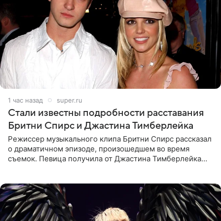
1 час назад
super.ru
Стали известны подробности расставания
Бритни Спирс и Джастина Тимберлейка
Режиссер музыкального клипа Бритни Спирс рассказал
о драматичном эпизоде, произошедшем во время
съемок. Певица получила от Джастина Тимберлейка
сообщение о расставании прямо на площадке. По
словам постановщика,