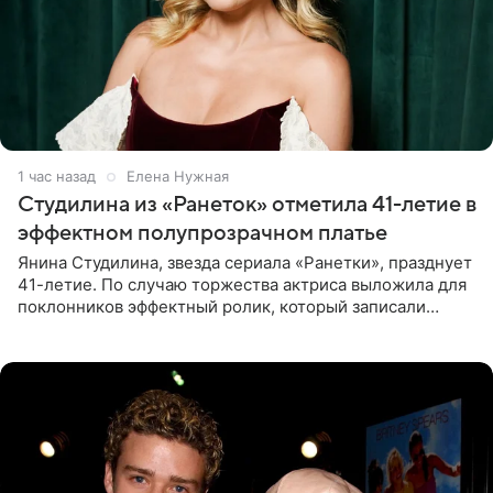
1 час назад
Елена Нужная
Студилина из «Ранеток» отметила 41-летие в
эффектном полупрозрачном платье
Янина Студилина, звезда сериала «Ранетки», празднует
41-летие. По случаю торжества актриса выложила для
поклонников эффектный ролик, который записали
прошлой ночью. В кадре артистка предстала в
вечернем