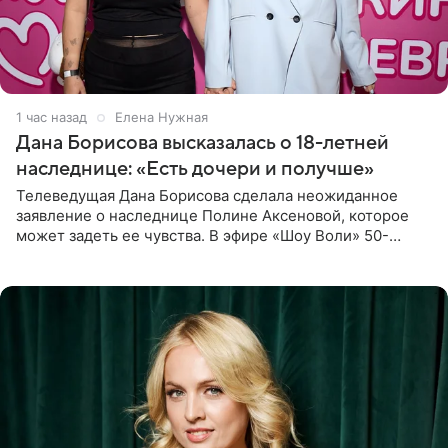
1 час назад
Елена Нужная
Дана Борисова высказалась о 18-летней
наследнице: «Есть дочери и получше»
Телеведущая Дана Борисова сделала неожиданное
заявление о наследнице Полине Аксеновой, которое
может задеть ее чувства. В эфире «Шоу Воли» 50-
летняя знаменитость откровенно призналась, что не
считает свою дочь