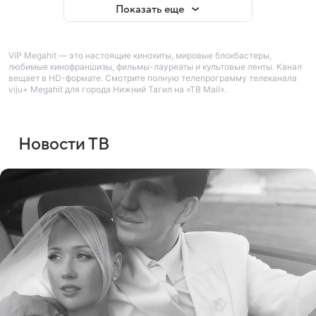
Показать еще
ViP Megahit — это настоящие кинохиты, мировые блокбастеры,
любимые кинофраншизы, фильмы-лауреаты и культовые ленты. Канал
вещает в HD-формате. Смотрите полную телепрограмму телеканала
viju+ Megahit для города Нижний Тагил на «ТВ Mail».
Новости ТВ