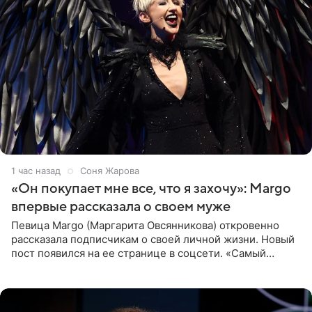
1 час назад
Соня Жарова
«Он покупает мне все, что я захочу»: Margo
впервые рассказала о своем муже
Певица Margo (Маргарита Овсянникова) откровенно
рассказала подписчикам о своей личной жизни. Новый
пост появился на ее странице в соцсети. «Самый
лучший на свете. И да, он действительно покупает мне
все, что я