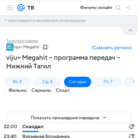
Фильмы онлайн
* транслируется московская сетка вещания
Телепрограмма
viju+ Megahit
(
Сменить регион
)
viju+ Megahit – программа передач –
Нижний Тагил
Вт, 4
Ср, 5
Сегодня
Пт, 7
Сб
Фильмы
Сериалы
Спорт
Показать прошедшие передачи
22:00
Скандал
23:40
Взрывная блондинка