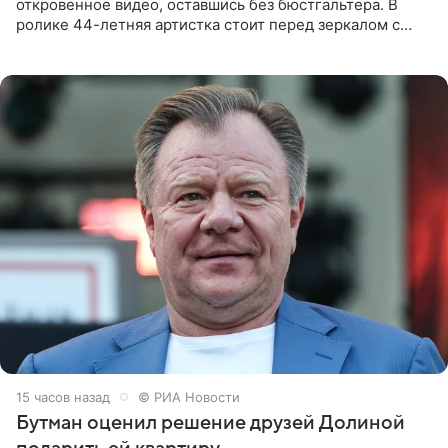
откровенное видео, оставшись без бюстгальтера. В
ролике 44-летняя артистка стоит перед зеркалом с
обнаженной грудью. Волосы певица собрала в косы и
надела головной убор.
15 часов назад
© РИА Новости
Бутман оценил решение друзей Долиной