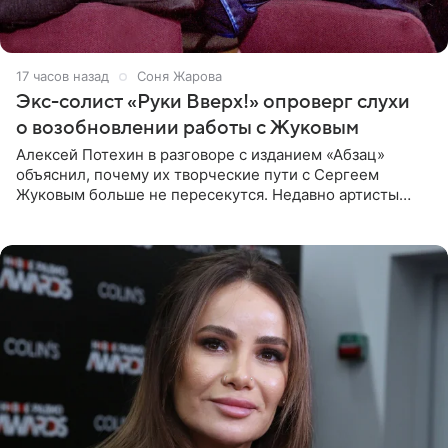
17 часов назад
Соня Жарова
Экс-солист «Руки Вверх!» опроверг слухи
о возобновлении работы с Жуковым
Алексей Потехин в разговоре с изданием «Абзац»
объяснил, почему их творческие пути с Сергеем
Жуковым больше не пересекутся. Недавно артисты
воссоединились на большом концерте «30 нам уже!»,
который прошел в