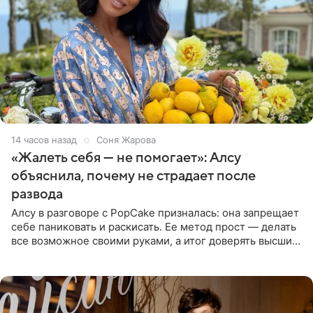
14 часов назад
Соня Жарова
«Жалеть себя — не помогает»: Алсу
объяснила, почему не страдает после
развода
Алсу в разговоре с PopCake призналась: она запрещает
себе паниковать и раскисать. Ее метод прост — делать
все возможное своими руками, а итог доверять высшим
силам. Певица утверждает, что истерики и потеря