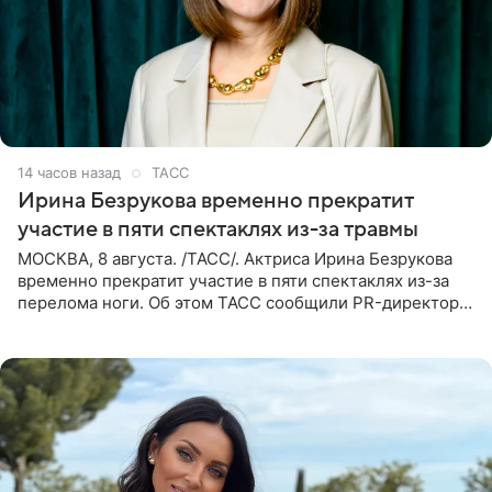
14 часов назад
ТАСС
Ирина Безрукова временно прекратит
участие в пяти спектаклях из-за травмы
МОСКВА, 8 августа. /ТАСС/. Актриса Ирина Безрукова
временно прекратит участие в пяти спектаклях из-за
перелома ноги. Об этом ТАСС сообщили PR-директор
артистки Станислав Влайку и пресс-атташе
Московского