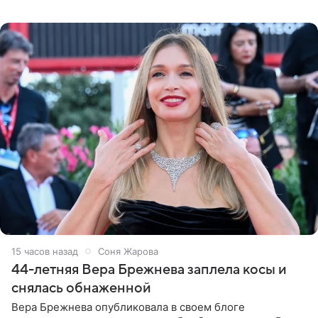
во время исполнения песни «Братья-славяне» он
обменивался
15 часов назад
Соня Жарова
44-летняя Вера Брежнева заплела косы и
снялась обнаженной
Вера Брежнева опубликовала в своем блоге