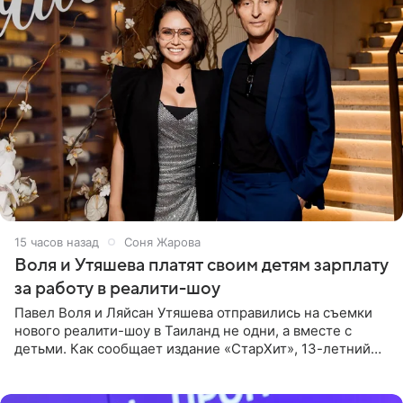
15 часов назад
Соня Жарова
Воля и Утяшева платят своим детям зарплату
за работу в реалити-шоу
Павел Воля и Ляйсан Утяшева отправились на съемки
нового реалити-шоу в Таиланд не одни, а вместе с
детьми. Как сообщает издание «СтарХит», 13-летний
Роберт и 11-летняя София не просто сопровождают
родителей, а