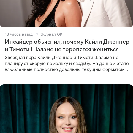
13 часов назад
Журнал OK!
Инсайдер объяснил, почему Кайли Дженнер
и Тимоти Шаламе не торопятся жениться
Звездная пара Кайли Дженнер и Тимоти Шаламе не
планируют скорую помолвку и свадьбу. На данном этапе
влюбленные полностью довольны текущим форматом
своих отношений и сознательно не хотят торопить
события. Сейчас