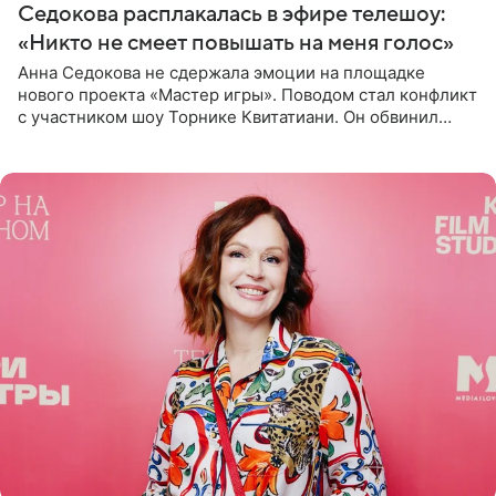
Седокова расплакалась в эфире телешоу:
«Никто не смеет повышать на меня голос»
Анна Седокова не сдержала эмоции на площадке
нового проекта «Мастер игры». Поводом стал конфликт
с участником шоу Торнике Квитатиани. Он обвинил
певицу в нечестной игре, и словесная перепалка
переросла в