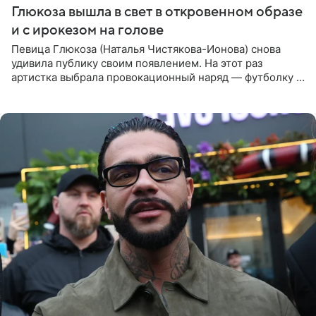
Глюкоза вышла в свет в откровенном образе
и с ирокезом на голове
Певица Глюкоза (Наталья Чистякова-Ионова) снова
удивила публику своим появлением. На этот раз
артистка выбрала провокационный наряд — футболку с
принтом, имитирующим полуобнаженную грудь. Свой
образ Глюкоза