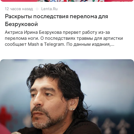
12 часов назад
Lenta.Ru
Раскрыты последствия перелома для
Безруковой
Актриса Ирина Безрукова прервет работу из-за
перелома ноги. О последствиях травмы для артистки
сообщает Mash в Telegram. По данным издания,
Безрукова пропустит 15 спектаклей — восемь показов
«Женитьбы Фигаро»,