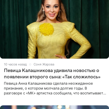
10 часов назад
Соня Жарова
Певица Калашникова удивила новостью о
появлении второго сына: «Так сложилось»
Певица Анна Калашникова сделала неожиданное
признание, о котором молчала долгие годы. В
разговоре с «МК» артистка сообщила, что воспитывает
не одного, а сразу двух сыновей. «На самом деле я
всегда мечтала, что