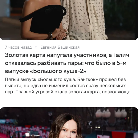
7 часов назад
Евгения Башинская
Золотая карта напугала участников, а Галич
отказалась разбивать пары: что было в 5-м
выпуске «Большого куша-2»
Пятый выпуск «Большого куша. Бангкок» прошел без
вылета, но едва не изменил состав сразу нескольких
пар. Главной угрозой стала золотая карта, позволяющая
разлучить один из дуэтов и поменять участников
местами.