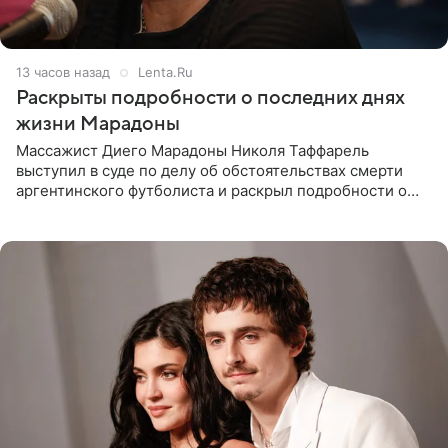
13 часов назад
Lenta.Ru
Раскрыты подробности о последних днях
жизни Марадоны
Массажист Диего Марадоны Николя Таффарель
выступил в суде по делу об обстоятельствах смерти
аргентинского футболиста и раскрыл подробности о
последних днях его жизни. Его слова приводит AFP. На
заседании