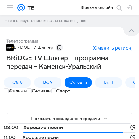
Фильмы онлайн
* транслируется московская сетка вещания
Телепрограмма
BRiDGE TV Шлягер
(
Сменить регион
)
BRiDGE TV Шлягер – программа
передач – Каменск-Уральский
Сб, 8
Вс, 9
Сегодня
Вт, 11
Ср,
Фильмы
Сериалы
Спорт
Показать прошедшие передачи
08:00
Хорошие песни
11:00
Хорошие песни