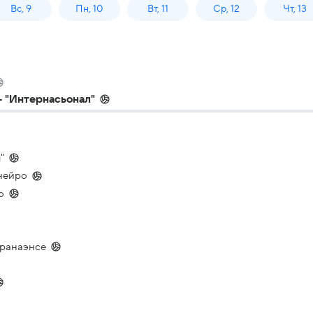
Вс, 9
Пн, 10
Вт, 11
Ср, 12
Чт, 13
- "Интернасьонал"
"
нейро
о
аранаэнсе