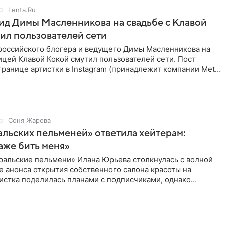
Lenta.Ru
д Димы Масленникова на свадьбе с Клавой
ил пользователей сети
российского блогера и ведущего Димы Масленникова на
ицей Клавой Кокой смутил пользователей сети. Пост
транице артистки в Instagram (принадлежит компании Meta,
Соня Жарова
альских пельменей» ответила хейтерам:
аже бить меня»
ральские пельмени» Илана Юрьева столкнулась с волной
е анонса открытия собственного салона красоты на
истка поделилась планами с подписчиками, однако
ики