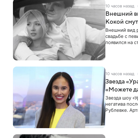
10 часов назад
Внешний ви
Кокой смут
Внешний вид 
свадьбе с пев
появился на с
признанной
10 часов назад
Звезда «Ур
«Можете д
Звезда шоу «У
негатива посл
Рублевке. Арт
реакция публ