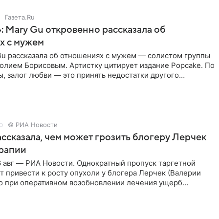
Газета.Ru
: Mary Gu откровенно рассказала об
х с мужем
Gu рассказала об отношениях с мужем — солистом группы
олием Борисовым. Артистку цитирует издание Popcake. По
, залог любви — это принять недостатки другого
кже
© РИА Новости
ссказала, чем может грозить блогеру Лерчек
ерапии
 авг — РИА Новости. Однократный пропуск таргетной
 привести к росту опухоли у блогера Лерчек (Валерии
но при оперативном возобновлении лечения ущерб
ритичен,