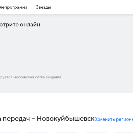
лепрограмма
Звезды
отрите онлайн
ируется московская сетка вещания
а передач – Новокуйбышевск
(
Сменить регион
)