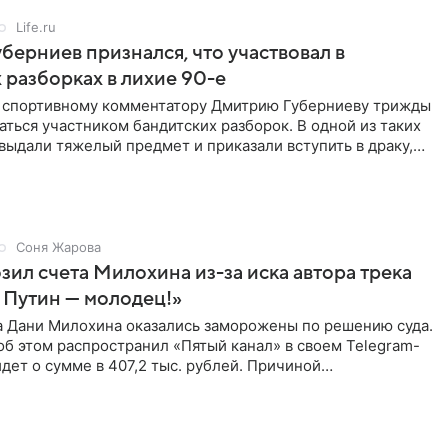
Life.ru
берниев признался, что участвовал в
 разборках в лихие 90-е
ы спортивному комментатору Дмитрию Губерниеву трижды
аться участником бандитских разборок. В одной из таких
выдали тяжелый предмет и приказали вступить в драку,
Соня Жарова
зил счета Милохина из-за иска автора трека
 Путин — молодец!»
а Дани Милохина оказались заморожены по решению суда.
б этом распространил «Пятый канал» в своем Telegram-
идет о сумме в 407,2 тыс. рублей. Причиной
ва стал