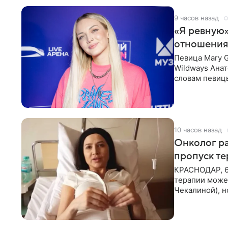
9 часов назад
«Я ревную»
отношения
Певица Mary 
Wildways Анат
словам певицы
человека. Та
10 часов назад
Онколог ра
пропуск т
КРАСНОДАР, 6
терапии может
Чекалиной), 
здоровью не к