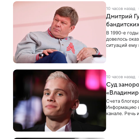
10 часов назад
Дмитрий Гу
бандитских
В 1990-е год
довелось оказ
ситуаций ему 
однако он
10 часов назад
Суд заморо
«Владимир
Счета блогер
Информацию о
канале. Речь 
разбирательст