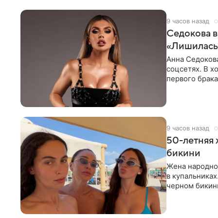
9 часов назад
Седокова в
«Лишилась 
Анна Седокова
соцсетях. В х
первого брака
ответственнос
9 часов назад
50-летняя 
бикини
Жена народно
в купальниках
черном бикини
выбрала банд