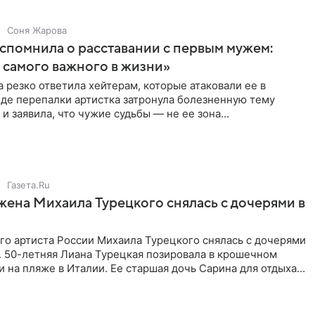
Соня Жарова
спомнила о расставании с первым мужем:
самого важного в жизни»
 резко ответила хейтерам, которые атаковали ее в
оде перепалки артистка затронула болезненную тему
 и заявила, что чужие судьбы — не ее зона
ти. От Валентина
Газета.Ru
жена Михаила Турецкого снялась с дочерями в
го артиста России Михаила Турецкого снялась с дочерями
. 50-летняя Лиана Турецкая позировала в крошечном
 на пляже в Италии. Ее старшая дочь Сарина для отдыха
о